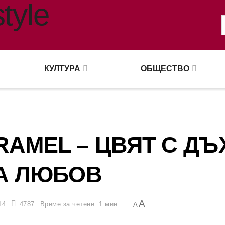
КУЛТУРА
ОБЩЕСТВО
AMEL – ЦВЯТ С ДЪ
А ЛЮБОВ
A
14
4787
Време за четене: 1 мин.
A