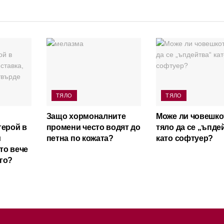
ТЯЛО
ТЯЛО
Защо хормоналните
Може ли човешко
герой в
промени често водят до
тяло да се „ъпде
и
петна по кожата?
като софтуер?
ято вече
го?