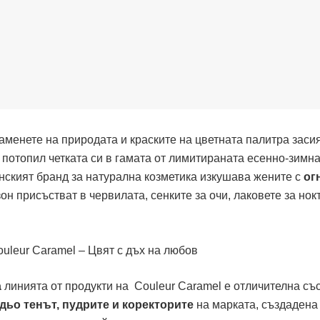
аменете на природата и краските на цветната палитра заси
 потопил четката си в гамата от лимитираната есенно-зимн
енският бранд за натурална козметика изкушава жените с
ог
езон присъстват в червилата, сенките за очи, лаковете за нок
а
линията от продукти на Couleur Caramel е отличителна съ
дьо тенът, пудрите и коректорите
на марката, създадена