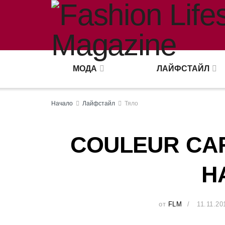
МОДА
ЛАЙФСТАЙЛ
Начало
Лайфстайл
Тяло
COULEUR CAR
Н
от
FLM
11.11.20