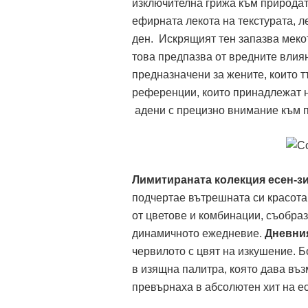
изключителна грижа към природата
ефирната лекота на текстурата, л
ден. Искрящият тен запазва меко
това предпазва от вредните влиян
предназначени за жените, които т
референции, които принадлежат н
адени с прецизно внимание към 
Лимитираната колекция есен-зи
подчертае вътрешната си красота
от цветове и комбинации, съобраз
динамичното ежедневие.
Дневни
червилото с цвят на изкушение. Б
в изящна палитра, която дава въ
превърнаха в абсолютен хит на е