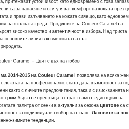
, притежават устойчивост, като едновремено с това запазв
есни са за нанасяне и осигуряват комфорт на кожата през ц
тата и прави излъчването на кожата сияещо, като едноврем
ия на околната среда. Продуктите на Couleur Caramel са
ърсят високо качество и автентичност в избора. Над триста
а основните линии в козметиката са съз
природата.
ма 2014-2015 на Couleur Caramel
позволява на всяка жен
 с лекотата на професионалист, като дава възможност за п
ени както с личните предпочитания, така и с изискванията 
ят грим
бързо се превръща в страст само с един щрих на
огатата палитра от сенки в актуални за сезона
цветове
са 
зможност за индивидуален избор на нюанс.
Лаковете за нок
сенно-зимните тенденции.