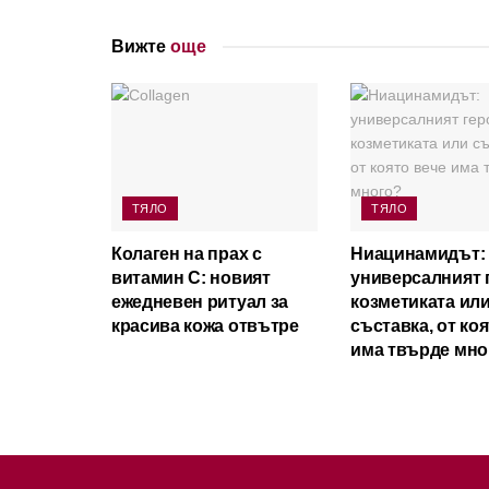
Вижте
още
ТЯЛО
ТЯЛО
Колаген на прах с
Ниацинамидът:
витамин C: новият
универсалният 
ежедневен ритуал за
козметиката ил
красива кожа отвътре
съставка, от ко
има твърде мно