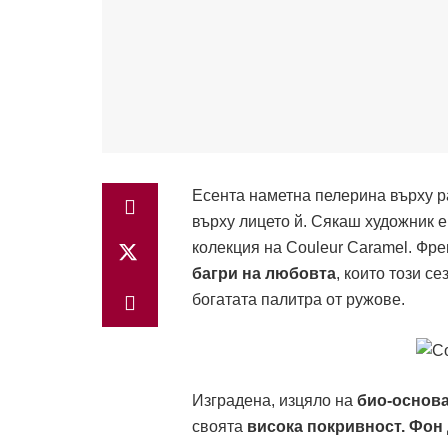
Есента наметна пелерина върху р
върху лицето й. Сякаш художник е
колекция на Couleur Caramel. Фр
багри на любовта
, които този с
богатата палитра от ружове.
Изградена, изцяло на
био-основ
своята
висока покривност. Фон 