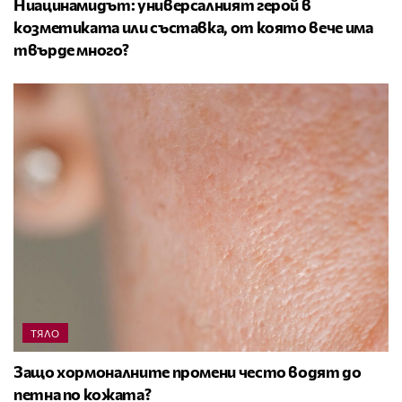
Ниацинамидът: универсалният герой в
козметиката или съставка, от която вече има
твърде много?
ТЯЛО
Защо хормоналните промени често водят до
петна по кожата?