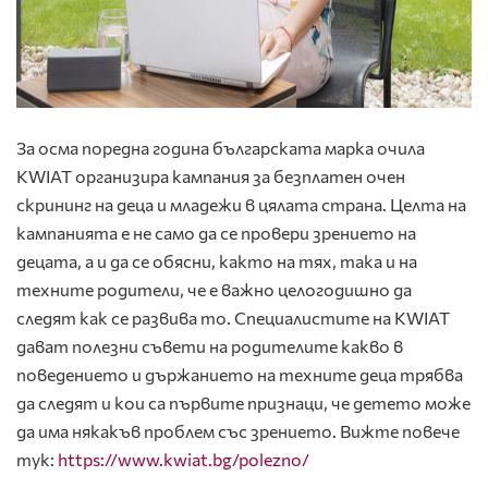
За осма поредна година българската марка очила
KWIAT организира кампания за безплатен очен
скрининг на деца и младежи в цялата страна. Целта на
кампанията е не само да се провери зрението на
децата, а и да се обясни, както на тях, така и на
техните родители, че е важно целогодишно да
следят как се развива то. Специалистите на KWIAT
дават полезни съвети на родителите какво в
поведението и държанието на техните деца трябва
да следят и кои са първите признаци, че детето може
да има някакъв проблем със зрението. Вижте повече
тук:
https://www.kwiat.bg/polezno/