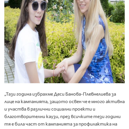
„Тази година избрахме Деси Банова-Плевнелиева за
лице на кампанията, защото освен че е много активна
и участва в различни социални проекти и
благотворителни каузи, през всичките тези години
тя е била част от кампанията за профилактика на