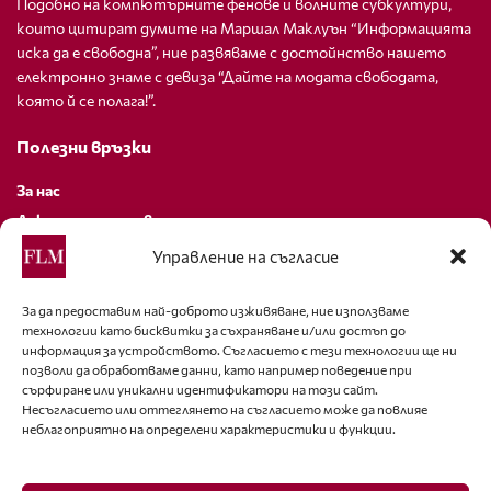
Подобно на компютърните фенове и волните субкултури,
които цитират думите на Маршал Маклуън “Информацията
иска да е свободна”, ние развяваме с достойнство нашето
електронно знаме с девиза “Дайте на модата свободата,
която й се полага!”.
Полезни връзки
За нас
Декларация за поверителност
Политика за бисквитки
Управление на съгласие
За контакти
За да предоставим най-доброто изживяване, ние използваме
технологии като бисквитки за съхраняване и/или достъп до
editor@fashion-lifestyle.net
информация за устройството. Съгласието с тези технологии ще ни
позволи да обработваме данни, като например поведение при
+359 88 227 33 47
сърфиране или уникални идентификатори на този сайт.
Несъгласието или оттеглянето на съгласието може да повлияе
неблагоприятно на определени характеристики и функции.
Последвайте ни
Facebook