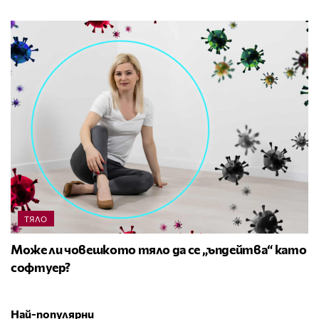
ТЯЛО
Може ли човешкото тяло да се „ъпдейтва“ като
софтуер?
Най-популярни