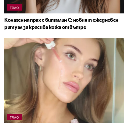
ТЯЛО
Колаген на прах с витамин C: новият ежедневен
ритуал за красива кожа отвътре
ТЯЛО