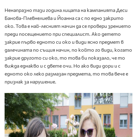
Ненапразно тази година лицата на кампанията Деси
Банова-Плевнелиева и Йоанна са с по едно закрито
око. Това е най-лесният начин да се провери зрението
преди посещението при специалист. Ако детето
закрие първо едното си око и види ясно предмет в
далечината по същия начин, по който го види, когато
закрие другото си око, то това би показало, че то
вижда еднакво и с двете очи. Но ако види дори и с
едното око леко размазан предмета, то това вече е
признак за нарушение.