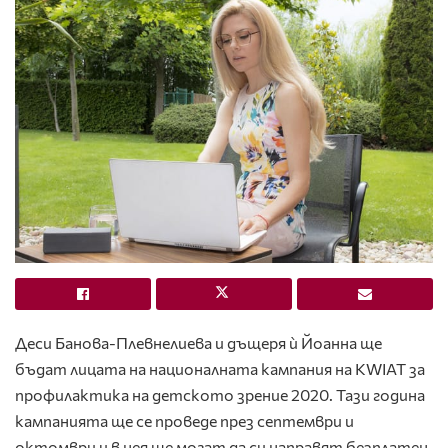
Деси Банова-Плевнелиева и дъщеря ѝ Йоанна ще
бъдат лицата на националнатa кампания на KWIAT за
профилактика на детското зрение 2020. Тази година
кампанията ще се проведе през септември и
октомври и в нея ще могат да си направят безплатен