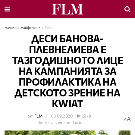
Начало
Лайфстайл
Тяло
ДЕСИ БАНОВА-
ПЛЕВНЕЛИЕВА E
ТАЗГОДИШНOТО ЛИЦЕ
НА КАМПАНИЯТА ЗА
ПРОФИЛАКТИКА НА
ДЕТСКОТО ЗРЕНИЕ НА
KWIAT
от
FLM
03.09.2020
2979
A
A
Време за четене: 1 мин.