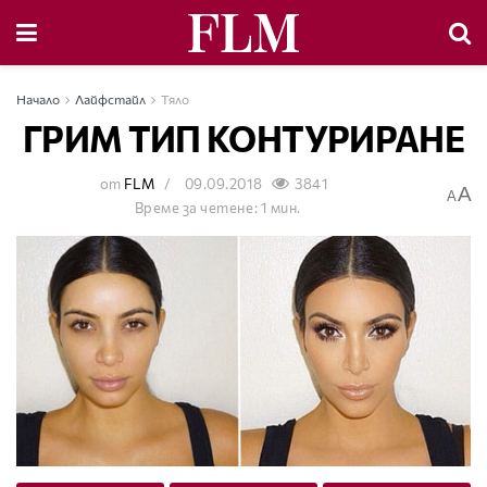
Начало
Лайфстайл
Тяло
ГРИМ ТИП КОНТУРИРАНЕ
от
FLM
09.09.2018
3841
A
A
Време за четене: 1 мин.