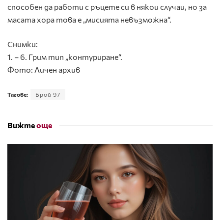
способен да работи с ръцете си в някои случаи, но за
масата хора това е „мисията невъзможна“.
Снимки:
1. – 6. Грим тип „контуриране“.
Фото: Личен архив
Тагове:
Брой 97
Вижте
още