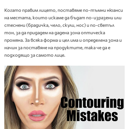
Когато правим лицето, поставяме по-тъмни нюанси
на местата, които искаме да бъдат по-изразени или
стеснени (брадичка, чело, скули, нос) и по-светъл
тон, за да придадем на дадена зона оптическа
промяна. За всяка форма и цел има и определена зона и
начин за поставяне на продуктите, така че да е
подходящо за самото лице.