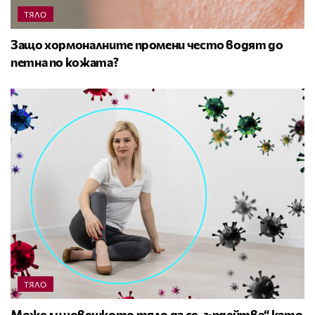
ТЯЛО
Защо хормоналните промени често водят до
петна по кожата?
ТЯЛО
Може ли човешкото тяло да се „ъпдейтва“ като