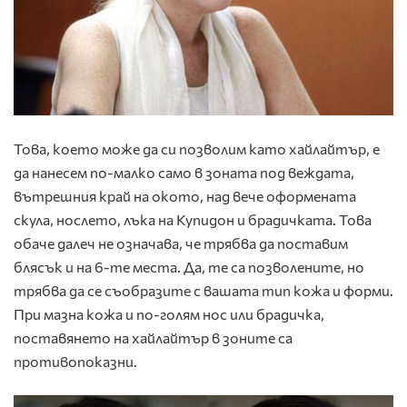
Това, което може да си позволим като хайлайтър, е
да нанесем по-малко само в зоната под веждата,
вътрешния край на окото, над вече оформената
скула, нослето, лъка на Купидон и брадичката. Това
обаче далеч не означава, че трябва да поставим
блясък и на 6-те места. Да, те са позволените, но
трябва да се съобразите с вашата тип кожа и форми.
При мазна кожа и по-голям нос или брадичка,
поставянето на хайлайтър в зоните са
противопоказни.