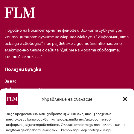
Подобно на компютърните фенове и волните субкултури,
които цитират думите на Маршал Маклуън “Информацията
иска да е свободна”, ние развяваме с достойнство нашето
електронно знаме с девиза “Дайте на модата свободата,
която й се полага!”.
Полезни връзки
За нас
Декларация за поверителност
Политика за бисквитки
Управление на съгласие
За контакти
За да предоставим най-доброто изживяване, ние използваме
технологии като бисквитки за съхраняване и/или достъп до
editor@fashion-lifestyle.net
информация за устройството. Съгласието с тези технологии ще ни
позволи да обработваме данни, като например поведение при