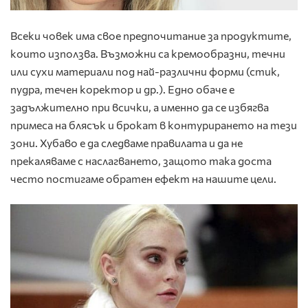
Всеки човек има свое предпочитание за продуктите,
които използва. Възможни са кремообразни, течни
или сухи материали под най-различни форми (стик,
пудра, течен коректор и др.). Едно обаче е
задължително при всички, а именно да се избягва
примеса на блясък и брокат в контурирането на тези
зони. Хубаво е да следваме правилата и да не
прекаляваме с наслагването, защото така доста
често постигаме обратен ефект на нашите цели.