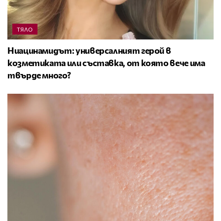
ТЯЛО
Ниацинамидът: универсалният герой в
козметиката или съставка, от която вече има
твърде много?