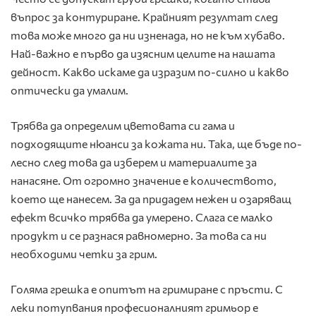
въпрос за контуриране. Крайният резултат след
това може много да ни изненада, но не към хубаво.
Най-важно е първо да изясним целите на нашата
дейност. Какво искаме да изразим по-силно и какво
оптически да умалим.
Трябва да определим цветовата си гама и
подходящите нюанси за кожата ни. Така, ще бъде по-
лесно след това да изберем и материалите за
нанасяне. От огромно значение е количеството,
което ще нанесем. За да придадем нежен и озаряващ
ефект всичко трябва да умерено. Слага се малко
продукт и се разнася равномерно. За това са ни
необходими четки за грим.
Голяма грешка е опитът на гримиране с пръсти. С
леки потупвания професионалният гримьор е