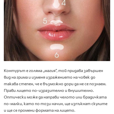
Контурът е голяма „магия“, той придава завършен
вид на грима и изменя изражението на човек до
такава степен, че е възможно дори да не се познаем.
Прави лицето по-изразително и внушително.
Оптически може да направи челото или брадичката
по-малки, като по този начин, ще изпъкнат скулите
и ще се промени формата на лицето.