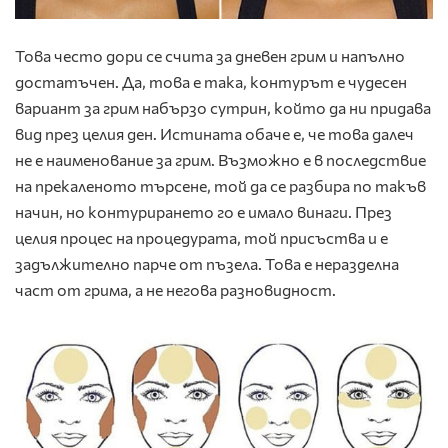
Това често дори се счита за дневен грим и напълно
достатъчен. Да, това е така, контурът е чудесен
вариант за грим набързо сутрин, който да ни придава
вид през целия ден. Истината обаче е, че това далеч
не е наименование за грим. Възможно е в последствие
на прекаленото търсене, той да се разбира по такъв
начин, но контурирането го е имало винаги. През
целия процес на процедурата, той присъства и е
задължително парче от пъзела. Това е неразделна
част от грима, а не негова разновидност.