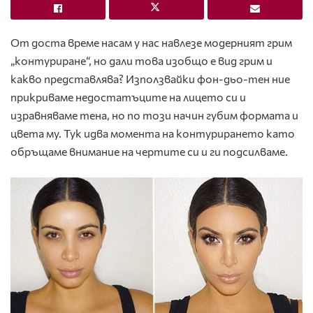
От доста време насам у нас навлезе модерният грим
„контуриране“, но дали това изобщо е вид грим и
какво представлява? Използвайки фон-дьо-тен ние
прикриваме недостатъците на лицето си и
изравняваме тена, но по този начин губим формата и
цвета му. Тук идва момента на контурирането като
обръщаме внимание на чертите си и ги подсилваме.