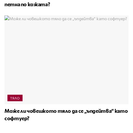
петна по кожата?
ТЯЛО
Може ли човешкото тяло да се „ъпдейтва“ като
софтуер?