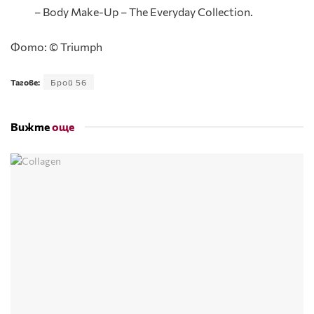
– Body Make-Up – The Everyday Collection.
Фото: © Triumph
Тагове:
Брой 56
Вижте
още