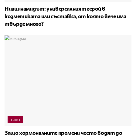
Ниацинамидът: универсалният герой в
козметиката или съставка, от която вече има
твърде много?
ТЯЛО
Защо хормоналните промени често водят до