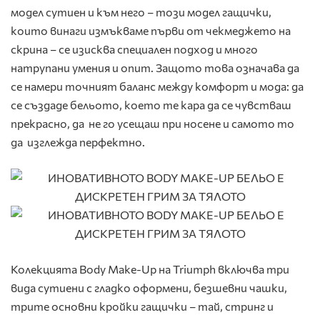
модел сутиен и към него – този модел гащички,
които винаги измъкваме първи от чекмеджето на
скрина – се изисква специален подход и много
натрупани умения и опит. Защото това означава да
се намери точният баланс между комфорт и мода: да
се създаде бельото, което те кара да се чувстваш
прекрасно, да не го усещаш при носене и самото то
да изглежда перфектно.
Колекцията Body Make-Up на Triumph включва три
вида сутиени с гладко оформени, безшевни чашки,
трите основни кройки гащички – тай, стринг и