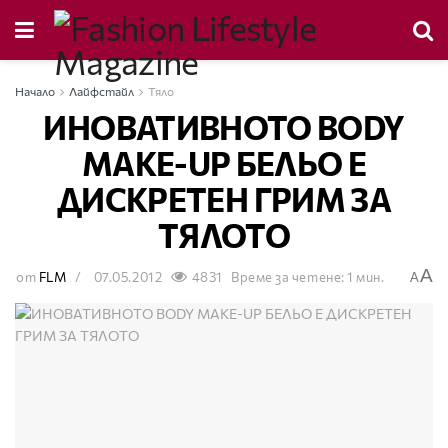
Начало
Лайфстайл
Тяло
ИНОВАТИВНОТО BODY
MAKE-UP БЕЛЬО Е
ДИСКРЕТЕН ГРИМ ЗА
ТЯЛОТО
A
от
FLM
07.05.2012
4831
Време за четене: 1 мин.
A