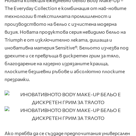
Новата колекция ежедневно бельо Body Make-Up –
The Everyday Collection е комбинация от най-новите
технологии в текстилната промишленост и
производството на бельо с изчистена модерна
визия. Новата продуктова серия невидимо бельо на
Triumph е от изключително леката, дишаща и
иновативна материя Sensitive®. Бельото изчезва под
дрехите и се превръща в дискретен грим за тяло,
благодарение на лазерно изрязаните краища,
плоските безшевни ръбове и абсолютно плоските
презрамки.
Ако трябва да се създаде предпочитания универсален