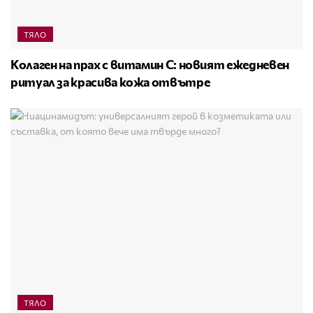
ТЯЛО
Колаген на прах с витамин C: новият ежедневен
ритуал за красива кожа отвътре
ТЯЛО