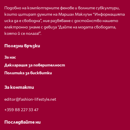
Подобно на компютърните фенове и волните субкултури,
които цитират думите на Маршал Маклуън “Информацията
иска да е свободна”, ние развяваме с достойнство нашето
електронно знаме с девиза “Дайте на модата свободата,
която й се полага!”.
Полезни връзки
За нас
Декларация за поверителност
Политика за бисквитки
За контакти
editor@fashion-lifestyle.net
+359 88 227 33 47
Последвайте ни