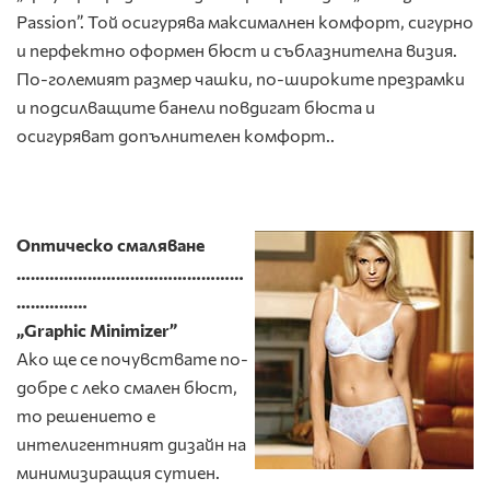
Passion”. Той осигурява максималнен комфорт, сигурно
и перфектно оформен бюст и съблазнителна визия.
По-големият размер чашки, по-широките презрамки
и подсилващите банели повдигат бюста и
осигуряват допълнителен комфорт..
Оптическо смаляване
…………………………………………
……………
„Graphic Minimizer”
Ако ще се почувствате по-
добре с леко смален бюст,
то решението е
интелигентният дизайн на
минимизиращия сутиен.