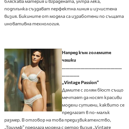
бляскава материя и вградената, ултра лека,
подплънка създават перфектна линия и изчистена
визия. Бикините от модела са изработени по същата
иновативна технология.
Напред към големите
чашки
…………………………………………
…………..
„Vintage Passion”
Дамите с голям бюст също
мечтаят да носят красиви
модели сутиени, каквито се
предлагат в по-малък
размер. В отговор на това предизвикателство,
„Триумф” предлага модела с ретро визия „Vintage