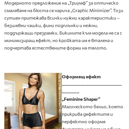
Модерното предложение на „Триумф” за оптическо
смаляване на бюста се нарича „Graphic Minimizer”. Този
сутиен притежава всички нужни характеристики –
безшевни чашки, фини подплънки и нежни,
поддържащи презрамки. Бикините към модела не са с
минимизиращ ефект, но кройката им е вталена и
подчертава естествените форми на тялото.
Оформящ ефект
…………………………………………
…………..
„Feminine Shaper”
Магическото бельо, което
прикрива дефектите и
перфектно оформя
фигурата, никога не е било