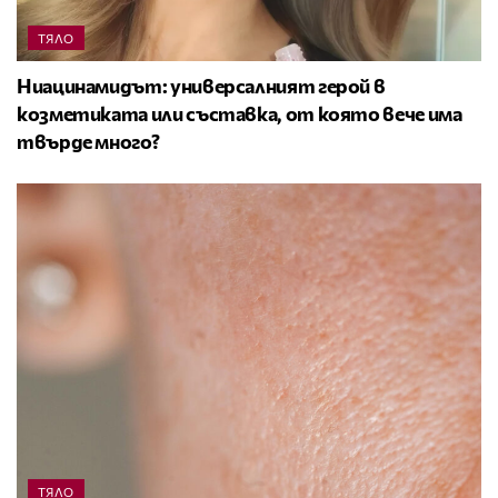
ТЯЛО
Ниацинамидът: универсалният герой в
козметиката или съставка, от която вече има
твърде много?
ТЯЛО