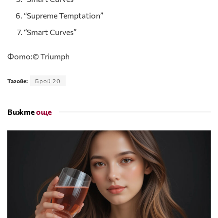
“Supreme Temptation”
“Smart Curves”
Фото:© Triumph
Тагове:
Брой 20
Вижте
още