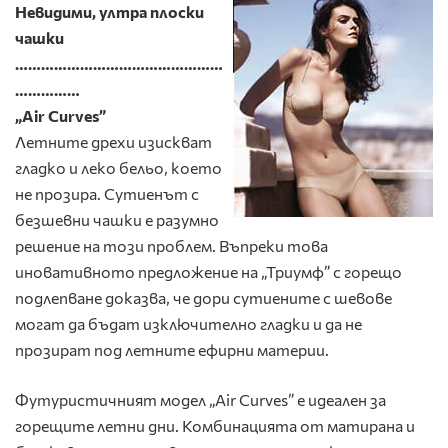
Невидими, ултра плоски
чашки
…………………………………………
……………
„Air Curves”
Летните дрехи изискват
гладко и леко бельо, което
не прозира. Сутиенът с
безшевни чашки е разумно
решение на този проблем. Въпреки това
иновативното предложение на „Триумф” с горещо
подлепване доказва, че дори сутиените с шевове
могат да бъдат изключително гладки и да не
прозират под летните ефирни материи.
Футуристичният модел „Air Curves” е идеален за
горещите летни дни. Комбинацията от матирана и