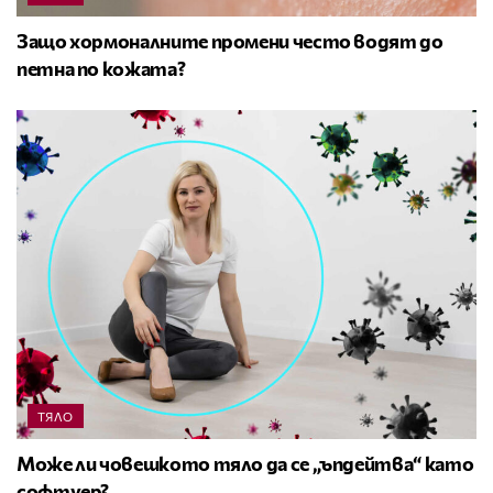
Защо хормоналните промени често водят до
петна по кожата?
ТЯЛО
Може ли човешкото тяло да се „ъпдейтва“ като
софтуер?