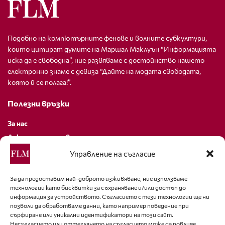
Подобно на компютърните фенове и волните субкултури,
които цитират думите на Маршал Маклуън “Информацията
иска да е свободна”, ние развяваме с достойнство нашето
електронно знаме с девиза “Дайте на модата свободата,
която й се полага!”.
Полезни връзки
За нас
Декларация за поверителност
Политика за бисквитки
Управление на съгласие
За контакти
За да предоставим най-доброто изживяване, ние използваме
технологии като бисквитки за съхраняване и/или достъп до
editor@fashion-lifestyle.net
информация за устройството. Съгласието с тези технологии ще ни
позволи да обработваме данни, като например поведение при
+359 88 227 33 47
сърфиране или уникални идентификатори на този сайт.
Несъгласието или оттеглянето на съгласието може да повлияе