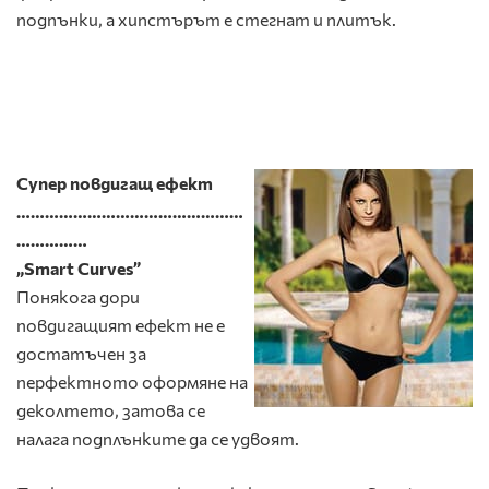
подпънки, а хипстърът е стегнат и плитък.
Супер повдигащ ефект
…………………………………………
……………
„Smart Curves”
Понякога дори
повдигащият ефект не е
достатъчен за
перфектното оформяне на
деколтето, затова се
налага подплънките да се удвоят.