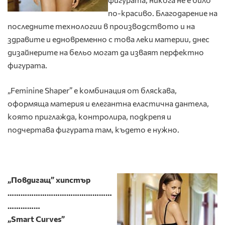
по-красиво. Благодарение на
последните технологии в производството и на
здравите и едновременно с това леки материи, днес
дизайнерите на бельо могат да изваят перфектно
фигурата.
„Feminine Shaper” е комбинация от бляскава,
оформяща материя и елегантна еластична дантела,
която приглажда, контролира, подкрепя и
подчертава фигурата там, където е нужно.
„Повдигащ” хипстър
…………………………………………
……………
„Smart Curves”