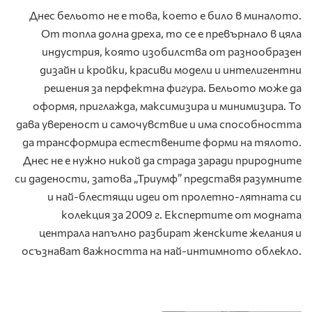
Днес бельото не е това, което е било в миналото.
От топла долна дреха, то се е превърнало в цяла
индустрия, която изобилства от разнообразен
дизайн и кройки, красиви модели и интелигентни
решения за перфектна фигура. Бельото може да
оформя, приглажда, максимизира и минимизира. То
дава увереност и самочувствие и има способността
да трансформира естествените форми на тялото.
Днес не е нужно никой да страда заради природните
си дадености, затова „Триумф” представя разумните
и най-блестящи идеи от пролетно-лятната си
колекция за 2009 г. Експертите от модната
централа напълно разбират женските желания и
осъзнават важността на най-интимното облекло.