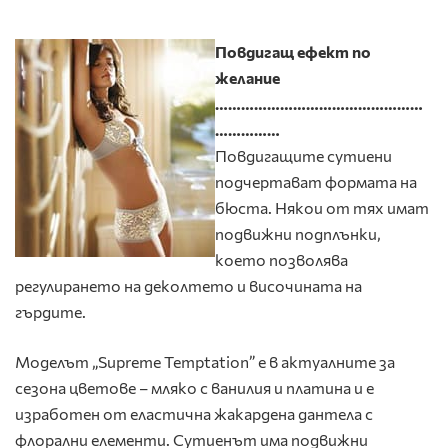
Повдигащ ефект по
желание
…………………………………………
……………
Повдигащите сутиени
подчертават формата на
бюста. Някои от тях имат
подвижни подплънки,
което позволява
регулирането на деколтето и височината на
гърдите.
Моделът „Supreme Temptation” е в актуалните за
сезона цветове – мляко с ванилия и платина и е
изработен от еластична жакардена дантела с
флорални елементи. Сутиенът има подвижни