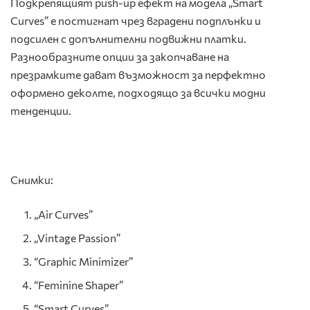
Подкрепящият push-up ефект на модела „Smart
Curves” е постигнат чрез вградени подплънки и
подсилен с допълнителни подвижни платки.
Разнообразните опции за закопчаване на
презрамките дават възможност за перфектно
оформено деколте, подходящо за всички модни
тенденции.
Снимки:
„Air Curves”
„Vintage Passion”
“Graphic Minimizer”
“Feminine Shaper”
“Smart Curves”