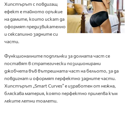
Хипстърът с повдигащ
ефект е тайното оръжие
на дамите, които искат да
оформят предизвикателно
и сексапилно задните си
части.
Функционалните подплънки за долната част се
поставят в стратегически позиционирани
джобчета във вътрешната част на бельото, за да
повдигнат и оформят перфектно задните части.
Хипстърът „Smart Curves” е изработен от нежна,
бляскава материя, която перфектно прилепва към
леките летни тоалети.