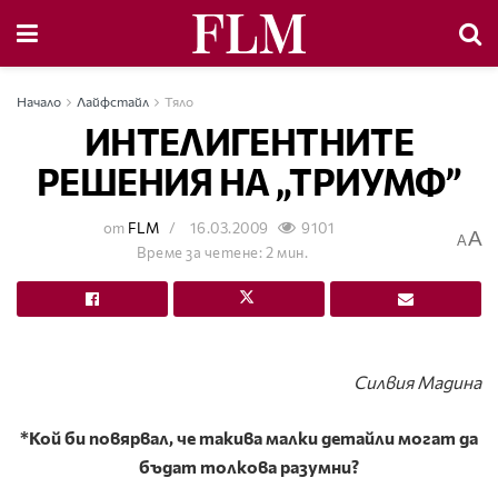
Начало
Лайфстайл
Тяло
ИНТЕЛИГЕНТНИТЕ
РЕШЕНИЯ НА „ТРИУМФ”
от
FLM
16.03.2009
9101
A
A
Време за четене: 2 мин.
Силвия Мадина
*Кой би повярвал, че такива малки детайли могат да
бъдат толкова разумни?