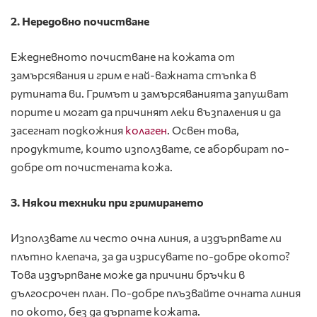
2. Нередовно почистване
Ежедневното почистване на кожата от
замърсявания и грим е най-важната стъпка в
рутината ви. Гримът и замърсяванията запушват
порите и могат да причинят леки възпаления и да
засегнат подкожния
колаген
. Освен това,
продуктите, които използвате, се аборбират по-
добре от почистената кожа.
3. Някои техники при гримирането
Използвате ли често очна линия, а издърпвате ли
плътно клепача, за да изрисувате по-добре окото?
Това издърпване може да причини бръчки в
дългосрочен план. По-добре плъзвайте очната линия
по окото, без да дърпате кожата.