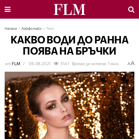
Начало
Лайфстайл
Тяло
КАКВО ВОДИ ДО РАННА
ПОЯВА НА БРЪЧКИ
A
от
FLM
06.08.2021
3141
Време за четене: 1 мин.
A