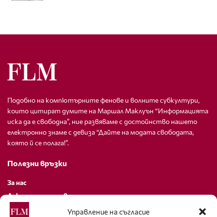
Подобно на компютърните фенове и волните субкултури,
които цитират думите на Маршал Маклуън “Информацията
иска да е свободна”, ние развяваме с достойнство нашето
електронно знаме с девиза “Дайте на модата свободата,
която й се полага!”.
Полезни връзки
За нас
Декларация за поверителност
Политика за бисквитки
Управление на съгласие