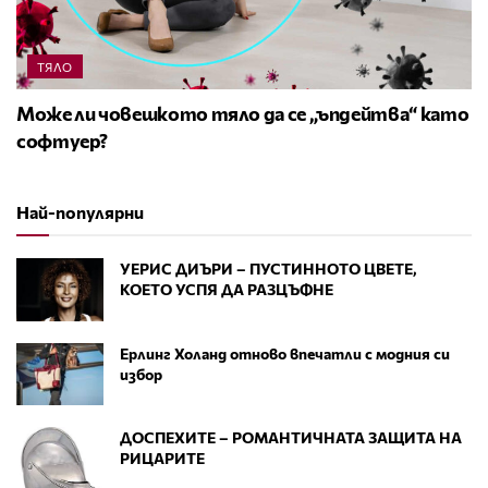
ТЯЛО
Може ли човешкото тяло да се „ъпдейтва“ като
софтуер?
Най-популярни
УЕРИС ДИЪРИ – ПУСТИННОТО ЦВЕТЕ,
КОЕТО УСПЯ ДА РАЗЦЪФНЕ
Ерлинг Холанд отново впечатли с модния си
избор
ДОСПЕХИТЕ – РОМАНТИЧНАТА ЗАЩИТА НА
РИЦАРИТЕ