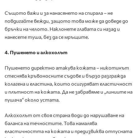
Същото важи и за нанасянето на спирала – не
повдигайте вежди, защото това може да доведе до
бръчки на челото. Наклонете главата си назад и
нанесете туша, без да се мръщите.
4. Пушенето и алкохолът
Пушенето директно атакува кожата – никотинът
стеснява кръвоносните съдове и бързо разгражда
колагена и еластина, които осигуряват еластичност
и плътност на кожата. Да не забравяме и „линиите на
пушача“ около устата.
Алкохолът от своя страна води до нарушаване на
баланса на течностите. Това намалява
еластичността на кожата и предизвиква отпусната