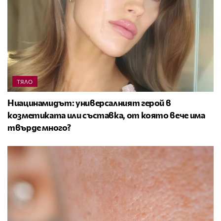
ТЯЛО
Ниацинамидът: универсалният герой в
козметиката или съставка, от която вече има
твърде много?