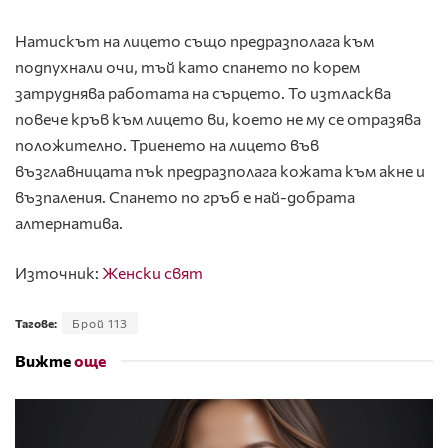
Натискът на лицето също предразполага към
подпухнали очи, тъй като спането по корем
затруднява работата на сърцето. То изтласква
повече кръв към лицето ви, което не му се отразява
положително. Триенето на лицето във
възглавницата пък предразполага кожата към акне и
възпаления. Спането по гръб е най-добрата
алтернатива.
Източник:
Женски свят
Тагове:
Брой 113
Вижте
още