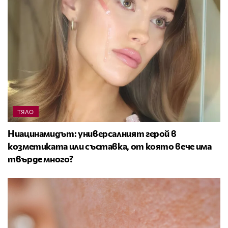
ТЯЛО
Ниацинамидът: универсалният герой в
козметиката или съставка, от която вече има
твърде много?