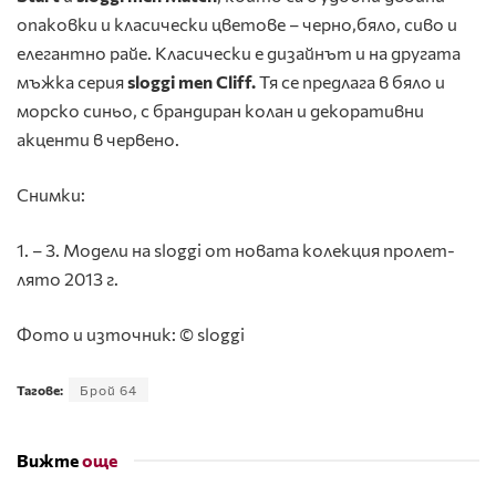
опаковки и класически цветове – черно,бяло, сиво и
елегантно райе. Класически е дизайнът и на другата
мъжка серия
sloggi men Cliff.
Тя се предлага в бяло и
морско синьо, с брандиран колан и декоративни
акценти в червено.
Снимки:
1. – 3. Модели на sloggi от новата колекция пролет-
лято 2013 г.
Фото и източник: © sloggi
Тагове:
Брой 64
Вижте
още