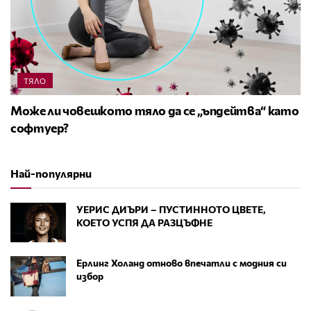
ТЯЛО
Може ли човешкото тяло да се „ъпдейтва“ като
софтуер?
Най-популярни
УЕРИС ДИЪРИ – ПУСТИННОТО ЦВЕТЕ,
КОЕТО УСПЯ ДА РАЗЦЪФНЕ
Ерлинг Холанд отново впечатли с модния си
избор