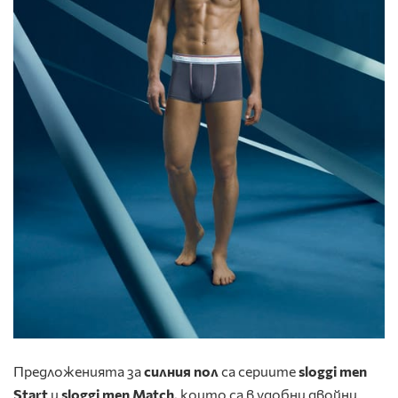
Предложенията за
силния пол
са сериите
sloggi men
Start
и
sloggi men Match
, които са в удобни двойни