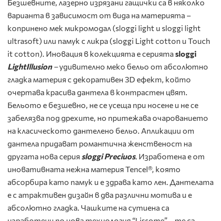
Безшевните, лазерно изрязани гащички са в няколко
варианта в зависимост от вида на материята –
копринено мек микромодал (sloggi light и sloggi light
ultrasoft) или памук с ликра (sloggi Light cotton и Touch
it cotton). Иновация в колекцията е серията
sloggi
Light
Illusion
–
удивително меко бельо от абсолютно
гладка материя с декоративен 3D ефект, който
очертава красива дантела в контрастен цвят.
Бельото е безшевно, не се усеща при носене и не се
забелязва под дрехите, но притежава очарованието
на класическото дантелено бельо.
Апликации от
дантела придават романтична женственост на
другата нова серия
sloggi Preciuos
.
Изработена е от
иновативната нежна материя Tencel®, която
абсорбира като памук и е здрава като лен. Дантелата
е с атрактивен дизайн в два различни мотива и е
абсолютно гладка. Чашките на сутиена са
изработени по нова технология “Lissome” – те са