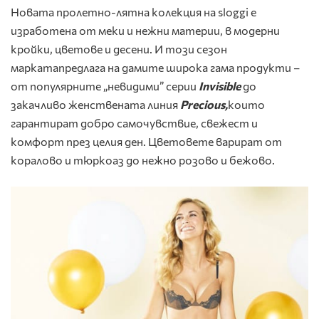
Новата пролетно-лятна колекция на sloggi е
изработена от меки и нежни материи, в модерни
кройки, цветове и десени. И този сезон
маркатапредлага на дамите широка гама продукти –
от популярните „невидими” серии
Invisible
до
закачливо женствената линия
Precious
,
които
гарантират добро самочувствие, свежест и
комфорт през целия ден.
Цветовете варират от
коралово и тюркоаз до нежно розово и бежово.