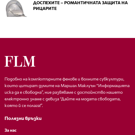
ДОСПЕХИТЕ – РОМАНТИЧНАТА ЗАЩИТА НА
РИЦАРИТЕ
Подобно на компютърните фенове и волните субкултури,
които цитират думите на Маршал Маклуън “Информацията
иска да е свободна”, ние развяваме с достойнство нашето
електронно знаме с девиза “Дайте на модата свободата,
която й се полага!”.
Полезни връзки
За нас