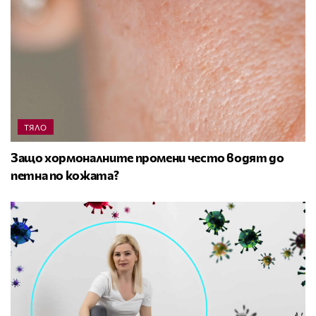
ТЯЛО
Защо хормоналните промени често водят до
петна по кожата?