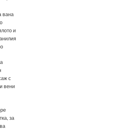
а вана
то
ялото и
ванилия
та
н
саж с
ни вени
бре
ка, за
ява