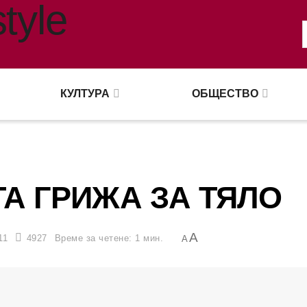
КУЛТУРА
ОБЩЕСТВО
А ГРИЖА ЗА ТЯЛО
A
11
4927
Време за четене: 1 мин.
A