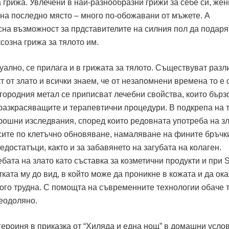
а грижа. Увлечени в най-разнообразни грижи за себе си, жен
 на последно място – много по-обожавани от мъжете. А
на възможност за прдставителите на силния пол да подаря
созна грижа за тялото им.
туално, се прилага и в грижата за тялото. Съществуват разл
 от злато и всички знаем, че от незапомнени времена то е
агородния метал се приписват лечебни свойства, които бързо
разкрасяващите и терапевтични процедури. В подкрепа на 
орошни изследвания, според които редовната употреба на з
ите по клетъчно обновяване, намаляване на фините бръчк
едостатъци, както и за забавянето на загубата на колаген.
бата на злато като съставка за козметични продукти и при 
тката му до вид, в който може да проникне в кожата и да ок
ного трудна. С помощта на съвременните технологии обаче 
еодоляно.
 героиня в приказка от “Хиляда и една нощ” в домашни усло