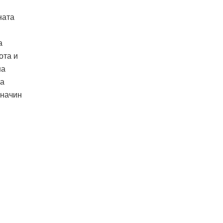
ната
а
ота и
на
на
 начин