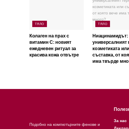
ТЯЛО
ТЯЛО
Колаген на прах с
Ниацинамидът:
витамин C: новият
универсалният 
ежедневен ритуал за
козметиката ил
красива кожа отвътре
съставка, от ко
има твърде мно
Полез
За нас
Подобно на компютърните фенове и
Деклар