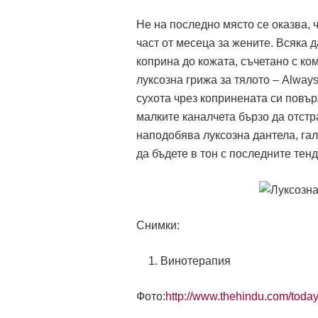
Не на последно място се оказва, 
част от месеца за жените. Всяка 
коприна до кожата, съчетано с ко
луксозна грижа за тялото – Alway
сухота чрез копринената си повър
малките каналчета бързо да отстр
наподобява луксозна дантела, гал
да бъдете в тон с последните тен
Снимки:
Винотерапия
Фото:
http://www.thehindu.com/today