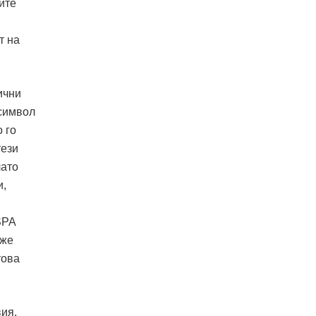
ите
т на
ични
 символ
 го
тези
лато
и,
SPA
аже
това
вия,