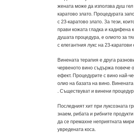
жената може да използва душ гел 
каратово злато. Процедурата запо
с 23-каратово злато. За тези, кои
прави кожата гладка и кадифена 
душата процедура, е олиото за тя
с елегантния лукс на 23-каратови
Винената терапия е друга разнов
червеното вино съдържа повече о
ефект. Процедурите с вино най-че
олио на базата на вино. Винената
. Съществуват и винени процедур
Последният хит при луксозната гр
знаем, рибата и рибните продукти 
да се премахне неприятната мириз
увредената коса.