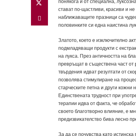
понякога и от специална, луксозн
стават по-щастливи, красиви и не
наближаващите празници са чудес
половинките си една наистина лук
Златото, което е изключително ак
подмладяващи продукти с екстракт
на лукса. През античността на бл
превръщат в съществена част от 
твърдения идват резултати от ск
позволява стимулиране на процес
старческите петна и други кожни н
Единствената трудност при употре
терапии идва от факта, че обрабо
своето благотворно влияние, е м
предизвикателство бива лесно пр
За да се почувства като истинска