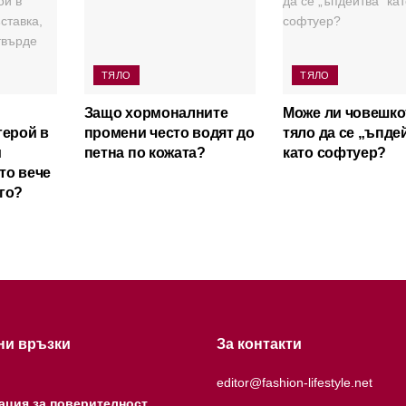
ТЯЛО
ТЯЛО
Защо хормоналните
Може ли човешко
герой в
промени често водят до
тяло да се „ъпде
и
петна по кожата?
като софтуер?
ято вече
го?
ни връзки
За контакти
editor@fashion-lifestyle.net
ация за поверителност