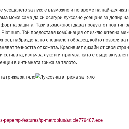
че усещането за лукс е възможно и по време на най-деликат
дама може сама да си осигури луксозно усещане за допир на
мфортна защита. Тази възможност дава продукт от нов тип з
s Platinum. Той предоставя комбинация от изключителна мек
хност, набраздена по специален образец, който позволява 
аняват течността от кожата. Красивият дизайн от своя стра
и сетивата, излъчва лукс и интригува, като е също актуален
денции в интимната грижа за тялото.
s-paper/tp-features/tp-metroplus/article779487.ece