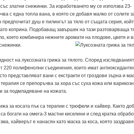
със златни снежинки. За изработването му се използва 23-
чва с една топла вана, в която се добавя малко от солите з
то предпочитат душ е пилингът за тяло от същата серия, кой
като коприна. Подобаващ завършек на тази разтоварваща т
ло, което комбинира нежните аромати на плодове, цветя и 
 снежинки.
идност на луксозната грижа за тялото. Според изследвания
т 220 полифенолни съединения, които имат антиоксиданте
сто представляват вани с екстракти от гроздови зърна и ма
 терапия се препоръчва за хора със суха кожа или варикоз
и за подмладяване на кожата.
ижа за косата пък са терапии с трюфели и хайвер. Както до
са богати на омега-3 мастни киселини и след кратка обработ
ма, хайверът е нанасян като маска за коса, която заздрав