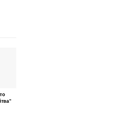
то
йтва“