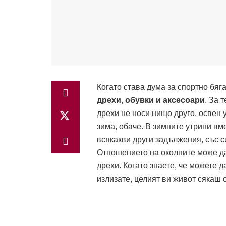
Когато става дума за спортно бяг
дрехи, обувки и аксесоари
. За 
дрехи не носи нищо друго, освен 
зима, обаче. В зимните утрини вм
всякакви други задължения, със си
Отношението на околните може да 
дрехи. Когато знаете, че можете 
излизате, целият ви живот сякаш