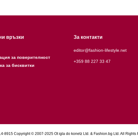
ни връзки
За контакти
editor@fashion-lifestyle.net
ация за поверителност
+359 88 227 33 47
ка за бисквитки
4-8915 Copyright © 2007-2025 Ot igla do konetz Ltd. & Fashion.bg Ltd. All Rights