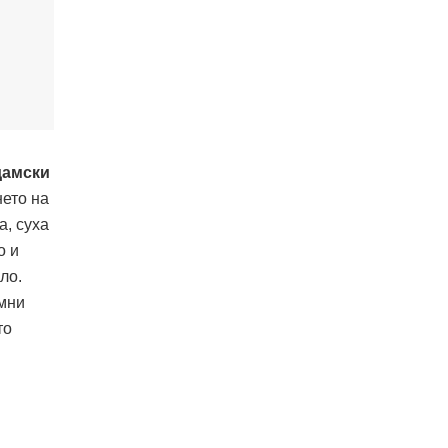
амски
нето на
а, суха
о и
ло.
имни
то