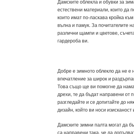
Дамските облекла и обувки за зи
естествени материали, които да п
които имат по-ласкава кройка към
вълна и памук. За почитателите н
различни щампи и цветове, съчета
гардероба ви.
Добре е зимното облекло да не е 
впечатление за широк и раздърпан
Това също ще ви помогне да нама
дрехи, те да бъдат направени от 
разгледайте и се допитайте до ня
дизайн, който ви носи изисканост 
Дамските зимни палта могат да бъ
са направени така, че да допълв