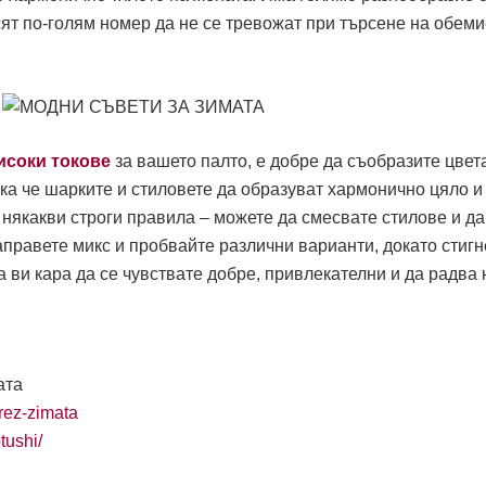
осят по-голям номер да не се тревожат при търсене на обеми
исоки токове
за вашето палто, е добре да съобразите цвет
ака че шарките и стиловете да образуват хармонично цяло и
 някакви строги правила – можете да смесвате стилове и да
правете микс и пробвайте различни варианти, докато стигн
 ви кара да се чувствате добре, привлекателни и да радва 
ата
prez-zimata
tushi/