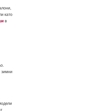
алони,
ли като
ши
в
о.
и зимни
 модели
от