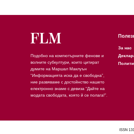
Полез
За нас
Подобно на компютърните фенове и
Деклар
волните субкултури, които цитират
Полити
думите на Маршал Маклуън
“Информацията иска да е свободна”,
ние развяваме с достойнство нашето
електронно знаме с девиза “Дайте на
модата свободата, която й се полага!”.
ISSN 131