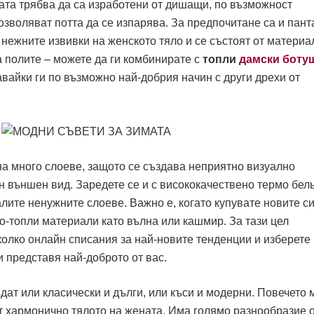
мата трябва да са изработени от дишащи, по възможност
озволяват потта да се изпарява. За предпочитане са и пант
 нежните извивки на женското тяло и се състоят от материа
а полите – можете да ги комбинирате с
топли
дамски боту
вайки ги по възможно най-добрия начин с други дрехи от
на много слоеве, защото се създава неприятно визуално
 външен вид. Заредете се и с висококачествено термо бель
лите ненужните слоеве. Важно е, когато купувате новите с
по-топли материали като вълна или кашмир. За тази цел
колко онлайн списания за най-новите тенденции и изберете
и представя най-доброто от вас.
дат или класически и дълги, или къси и модерни. Повечето
ат хармонично тялото на жената. Има голямо разнообразие 