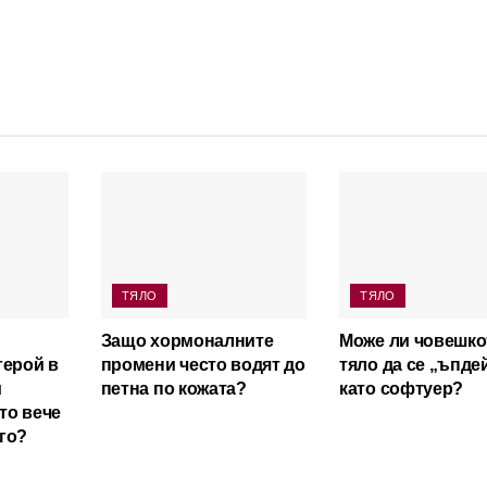
ТЯЛО
ТЯЛО
Защо хормоналните
Може ли човешко
герой в
промени често водят до
тяло да се „ъпде
и
петна по кожата?
като софтуер?
ято вече
го?