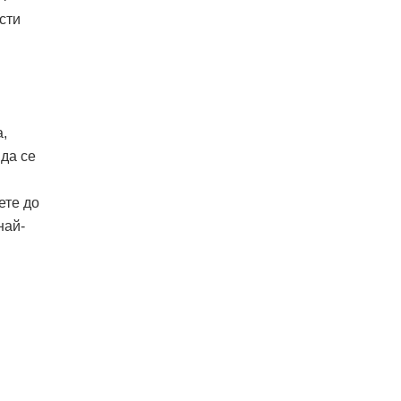
сти
а,
 да се
ете до
най-