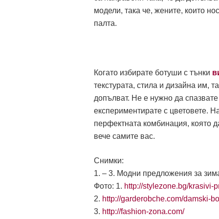
модели, така че, жените, които н
палта.
Когато избирате ботуши с тънки
в
текстурата, стила и дизайна им, т
допълват. Не е нужно да спазвате
експериментирате с цветовете. На
перфектната комбинация, която да
вече самите вас.
Снимки:
1. – 3. Модни предложения за зим
Фото: 1.
http://stylezone.bg/krasivi-
2.
http://garderobche.com/damski-bo
3.
http://fashion-zona.com/