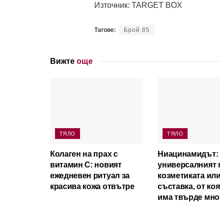
Източник: TARGET BOX
Тагове:
Брой 85
Вижте
още
ТЯЛО
ТЯЛО
Колаген на прах с
Ниацинамидът:
витамин C: новият
универсалният 
ежедневен ритуал за
козметиката ил
красива кожа отвътре
съставка, от ко
има твърде мно