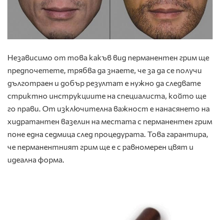
Независимо от това какъв вид перманентен грим ще
предпочетете, трябва да знаете, че за да се получи
дълготраен и добър резултат е нужно да следвате
стриктно инструкциите на специалиста, който ще
го прави. От изключителна важност е нанасянето на
хидратантен вазелин на местата с перманентен грим
поне една седмица след процедурата. Това гарантира,
че перманентният грим ще е с равномерен цвят и
идеална форма.