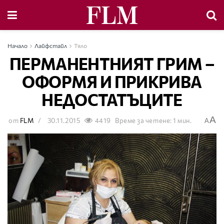
Начало
Лайфстайл
Тяло
ПЕРМАНЕНТНИЯТ ГРИМ –
ОФОРМЯ И ПРИКРИВА
НЕДОСТАТЪЦИТЕ
A
от
FLM
30.11.2015
4419
Време за четене: 1 мин.
A