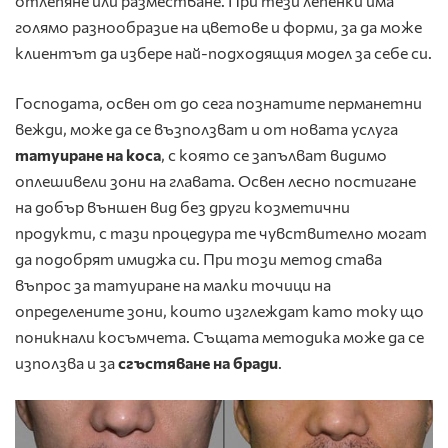
отлепяне или разместване. При тези лепенки има
голямо разнообразие на цветове и форми, за да може
клиентът да избере най-подходящия модел за себе си.
Господата, освен от до сега познатите перманетни
вежди, може да се възползват и от новата услуга
татуиране на коса
, с която се запълват видимо
оплешивели зони на главата. Освен лесно постигане
на добър външен вид без други козметични
продукти, с тази процедура те чувствително могат
да подобрят имиджа си. При този метод става
въпрос за татуиране на малки точици на
определените зони, които изглеждат като току що
поникнали косъмчета. Същата методика може да се
използва и за
сгъстяване на бради
.