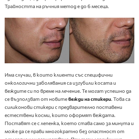
Трайността на ръчния метод е до 6 месеца.
Има случаи, в които клиенти със специфични
онкологични заболявания са изгубили косата и
веждите си по време на лечение. Те могат успешно да
се възползват от новите
вежди на стикери
. Това са
силиконови стикери с предварително поставени
естествени косми, които оформят веждата.
Поставят се с лепенка, което става само за минута и
може да се прави многократно без опастност от