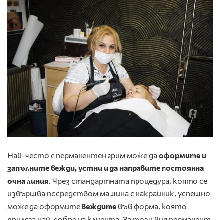
Най-често с перманентен грим може да
оформите и
запълните вежди, устни и да направите постоянна
очна линия
. Чрез стандартната процедура, която се
извършва посредством машина с накрайник, успешно
може да оформите
веждите
във форма, която
приляга най-добре на клиента. За този вид перманент