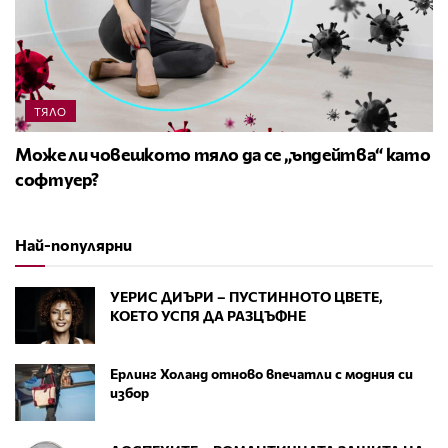
ТЯЛО
Може ли човешкото тяло да се „ъпдейтва“ като
софтуер?
Най-популярни
УЕРИС ДИЪРИ – ПУСТИННОТО ЦВЕТЕ,
КОЕТО УСПЯ ДА РАЗЦЪФНЕ
Ерлинг Холанд отново впечатли с модния си
избор