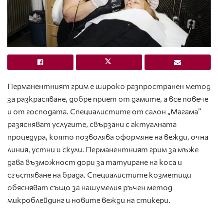
Перманентният грим е широко разпространен метод
за разкрасяване, добре приет от дамите, а все повече
и от господата. Специалистите от салон „Магама”
разясняват услугите, свързани с актуалната
процедура, която позволява оформяне на вежди, очна
линия, устни и скули. Перманентният грим за мъже
дава възможност дори за татуиране на коса и
сгъстяване на брада. Специалистите козметици
обясняват също за нашумелия ръчен метод
микроблейдинг и новите вежди на стикери.