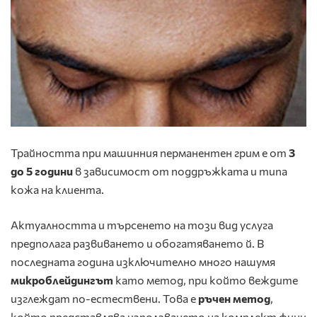
Трайността при машинния перманентен грим е от
3
до 5 години
в зависимост от поддръжката и типа
кожа на клиента.
Актуалността и търсенето на този вид услуга
предполага развиването и обогатяването й. В
последната година изключително много нашумя
микроблейдингът
като метод, при който веждите
изглеждат по-естествени. Това е
ръчен метод
,
който представлява използването на комплект фини