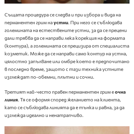
Същата процедура се следва и при избора и вида на
перманентен грим на
устни
. При него се съблюдава
големината на естествените устни, за да се прецени
дали трябва да се направи лека корекция на формата
(контура), а големината се прецизира от специалиста
козметик. Може да се направи само контур на устна,
цялостно запълване или омбре което е предпочитано
в последно време, защото с тази техника устните
изглеждат по-обемни, плътни и сочни.
Третият най-често правен перманентен грим е
очна
линия
. Тя се оформя според желанието на клиента,
като се съблюдава линията да е тънка и равна, за да
изглежда идеално и ненатрапчиво.