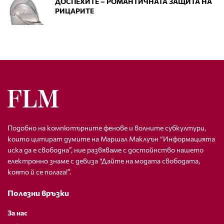
ДОСПЕХИТЕ – РОМАНТИЧНАТА ЗАЩИТА НА
РИЦАРИТЕ
Подобно на компютърните фенове и волните субкултури,
които цитират думите на Маршал Маклуън “Информацията
иска да е свободна”, ние развяваме с достойнство нашето
електронно знаме с девиза “Дайте на модата свободата,
която й се полага!”.
Полезни връзки
За нас