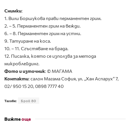
Снимки
:
1. Вили Боршукова прави перманентен грим.
2. – 5. Перманентен грим на вежди.
6. – 8. Перманентен грим на устни.
9. Татуиране на коса.
10. – 11. Сгъстяване на брада.
12. Писалка, която се използва за метода
микроблейдинг.
Фото и източник
: © МАГАМА
Контакти
: салон Магама София, ул. „Хан Аспарух“ 7,
02/ 950 15 20, 0898 7777 40
Тагове:
Брой 80
Вижте
още