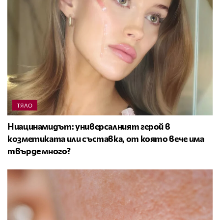
ТЯЛО
Ниацинамидът: универсалният герой в
козметиката или съставка, от която вече има
твърде много?