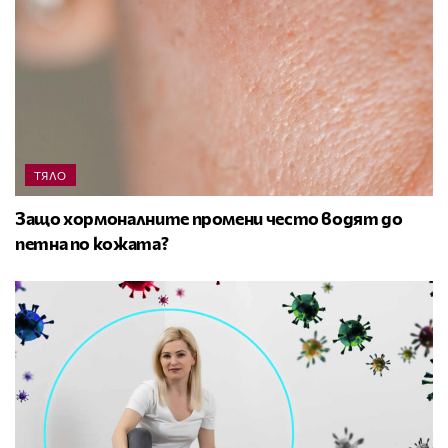
ТЯЛО
Защо хормоналните промени често водят до
петна по кожата?