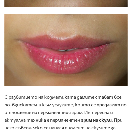
С развитието на козметиката дамите стават все
по-взискателни към услугите, които се предлагат по
отношение на перманентния грим. Интересна и
актуална техника е перманентен
грим на скули
. При
него съвсем леко се нанася пигмент на скулите за