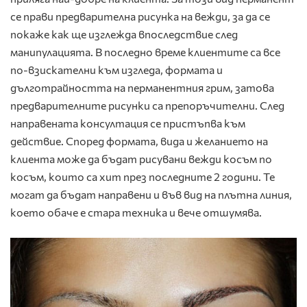
се прави предварителна рисунка на вежди, за да се
покаже как ще изглежда впоследствие след
манипулацията. В последно време клиентите са все
по-взискателни към изгледа, формата и
дълготрайността на перманентния грим, затова
предварителните рисунки са препоръчителни. След
направената консултация се пристъпва към
действие. Според формата, вида и желанието на
клиента може да бъдат рисувани вежди косъм по
косъм, които са хит през последните 2 години. Те
могат да бъдат направени и във вид на плътна линия,
което обаче е стара техника и вече отшумява.