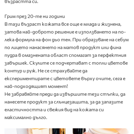
възрастта си.
Грим през 20-те ни години
В тази възраст кожата все още е млада и жизнена,
затова най-доброто решение е използването на по-
лека формула на фон дьо тен. При образуване на себум
по лицето нанасянето на матов продукт или фина
пудра в омазнената област спомагат за перфектния
завършек. Скулите се подчертават с топли цветове
контур и руж. Не се страхувайте да
експериментирате с цветовете върху очите, сега е
най-подходящият момент!
Не забравяйте преди да извършите тези стъпки, да
нанесете продукт за слънцезащита, за да запазите
еластичността и свежия вид на кожата си
максимално дълго.