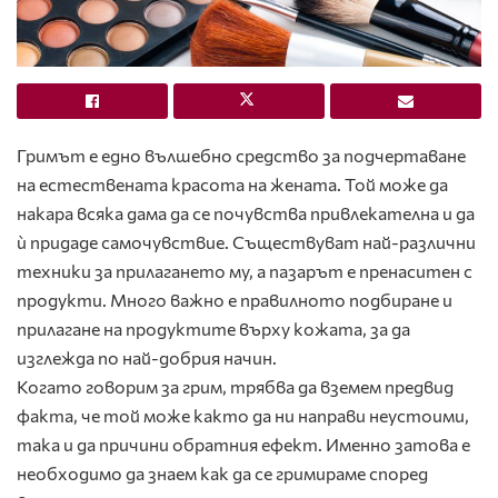
Гримът е едно вълшебно средство за подчертаване
на естествената красота на жената. Той може да
накара всяка дама да се почувства привлекателна и да
ѝ придаде самочувствие. Съществуват най-различни
техники за прилагането му, а пазарът е пренаситен с
продукти. Много важно е правилното подбиране и
прилагане на продуктите върху кожата, за да
изглежда по най-добрия начин.
Когато говорим за грим, трябва да вземем предвид
факта, че той може както да ни направи неустоими,
така и да причини обратния ефект. Именно затова е
необходимо да знаем как да се гримираме според