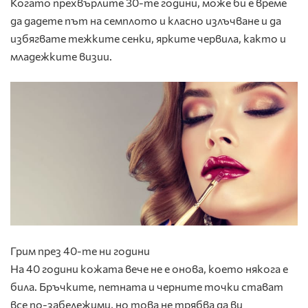
Когато прехвърлите 30-те години, може би е време
да дадете път на семплото и класно излъчване и да
избягвате тежките сенки, ярките червила, както и
младежките визии.
Грим през 40-те ни години
На 40 години кожата вече не е онова, което някога е
била. Бръчките, петната и черните точки стават
все по-забележими, но това не трябва да ви