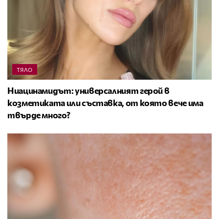
ТЯЛО
Ниацинамидът: универсалният герой в
козметиката или съставка, от която вече има
твърде много?