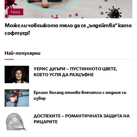
ТЯЛО
Може ли човешкото тяло да се „ъпдейтва“ като
софтуер?
Най-популярни
УЕРИС ДИЪРИ – ПУСТИННОТО ЦВЕТЕ,
КОЕТО УСПЯ ДА РАЗЦЪФНЕ
Ерлинг Холанд отново впечатли с модния си
избор
ДОСПЕХИТЕ – РОМАНТИЧНАТА ЗАЩИТА НА
РИЦАРИТЕ