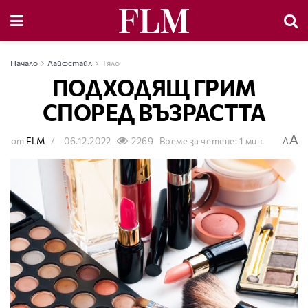
Начало
Лайфстайл
Тяло
ПОДХОДЯЩ ГРИМ
СПОРЕД ВЪЗРАСТТА
A
от
FLM
06.12.2022
2269
Време за четене: 1 мин.
A