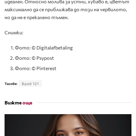
идеален. Относно молива за устни, хубаво е, цветът
максимално да се приближава до този на червилото,
но да не е прекалено тъмен.
Снимки:
Фото: © Digitalafbetaling
Фото: © Psypost
Фото: © Pinterest
Тагове:
Брой 121
Вижте
още