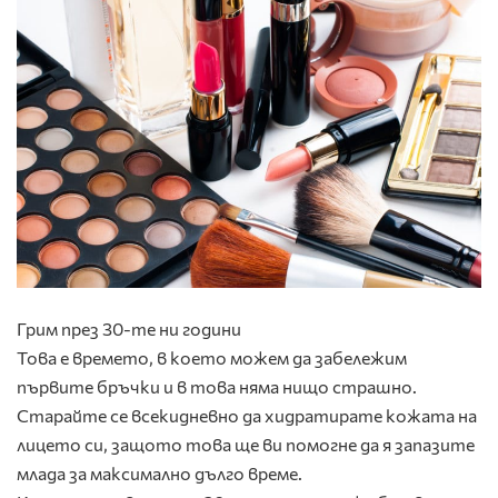
Грим през 30-те ни години
Това е времето, в което можем да забележим
първите бръчки и в това няма нищо страшно.
Старайте се всекидневно да хидратирате кожата на
лицето си, защото това ще ви помогне да я запазите
млада за максимално дълго време.