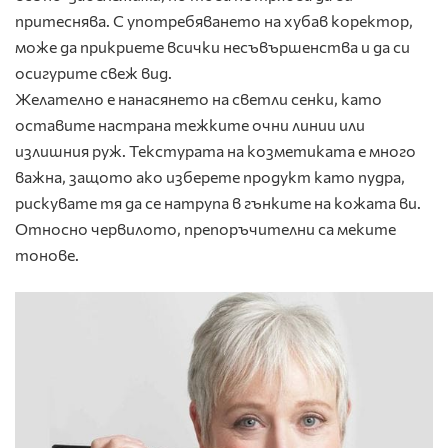
притеснява. С употребяването на хубав коректор,
може да прикриете всички несъвършенства и да си
осигурите свеж вид.
Желателно е нанасянето на светли сенки, като
оставите настрана тежките очни линии или
излишния руж. Текстурата на козметиката е много
важна, защото ако изберете продукт като пудра,
рискувате тя да се натрупа в гънките на кожата ви.
Относно червилото, препоръчителни са меките
тонове.