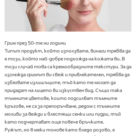
Грим през 50-те ни години
Типът продукт, който използвате, винаги трябва да
е този, който най-добре подхожда на кожата ви. В
този случай това са кремообразните текстури. За да
изглежда гримът ви свеж и привлекателен, трябва да
избягвате излишъците, тъй като те могат да
придадат на лицето ви изкуствен вид. Също така
тъмните цветове, които подсилват тъмните
кръгове, не са за препоръчване, редом с тъмните
моливи за вежди и блестящи сенки или пудри, тъй
като подчертават още повече бръчките.
Ружът, но в меки тонове като бледо розово, е