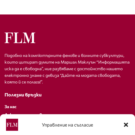
Подобно на компютърните фенове и волните субкултури,
които цитират думите на Маршал Маклуън “Информацията
иска да е свободна”, ние развяваме с достойнство нашето
електронно знаме с девиза “Дайте на модата свободата,
която й се полага!”.
Полезни връзки
За нас
Декларация за поверителност
Политика за бисквитки
Управление на съгласие