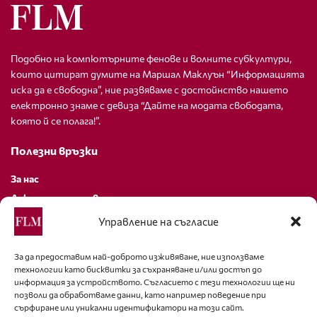
Подобно на компютърните фенове и волните субкултури,
които цитират думите на Маршал Маклуън “Информацията
иска да е свободна”, ние развяваме с достойнство нашето
електронно знаме с девиза “Дайте на модата свободата,
която й се полага!”.
Полезни връзки
За нас
Декларация за поверителност
Политика за бисквитки
Управление на съгласие
За контакти
За да предоставим най-доброто изживяване, ние използваме
технологии като бисквитки за съхраняване и/или достъп до
editor@fashion-lifestyle.net
информация за устройството. Съгласието с тези технологии ще ни
позволи да обработваме данни, като например поведение при
+359 88 227 33 47
сърфиране или уникални идентификатори на този сайт.