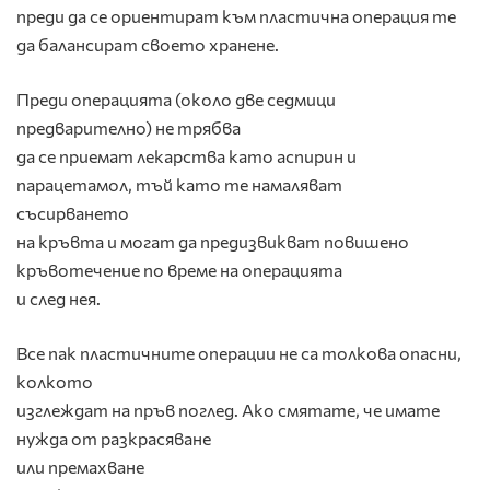
преди да се ориентират към пластична операция те
да балансират своето хранене.
Преди операцията (около две седмици
предварително) не трябва
да се приемат лекарства като аспирин и
парацетамол, тъй като те намаляват
съсирването
на кръвта и могат да предизвикват повишено
кръвотечение по време на операцията
и след нея.
Все пак пластичните операции не са толкова опасни,
колкото
изглеждат на пръв поглед. Ако смятате, че имате
нужда от разкрасяване
или премахване