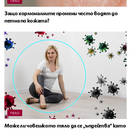
ТЯЛО
Защо хормоналните промени често водят до
петна по кожата?
ТЯЛО
Може ли човешкото тяло да се „ъпдейтва“ като