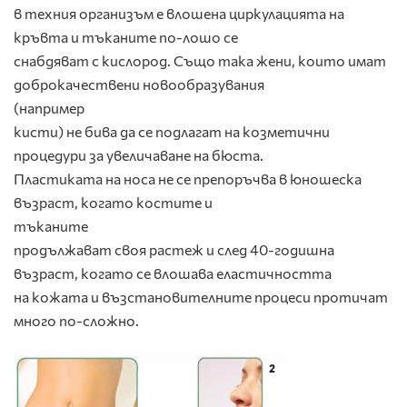
в техния организъм е влошена циркулацията на
кръвта и тъканите по-лошо се
снабдяват с кислород. Също така жени, които имат
доброкачествени новообразувания
(например
кисти) не бива да се подлагат на козметични
процедури за увеличаване на бюста.
Пластиката на носа не се препоръчва в юношеска
възраст, когато костите и
тъканите
продължават своя растеж и след 40-годишна
възраст, когато се влошава еластичността
на кожата и възстановителните процеси протичат
много по-сложно.