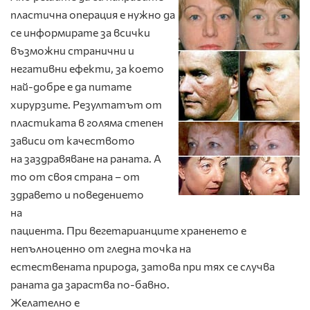
пластична операция е нужно да
се информирате за всички
възможни странични и
негативни ефекти, за което
най-добре е да питате
хирурзите. Резултатът от
пластиката в голяма степен
зависи от качеството
на заздравяване на раната. А
то от своя страна – от
здравето и поведението
на
пациента. При вегетарианците храненето е
непълноценно от гледна точка на
естествената природа, затова при тях се случва
раната да зараства по-бавно.
Желателно е