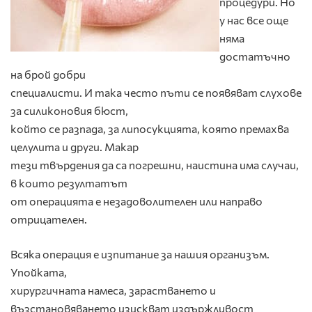
процедури. Но
у нас все още
няма
достатъчно
на брой добри
специалисти. И така често пъти се появяват слухове
за силиконовия бюст,
който се разпада, за липосукцията, която премахва
целулита и други. Макар
тези твърдения да са погрешни, наистина има случаи,
в които резултатът
от операцията е незадоволителен или направо
отрицателен.
Всяка операция е изпитание за нашия организъм.
Упойката,
хирургичната намеса, зарастването и
възстановяването изискват издържливост