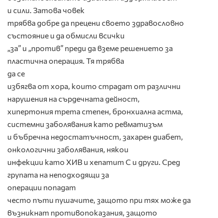
и сили. Затова човек
трябва добре да прецени своето здравословно
състояние и да обмисли всички
„за” и „против” преди да вземе решението за
пластична операция. Тя трябва
да се
избягва от хора, които страдат от различни
нарушения на сърдечната дейност,
хипертония трета степен, бронхиална астма,
системни заболявания като ревматизъм
и бъбречна недостатъчност, захарен диабет,
онкологични заболявания, някои
инфекции като ХИВ и хепатит С и други. Сред
групата на неподходящи за
операции попадат
често пъти пушачите, защото при тях може да
възникнат противопоказания, защото