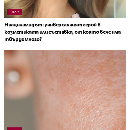
ТЯЛО
Ниацинамидът: универсалният герой в
козметиката или съставка, от която вече има
твърде много?