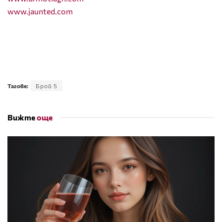
www.jaunted.com
Тагове:
Брой 5
Вижте
още