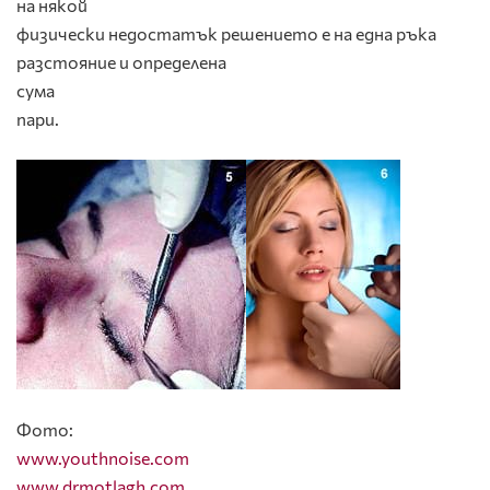
на някой
физически недостатък решението е на една ръка
разстояние и определена
сума
пари.
Фото:
www.youthnoise.com
www.drmotlagh.com