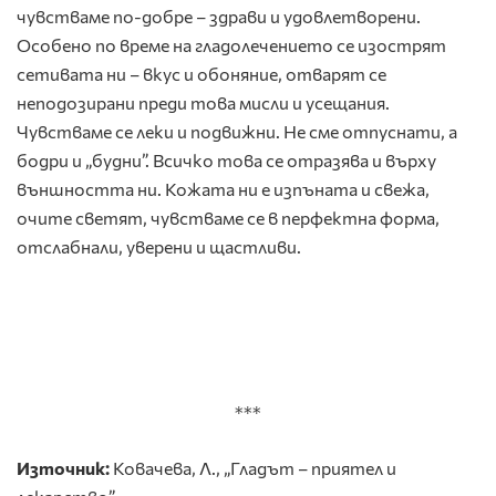
чувстваме по-добре – здрави и удовлетворени.
Особено по време на гладолечението се изострят
сетивата ни – вкус и обоняние, отварят се
неподозирани преди това мисли и усещания.
Чувстваме се леки и подвижни. Не сме отпуснати, а
бодри и „будни”. Всичко това се отразява и върху
външността ни. Кожата ни е изпъната и свежа,
очите светят, чувстваме се в перфектна форма,
отслабнали, уверени и щастливи.
***
Източник:
Ковачева, Л., „Гладът – приятел и