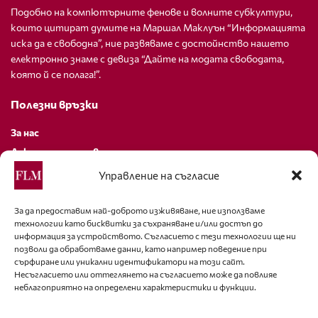
Подобно на компютърните фенове и волните субкултури,
които цитират думите на Маршал Маклуън “Информацията
иска да е свободна”, ние развяваме с достойнство нашето
електронно знаме с девиза “Дайте на модата свободата,
която й се полага!”.
Полезни връзки
За нас
Декларация за поверителност
Политика за бисквитки
Управление на съгласие
За контакти
За да предоставим най-доброто изживяване, ние използваме
технологии като бисквитки за съхраняване и/или достъп до
editor@fashion-lifestyle.net
информация за устройството. Съгласието с тези технологии ще ни
позволи да обработваме данни, като например поведение при
+359 88 227 33 47
сърфиране или уникални идентификатори на този сайт.
Несъгласието или оттеглянето на съгласието може да повлияе
неблагоприятно на определени характеристики и функции.
Последвайте ни