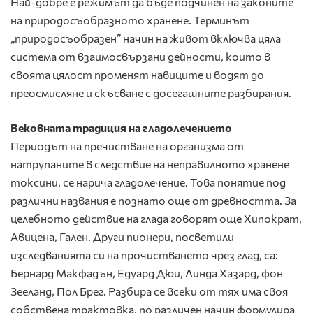
Най-добре е режимът да бъде подчинен на законите
на природосъобразното хранене. Терминът
„природосъобразен” начин на живот включва цяла
система от взаимосвързани дейности, които в
своята цялост променят навиците и водят до
преосмисляне и скъсване с досегашните разбирания.
Вековната традиция на гладолечението
Периодът на пречистване на организма от
натрупаните в следствие на неправилното хранене
токсини, се нарича гладолечение. Това понятие под
различни названия е познато още от древността. За
целебното действие на глада говорят още Хипократ,
Авицена, Гален. Други пионери, посветили
изследванията си на прочистването чрез глад, са:
Бернард Макфадън, Едуард Дюи, Линда Хазард, фон
Зееланд, Пол Брег. Разбира се всеки от тях има своя
собствена трактовка, по различен начин формулира