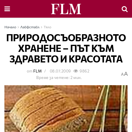
Начало
Лайфстайл
Тяло
ПРИРОДОСЪОБРАЗНОТО
ХРАНЕНЕ – ПЪТ КЪМ
ЗДРАВЕТО И КРАСОТАТА
от
FLM
08.07.2009
9862
A
A
Време за четене: 2 мин.