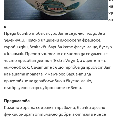
ни
хр
ан
и
Преди всичко това са суровите сезонни плодове и
зеленчуци. Прясно изцедени плодове за фрешове,
сурови ядки, всякакви варива като фасул, леща, булгур
и качамак. Препоръчително е олиото да се замени с
чисто пресован зехтин (Extra Virgin), а оцетът – с
лимонов сок. Салатите също трябва да присъстват
на нашата трапеза. Има много варианти за
приготвяне на здравословно и вкусно меню,
съобразено с гореизброените съвети.
Предимства
Когато хората се хранят правилно, всички органи
функционират оптимално добре, а оттам и ние се