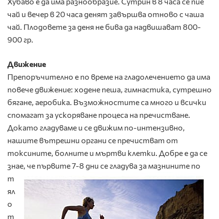
Хубаво е да има разнообразие. Сутрин в 8 часа се пие
чай и вечер в 20 часа денят завършва отново с чаша
чай. Плодовете за деня не бива да надвишават 800-
900 гр.
Движение
Препоръчително е по време на гладолечението да има
повече движение: ходене пеша, гимнастика, сутрешно
бягане, аеробика. Възможностите са много и всички
спомагат за ускоряване процеса на пречистване.
Докато гладуваме и се движим по-интензивно,
нашите вътрешни органи се пречистват от
токсините, болните и мъртви клетки. Добре е да се
знае, че първите 7-8 дни се гладува за
мазнините по
т
ял
о
т