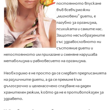
постоянното впускане
във всевъзможни
„мигновени” диети, е
пагубно за организма,
психиката и самите нас.
Защото несъобразените
със здравословното ни
състояние диети и
непостоянното им прилагане и сменяне нарушава
метаболизма и равновесието на организма.
Необходимо е не просто да се следват предписанията
на различните диети, а да се премине към
дългосрочно и целенасочено спазване на даден
хранителен режим, който да не е противопоказен за
здравето.