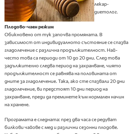
лекар-
диетолог.
Плодово-чаен режим
Обикновено от тук започва промяната. В
зависимост от индивидуалното състояние се спазва
гладолечение с различна продължителност. Най-
често това са периоди от 10 до 20 дни. След това
задължително следва период на захранване, чиято
продължителност се равнява на половината от
дните за гладолечение. Така, ако сте спазвали 20 дни
гладолечение, ви предстоят 10 дни период на
захранване, преди да преминете към нормален начин
на хранене.
Програмата е следната: през два часа се редуват
билкови чайове с мед и различни сезонни плодове.