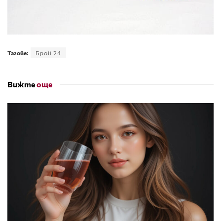
Тагове:
Брой 24
Вижте
още