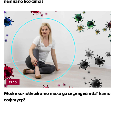
петна по кожата?
ТЯЛО
Може ли човешкото тяло да се „ъпдейтва“ като
софтуер?