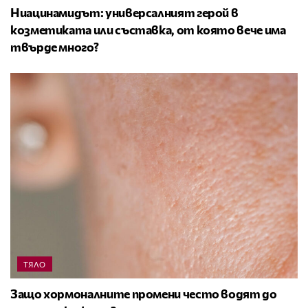
Ниацинамидът: универсалният герой в
козметиката или съставка, от която вече има
твърде много?
ТЯЛО
Защо хормоналните промени често водят до