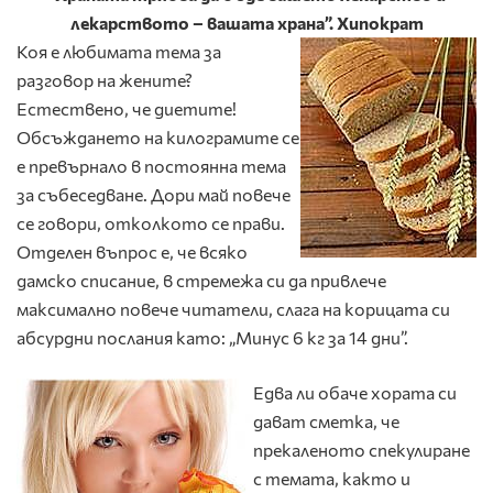
лекарството – вашата храна”. Хипократ
Коя е любимата тема за
разговор на жените?
Естествено, че диетите!
Обсъждането на килограмите се
е превърнало в постоянна тема
за събеседване. Дори май повече
се говори, отколкото се прави.
Отделен въпрос е, че всяко
дамско списание, в стремежа си да привлече
максимално повече читатели, слага на корицата си
абсурдни послания като: „Минус 6 кг за 14 дни”.
Едва ли обаче хората си
дават сметка, че
прекаленото спекулиране
с темата, както и