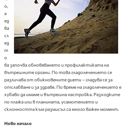
о,
а
ед
ва
сл
ед
т
о
ва започва обновяването и профилактиката на
вътрешните органи. По това гладолечението се
различава от обикновените диети – гладува се за
отслабване и за здраве. По време на гладолечението е
хубаво да имаме и вътрешна настройка. Разходките
по плажа или в планината, усамотението и
склонността към размисъл са много важен момент.
Ново начало