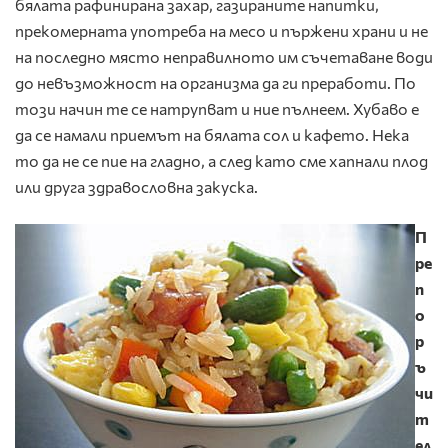
бялата рафинирана захар, газираните напитки,
прекомерната употреба на месо и пържени храни и не
на последно място неправилното им съчетаване води
до невъзможност на организма да ги преработи. По
този начин те се натрупват и ние пълнеем. Хубаво е
да се намали приемът на бялата сол и кафето. Нека
то да не се пие на гладно, а след като сме хапнали плод
или друга здравословна закуска.
П
ре
п
о
р
ъ
чи
т
ел