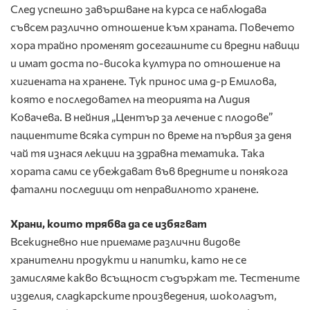
След успешно завършване на курса се наблюдава
съвсем различно отношение към храната. Повечето
хора трайно променят досегашните си вредни навици
и имат доста по-висока култура по отношение на
хигиената на хранене. Тук принос има д-р Емилова,
която е последовател на теорията на Лидия
Ковачева. В нейния „Център за лечение с плодове”
пациентите всяка сутрин по време на първия за деня
чай тя изнася лекции на здравна тематика. Така
хората сами се убеждават във вредните и понякога
фатални последици от неправилното хранене.
Храни, които трябва да се избягват
Всекидневно ние приемаме различни видове
хранителни продукти и напитки, като не се
замисляме какво всъщност съдържат те. Тестените
изделия, сладкарските произведения, шоколадът,