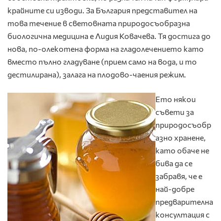
крайните си изводи. За България представител на
това течение в световната природосъобразна
биологична медицина е Лидия Ковачева. Тя достига до
нова, по-олекотена форма на гладолечението като
вместо пълно гладуване (прием само на вода, и то
дестилирана), залага на плодово-чаения режим.
Ето някои
съвети за
природосъобр
азно хранене,
като обаче не
бива да се
забравя, че е
най-добре
предварителна
консултация с