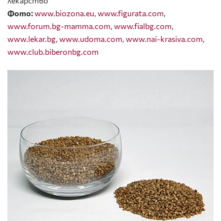
лекарство”
Фото:
www.biozona.eu
,
www.figurata.com
,
www.forum.bg-mamma.com
,
www.fialbg.com
,
www.lekar.bg
,
www.udoma.com
,
www.nai-krasiva.com
,
www.club.biberonbg.com