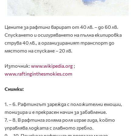
Цените за рафтинг варират от 40 лв. – до 60 лв.
Спускането и осигуряването на пълна екипировка
струва 40 лв., а организираният транспорт до
мястото на спускане – 20 лв.
Източник:
www.wikipedia.org
;
www.raftinginthesmokies.com
Снимки:
1. – 6. Рафтингът зарежда с положителни емоции,
тонизира и е прекрасен начин за забавление.
7. – 8. В рафтинга голяма роля играе гида, който
управлява лодката с главното гребло.
9. – 10. Понякога рафтингът предлага много