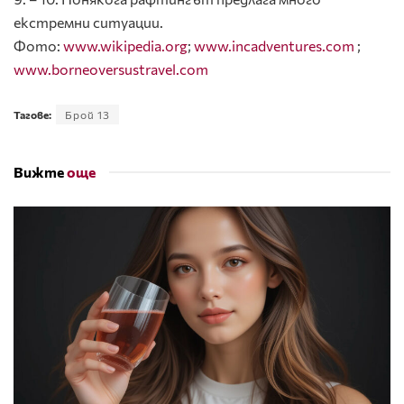
екстремни ситуации.
Фото:
www.wikipedia.org
;
www.incadventures.com
;
www.borneoversustravel.com
Тагове:
Брой 13
Вижте
още