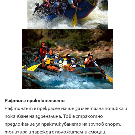
Рафтинг приключението
Рафтингът е прекрасен начин за ментална почивка и
покачване на адреналина. Той е страхотно
предложение за практикуването на групов спорт,
тонизира и зарежда с положителни емоции.