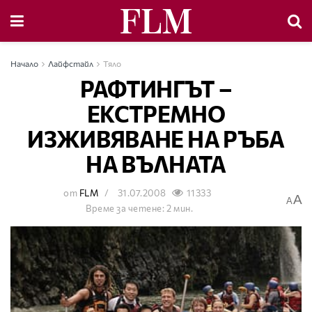
Начало
Лайфстайл
Тяло
РАФТИНГЪТ –
ЕКСТРЕМНО
ИЗЖИВЯВАНЕ НА РЪБА
НА ВЪЛНАТА
от
FLM
31.07.2008
11333
A
A
Време за четене: 2 мин.