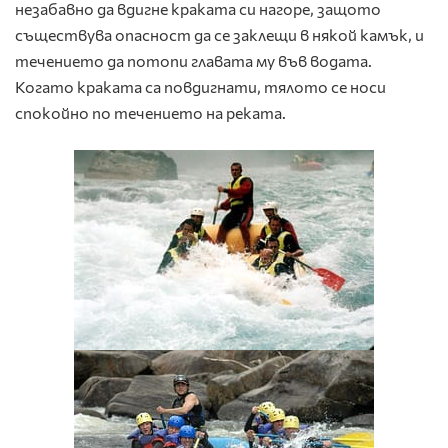
незабавно да вдигне краката си нагоре, защото
съществува опасност да се заклещи в някой камък, и
течението да потопи главата му във водата.
Когато краката са повдигнати, тялото се носи
спокойно по течението на реката.