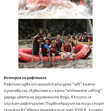
История на рафтинга
Рафтинг идва от английската дума “raft”, която
означава сал. Известен е и като “whitewater rafting”
заради цвета на разпенените води, в които се
спускат рафтърите. Първообразът на този спорт
се ражда в Северна Америка още през XVIII в., когато