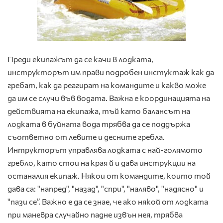
Преди екипажът да се качи в лодката,
инструкторът им прави подробен инстуктаж как да
гребат, как да реагират на командите и какво може
да им се случи във водата. Важна е координацията на
действията на екипажа, тъй като балансът на
лодката в буйната вода трябва да се поддържа
съответно от левите и десните гребла.
Интрукторът управлява лодката с най-голямото
гребло, като стои на края й и дава инструкции на
останалия екипаж. Някои от командите, които той
дава са: "напред", "назад", "спри", "наляво", "надясно" и
"пази се”. Важно е да се знае, че ако някой от лодката
при маневра случайно падне извън нея, трябва