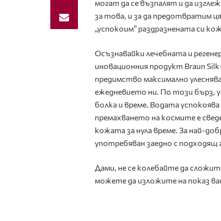
могат да се възпалят и да изгле
за това, и за да предотвратим ц
„успокоим” раздразнената си кож
Осъзнавайки лечебната и регенер
иновационния продукт Braun Silk-
предимство максимално улеснява
ежедневието ни. По този бърз, у
болка и време. Водата успокояв
премахването на космите е свед
кожата за нула време. За най-д
употребяван заедно с подходящ ге
Дами, не се колебайте да сложи
можете да изложите на показ ваш