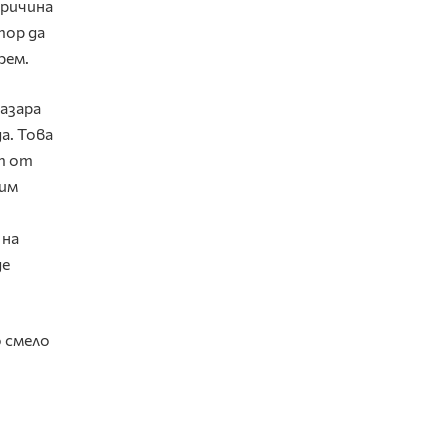
причина
тор да
рем.
пазара
а. Това
т от
тим
 на
де
 смело