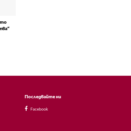
ото
тва“
Последвайте ни
Facebook