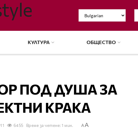
КУЛТУРА
ОБЩЕСТВО
ОР ПОД ДУША ЗА
ЕКТНИ КРАКА
A
011
6455
Време за четене: 1 мин.
A