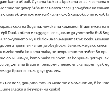
ждат като обрив. Сухата кожа на краката е най-честата 
ялостното зачервяване се налага след използване на епила
а с хладък душ или нанасяйки лек слой хидрокортизонов к
ираща сила на водата, немската компания Braun пусна на 
épil Dual, който е създаден специално за употреба във вод
 използването му и включва епилацията във всеки момен
добен и приятен начин за обезкосмяване може да си спес
а и омекотява кожата така, че неприятното чувство при
ено до минимум, като така се постига копринен завършек
обри резултати Braun е препоръчително епилаторът да бъ
ла за бръснене или друг душ гел.
те къса пола, защото точно лятото е моментът, в който
ите гладки и безупречни крака!