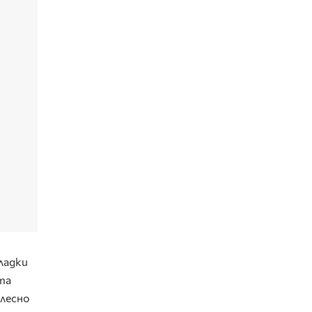
ладки
та
 лесно