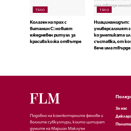
ТЯЛО
ТЯЛО
Колаген на прах с
Ниацинамидът:
витамин C: новият
универсалният г
ежедневен ритуал за
козметиката ил
красива кожа отвътре
съставка, от к
вече има твърде
Полезн
За нас
Подобно на компютърните фенове и
Деклар
волните субкултури, които цитират
Полити
думите на Маршал Маклуън