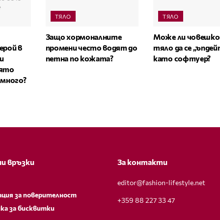
ТЯЛО
ТЯЛО
Защо хормоналните
Може ли човешк
ерой в
промени често водят до
тяло да се „ъпдей
и
петна по кожата?
като софтуер?
оято
 много?
и връзки
За контакти
editor@fashion-lifestyle.net
ация за поверителност
+359 88 227 33 47
ка за бисквитки