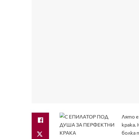
Лято е
крака.
болка п