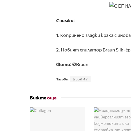
Снимки:
1. Копринено гладки крака с инова
2. Новият епилатор Braun Silk-ép
Фото:
©
Braun
Тагове:
Брой 47
Вижте
още