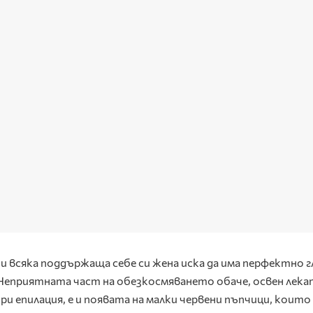
 и всяка поддържаща себе си жена иска да има перфектно г
 Неприятната част на обезкосмяването обаче, освен лека
ри епилация, е и появата на малки червени пъпчици, които