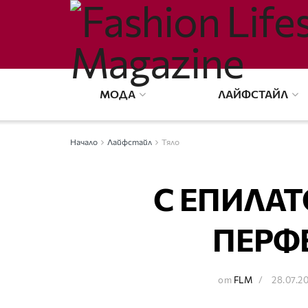
МОДА
ЛАЙФСТАЙЛ
Начало
Лайфстайл
Тяло
С ЕПИЛАТ
ПЕРФ
от
FLM
28.07.2