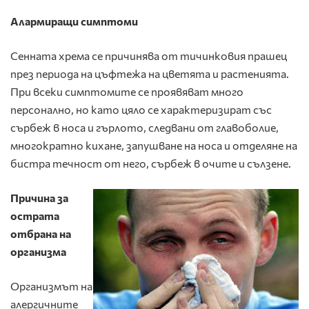
Алармиращи
симптоми
Сенната хрема се причинява от тичинковия прашец
през периода на цъфтежа на цветята и растенията.
При всеки симптомите се проявяват много
персонално, но като цяло се характеризират със
сърбеж в носа и гърлото, следвани от главоболие,
многократно кихане, запушване на носа и отделяне на
бистра течност от него, сърбеж в очите и сълзене.
Причина за
острата
отбрана на
организма
Организмът на
алергичните