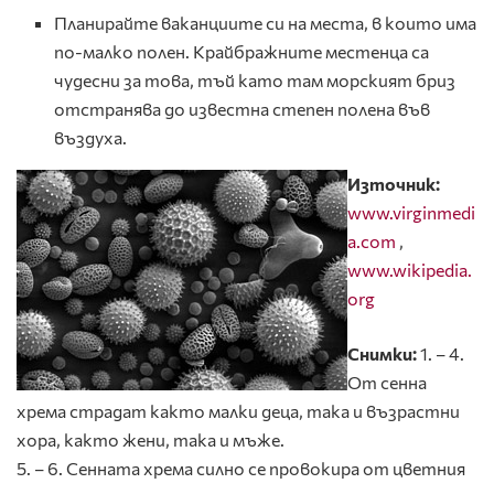
Планирайте ваканциите си на места, в които има
по-малко полен. Крайбражните местенца са
чудесни за това, тъй като там морският бриз
отстранява до известна степен полена във
въздуха.
Източник:
www.virginmedi
a.com
,
www.wikipedia.
org
Снимки:
1. – 4.
От сенна
хрема страдат както малки деца, така и възрастни
хора, както жени, така и мъже.
5. – 6. Сенната хрема силно се провокира от цветния