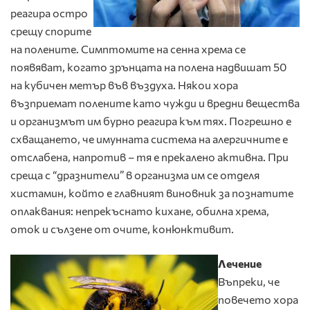
реагира остро
срещу спорите
на полените. Симптомите на сенна хрема се
появяват, когато зрънцата на полена надвишат 50
на кубичен метър във въздуха. Някои хора
възприемат полените като чужди и вредни вещества
и организмът им бурно реагира към тях. Погрешно е
схващането, че имунната система на алергичните е
отслабена, напротив – тя е прекалено активна. При
среща с “дразнители” в организма им се отделя
хистамин, който е главният виновник за познатите
оплаквания: непрекъснато кихане, обилна хрема,
оток и сълзене от очите, конюнктивит.
Лечение
Въпреки, че
повечето хора