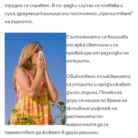
трудно се справят. В по-редки случаи се появява и
суха, дразнеща кашлица или постоянно „прочистване”
на гърлото.
Състоянието се влошава
от ярка светлина и се
провокира от разходки на
открито.
Обикновено оплакванията
са упорити и продължават
дълги години. Понякога
дори се налага по време на
активния цъфтеж на
растенията по-
алергичните да се
преместват да живеят в други региони.