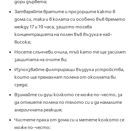
дори дървета;
Затваряйте вратите и прозорците както в
дома си, така и в колата си особено във времето
между 17 и 19 часа, защото тогава
концентрацията на полен във възуха е най-
висока;
Носете слънчеви очила, тъй като те ще засилят
защитата на очите ви;
Използвайте филтриращи въздуха устройства,
които ще премахнат полена от околната ви
среда;
Взимайте си душ колкото се може по-често, за
да отмиете полена по тялото си и да намалите
алергичната реакция;
Чистете праха от дома си и метете колкото се
може по-често;