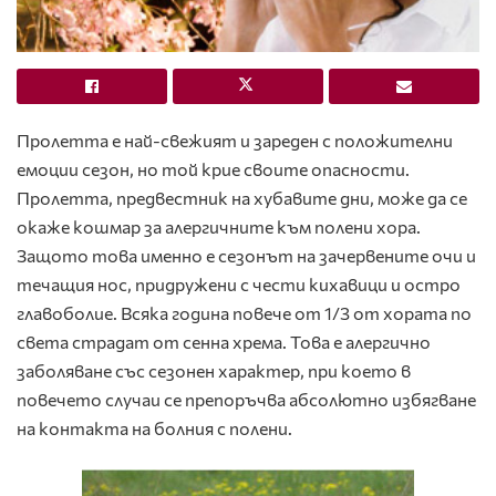
Пролетта е най-свежият и зареден с положителни
емоции сезон, но той крие своите опасности.
Пролетта, предвестник на хубавите дни, може да се
окаже кошмар за алергичните към полени хора.
Защото това именно е сезонът на зачервените очи и
течащия нос, придружени с чести кихавици и остро
главоболие. Всяка година повече от 1/3 от хората по
света страдат от сенна хрема. Това е алергично
заболяване със сезонен характер, при което в
повечето случаи се препоръчва абсолютно избягване
на контакта на болния с полени.