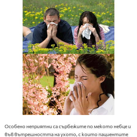
Особено неприятни са сърбежите по мекото небце и
във вътрешността на ухото, с които пациентите