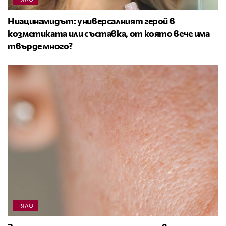
Ниацинамидът: универсалният герой в
козметиката или съставка, от която вече има
твърде много?
ТЯЛО