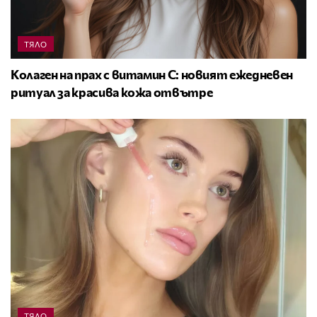
ТЯЛО
Колаген на прах с витамин C: новият ежедневен
ритуал за красива кожа отвътре
ТЯЛО