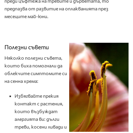
преди цъфтежа на тревите и дърветата, то
предпазва от развитие на оплакванията през
месеците май-юни.
Полезни съвети
Няколко полезни съвета,
които биха помогнали да
облекчите симптомите си
на сенна хрема:
Избягвайте прекия
контакт с растения,
които възбуждат
алергията ви: дълги
треви, косени ливади и