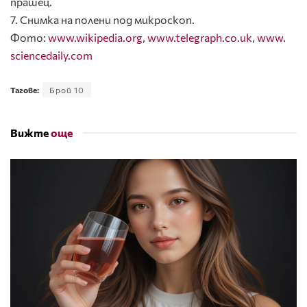
прашец.
7. Снимка на полени под микроскоп.
Фото:
www.wikipedia.org
,
www.telegraph.co.uk
,
www.
sciencedaily.com
Тагове:
Брой 10
Вижте
още