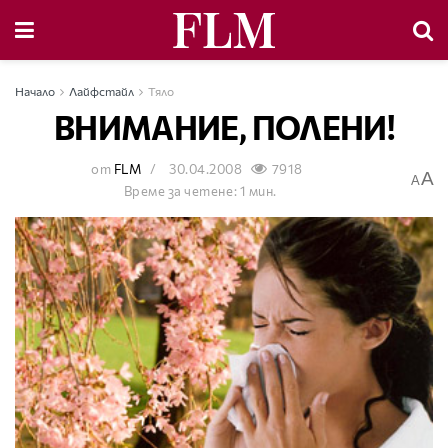
Начало
Лайфстайл
Тяло
ВНИМАНИЕ, ПОЛЕНИ!
от
FLM
30.04.2008
7918
A
A
Време за четене: 1 мин.