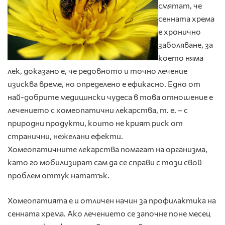
смятат, че
сенната хрема
е хронично
заболяване, за
което няма
лек, доказано е, че редовното и точно лечение
изисква време, но определено е ефикасно. Едно от
най-добрите медицински чудеса в това отношение е
лечението с хомеопатични лекарства, т. е. – с
природни продукти, които не крият риск от
странични, нежелани ефекти.
Хомеопатичните лекарства помагат на организма,
като го мобилизират сам да се справи с този свой
проблем оттук нататък.
Хомеопатията е и отличен начин за профилактика на
сенната хрема. Ако лечението се започне поне месец