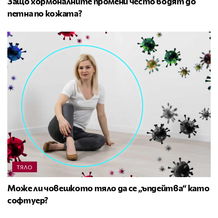
Защо хормоналните промени често водят до
петна по кожата?
ТЯЛО
Може ли човешкото тяло да се „ъпдейтва“ като
софтуер?