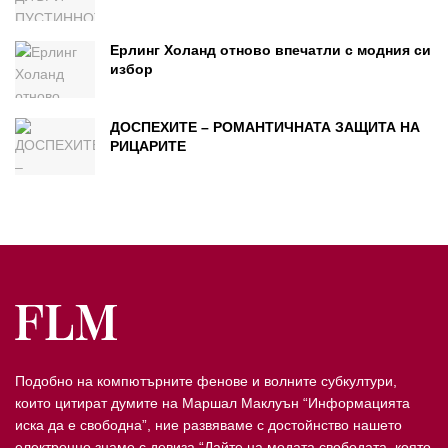
Ерлинг Холанд отново впечатли с модния си
избор
ДОСПЕХИТЕ – РОМАНТИЧНАТА ЗАЩИТА НА
РИЦАРИТЕ
Подобно на компютърните фенове и волните субкултури,
които цитират думите на Маршал Маклуън “Информацията
иска да е свободна”, ние развяваме с достойнство нашето
електронно знаме с девиза “Дайте на модата свободата, която