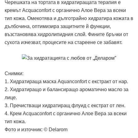
Черешката на тортата в хидратиращата терапия е
кремът Acquaconfort с органично Алое Вера за всеки
тип кожа. Омекотява и дълготрайно хидратира кожата в
дълбочина, оптимизира защитните й функции,
възстановява хидролипидния слой. Фините бръчки от
сухота изчезват, процесите на стареене се забавят.
Снимки:
1. Хидратираща маска Aquanconfort с екстракт от нар.
2. Хидратиращо и балансиращо ароматично масло за
лице.
3. Пречистващи хидратиращ флуид с екстрат от лен.
4. Крем Acquaconfort с органично Алое Вера за всеки
тип кожа.
Фото и източник: © Delarom