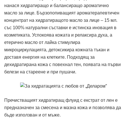
нанася хидратиращо и балансиращо ароматично
масло за лице. Бързопопиващият ароматерапевтичен
концентрат на хидратиращото масло за лице – 15 мл.
със 100% натурални съставки е истинска иновация в
козметиката. Успокоява кожата и релаксира духа, а
етерично масло от лайка стимулира
микроциркулацията, детоксикира кожната тъкан и
доставя енергия на клетките. Подходящ за
дехидратирана кожа с повехнал тен, появата на първи
белези на стареене и при пушачи.
Пречистващият хидратиращ флуид с екстрат от лен е
предназначен за смесена и мазна кожа и позволява да
бъде използван и от мъже.