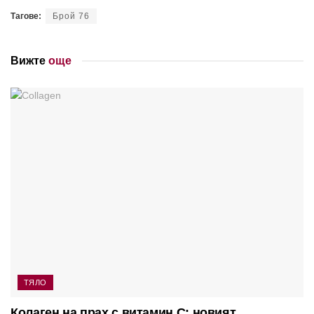
Тагове:
Брой 76
Вижте
още
ТЯЛО
Колаген на прах с витамин C: новият