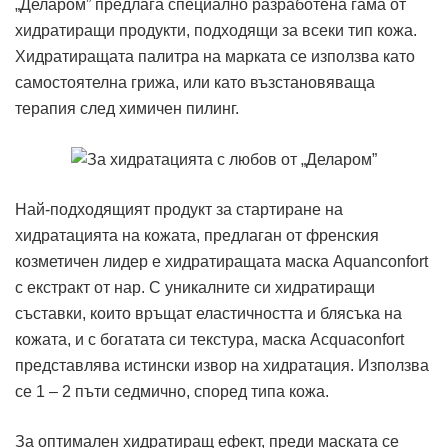
„Деларом” предлага специално разработена гама от
хидратиращи продукти, подходящи за всеки тип кожа.
Хидратиращата палитра на марката се използва като
самостоятелна грижа, или като възстановяваща
терапия след химичен пилинг.
Най-подходящият продукт за стартиране на
хидратацията на кожата, предлаган от френския
козметичен лидер е хидратиращата маска Aquanconfort
с екстракт от нар. С уникалните си хидратиращи
съставки, които връщат еластичността и блясъка на
кожата, и с богатата си текстура, маска Acquaconfort
представлява истински извор на хидратация. Използва
се 1 – 2 пъти седмично, според типа кожа.
За оптимален хидратиращ ефект, преди маската се