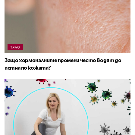
ТЯЛО
Защо хормоналните промени често водят до
петна по кожата?