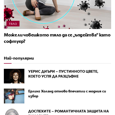
ТЯЛО
Може ли човешкото тяло да се „ъпдейтва“ като
софтуер?
Най-популярни
УЕРИС ДИЪРИ – ПУСТИННОТО ЦВЕТЕ,
КОЕТО УСПЯ ДА РАЗЦЪФНЕ
Ерлинг Холанд отново впечатли с модния си
избор
ДОСПЕХИТЕ – РОМАНТИЧНАТА ЗАЩИТА НА