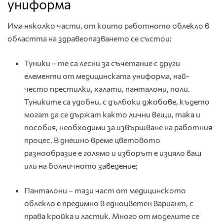
униформа
Има няколко части, от които работното облекло в
областта на здравеопазването се състои:
Туники – те са лесни за съчетание с други
елементи от медицинската униформа, най-
често престилки, халати, панталони, поли.
Туниките са удобни, с дълбоки джобове, където
могат да се държат както лични вещи, така и
пособия, необходими за извършване на работния
процес. В днешно време цветовото
разнообразие е голямо и изборът е изцяло ваш
или на болничното заведение;
Панталони – тази част от медицинското
облекло е предимно в едноцветен вариант, с
права кройка и ластик. Много от моделите се