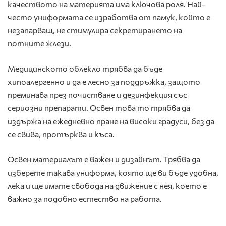
качеството на материята има ключова роля. Най-
често униформата се изработва от памук, който е
незапарващ, не стимулира секретирането на
потните жлези.
Медицинското облекло трябва да бъде
хипоалергенно и да е лесно за поддръжка, защото
преминава през почистване и дезинфекция със
сериозни препарати. Освен това то трябва да
издържа на ежедневно пране на високи градуси, без да
се свива, протърква и къса.
Освен материалът е важен и дизайнът. Трябва да
изберете такава униформа, която ще ви бъде удобна,
лека и ще имате свобода на движение с нея, което е
важно за подобно естество на работа.