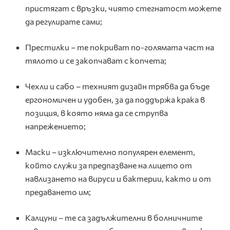
пристягат с връзки, чиято стегнатост можете
да регулирате сами;
Престилки – те покриват по-голямата част на
тялото и се закопчават с копчета;
Чехли и сабо – техният дизайн трябва да бъде
ергономичен и удобен, за да поддържа крака в
позиция, в която няма да се струпва
напрежението;
Маски – изключително популярен елемент,
който служи за предпазване на лицето от
навлизането на вируси и бактерии, както и от
предаването им;
Калцуни – те са задължителни в болничните