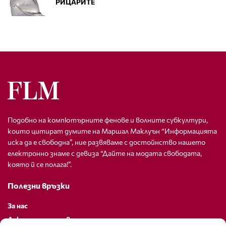
РИЦАРИТЕ
Подобно на компютърните фенове и волните субкултури,
които цитират думите на Маршал Маклуън “Информацията
иска да е свободна”, ние развяваме с достойнство нашето
електронно знаме с девиза “Дайте на модата свободата,
която й се полага!”.
Полезни връзки
За нас
Декларация за поверителност