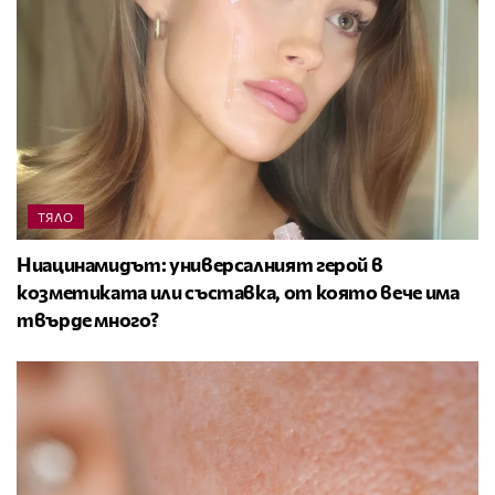
ТЯЛО
Ниацинамидът: универсалният герой в
козметиката или съставка, от която вече има
твърде много?