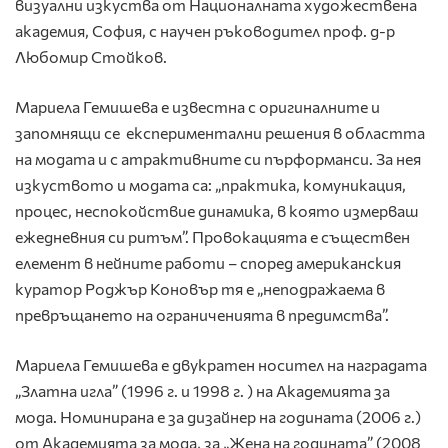
визуални изкуства от Националната художествена
академия, София, с научен ръководител проф. д-р
Любомир Стойков.
Мариела Гемишева е известна с оригиналните и
запомнящи се експериментални решения в областта
на модата и с атрактивните си пърформанси. За нея
изкуството и модата са: „практика, комуникация,
процес, неспокойствие динамика, в която измерваш
ежедневния си ритъм”. Провокацията е съществен
елемент в нейните работи – според американския
куратор Роджър Коновър тя е „неподражаема в
превръщането на ограниченията в предимства”.
Мариела Гемишева е двукратен носител на наградата
„Златна игла” (1996 г. и 1998 г. ) на Академията за
мода. Номинирана е за дизайнер на годината (2006 г.)
от Академията за мода, за „Жена на годината” (2008