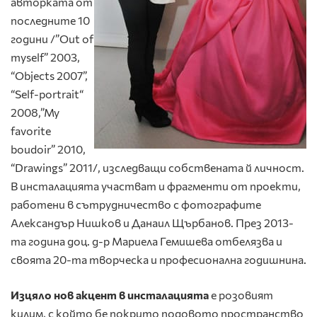
авторката от
последните 10
години /”Out of
myself” 2003,
“Objects 2007”,
“Self-portrait“
2008,”My
favorite
boudoir” 2010,
“Drawings” 2011/, изследващи собствената й личност.
В инсталацията участват и фрагменти от проекти,
работени в сътрудничество с фотографите
Александър Нишков и Данаил Щърбанов. През 2013-
та година доц. д-р Мариела Гемишева отбелязва и
своята 20-та творческа и професионална годишнина.
Изцяло нов акцент в инсталацията
е
розовият
килим, с който бе покрито подовото пространство