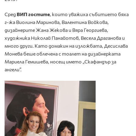
Сред
ВИП гостите
, които уважиха събитието бяха
г-жа Виолина Маринова, Валентина Войкова,
дизайнерите Жана Жекова и Вяра Георгиева,
художника Николай Панайотов, Весела Драганова и
много други. Като домакин на изложбата, Десислава
Монева беше облечена с тоалет на дизайнерката
Мариела Гемишева, носещ името „Скафандър за
ангели”.