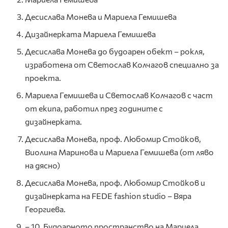
Десислава Монева и Мариела Гемишева
Дизайнерката Мариела Гемишева
Десислава Монева до будоарен обект – рокля,
изработена от Светослав Колчагов специално за
проекта.
Мариела Гемишева и Светослав Колчагов с част
от екипа, работил през годините с
дизайнерката.
Десислава Монева, проф. Любомир Стойков,
Виолина Маринова и Мариела Гемишева (от ляво
на дясно)
Десислава Монева, проф. Любомир Стойков и
дизайнерката на FEDE fashion studio – Вяра
Георгиева.
– 10. Будоарното пространство на Мариела