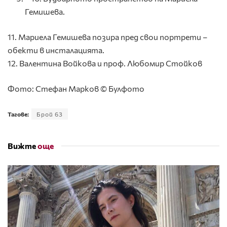
Гемишева.
11. Мариела Гемишева позира пред свои портрети –
обекти в инсталацията.
12. Валентина Войкова и проф. Любомир Стойков
Фото: Стефан Марков © Булфото
Тагове:
Брой 63
Вижте
още