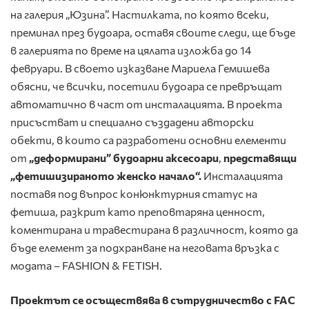
на галерия „Юзина”. Настилката, по която всеки,
преминал през будоара, оставя своите следи, ще бъде
в галерията по време на цялата изложба до 14
февруари. В своето изказване Мариела Гемишева
обясни, че всички, посетили будоара се превръщат
автоматично в част от инсталацията. В проекта
присъстват и специално създадени авторски
обекти, в които са разработени основни елементи
от
„деформирани” будоарни аксесоари
,
представящи
„фетишизираното женско начало“.
Инсталацията
поставя под въпрос конюнктурния статус на
фетиша, разкрит като преповтаряна ценност,
коментирана и травестирана в различност, която да
бъде елемент за подхранване на неговата връзка с
модата – FASHION & FETISH.
Проектът се осъществява в сътрудничество с
FAC