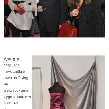
Доц. д-р
Мариела
Гемишева е
член на Съюз
на
българските
художници от
1995, на