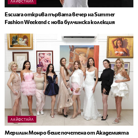
ЛАЙФСТАЙЛ
Escuara открива първата вечер на Summer
Fashion Weekend с нова булчинска колекция
ЛАЙФСТАЙЛ
Мерилин Монро беше почетена от Академията