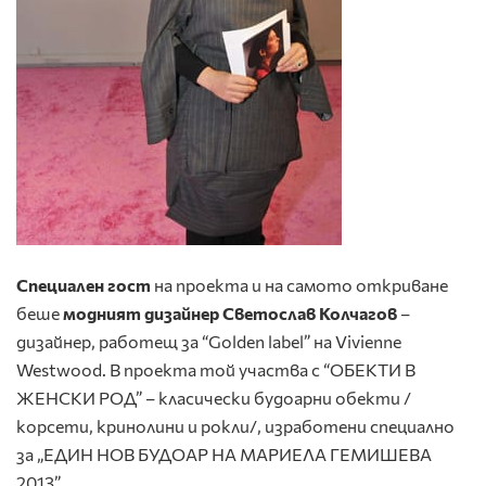
Специален гост
на проекта и на самото откриване
беше
модният дизайнер Светослав Колчагов
–
дизайнер, работещ за “Golden label” на Vivienne
Westwood. В проекта той участва с “ОБЕКТИ В
ЖЕНСКИ РОД” – класически будоарни обекти /
корсети, кринолини и рокли/, изработени специално
за „ЕДИН НОВ БУДОАР НА МАРИЕЛА ГЕМИШЕВА
2013”.