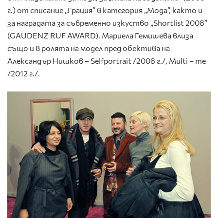
г.) от списание „Грация” в категория „Мода”, както и
за наградата за съвременно изкуство „Shortlist 2008”
(GAUDENZ RUF AWARD). Мариела Гемишева влиза
също и в ролята на модел пред обектива на
Александър Нишков – Selfportrait /2008 г./, Multi – me
/2012 г./.