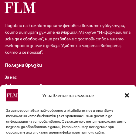
Подобно на компютърните фенове и волните субкултури,
които цитират думите на Маршал Маклуън “Информацията
иска да е свободна”, ние развяваме с достойнство нашето
електронно знаме с девиза “Дайте на модата свободата,
която й се полага!”.
Полезни връзки
За нас
Декларация за поверителност
Политика за бисквитки
Управление на съгласие
За контакти
За да предоставим най-доброто изживяване, ние използваме
технологии като бисквитки за съхраняване и/или достъп до
editor@fashion-lifestyle.net
информация за устройството. Съгласието с тези технологии ще ни
позволи да обработваме данни, като например поведение при
+359 88 227 33 47
сърфиране или уникални идентификатори на този сайт.