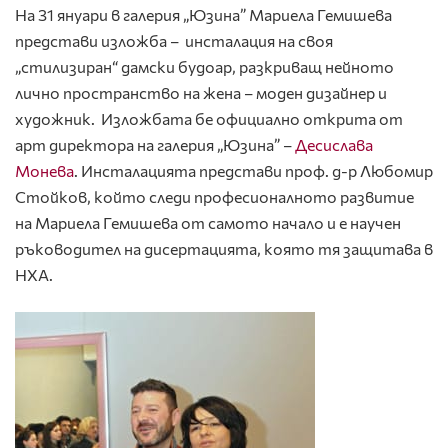
На 31 януари в галерия „Юзина” Мариела Гемишева
представи изложба – инсталация на своя
„стилизиран“ дамски будоар, разкриващ нейното
лично пространство на жена – моден дизайнер и
художник. Изложбата бе официално открита от
арт директора на галерия „Юзина” –
Десислава
Монева
. Инсталацията представи проф. д-р Любомир
Стойков, който следи професионалното развитие
на Мариела Гемишева от самото начало и е научен
ръководител на дисертацията, която тя защитава в
НХА.