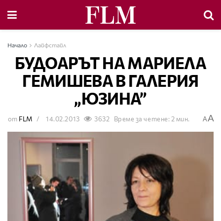
Начало
Лайфстайл
БУДОАРЪТ НА МАРИЕЛА
ГЕМИШЕВА В ГАЛЕРИЯ
„ЮЗИНА”
A
от
FLM
14.02.2013
3632
Време за четене: 2 мин.
A