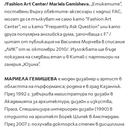
/Fashion Art Center/
Mariela Gemisheva.
„Етикетите”,
поставени върху обектите-аксесоари с надпис FAC,
могат да се тълкуват не само като “Fashion Art
Center“, но и като “Frequently Ask Question“ или като
друга популярна английска дума, започваща с F.“
/
цитат от публикация на Василена Мирчева в списание
„ЛИК” от м. октомври 2010/. Изложбата ще бъде
показана на следващ етап и в Китай с партньори на
галерия „Юзина”.
МАРИЕЛА ГЕМИШЕВА
е моден дизайнер и артист в
областта на пърформанса; родена е в град Казанлък.
През 1992 г. завършва магистратура по дизайн в
Академията за архитектура, дизайн и изкуства,
Прага. Специализира интериорен дизайн (1990) в
студиото на архитект Борек Шипек в Амстердам.
През 2007 г. получава докторска степен в дисциплина