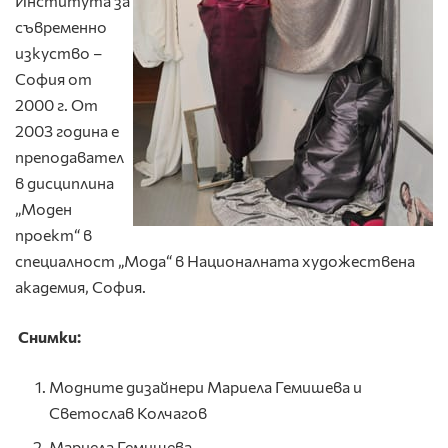
Института за
съвременно
изкуство –
София от
2000 г. От
2003 година e
преподавател
в дисциплина
„Моден
проект“ в
специалност „Мода“ в Националната художествена
академия, София.
Снимки:
Модните дизайнери Мариела Гемишева и
Светослав Колчагов
Мариела Гемишева