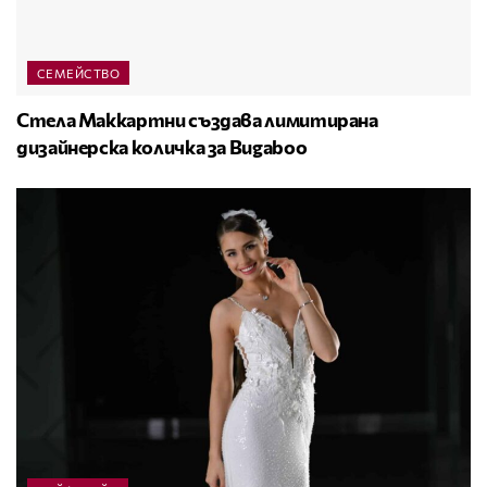
СЕМЕЙСТВО
Стела Маккартни създава лимитирана
дизайнерска количка за Bugaboo