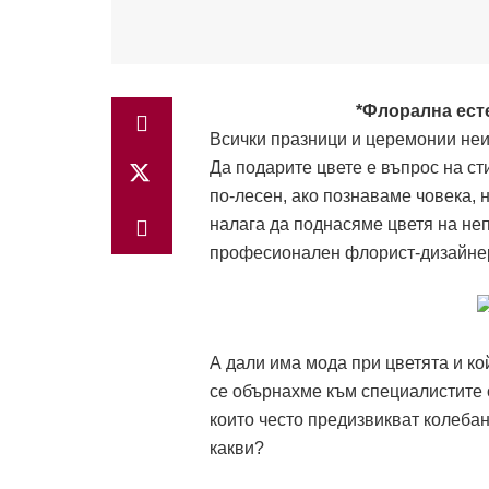
*Флорална ест
Всички празници и церемонии неиз
Да подарите цвете е въпрос на ст
по-лесeн, ако познаваме човека, н
налага да поднасяме цветя на неп
професионален флорист-дизайне
А дали има мода при цветята и к
се обърнахме към специалистите о
които често предизвикват колебан
какви?