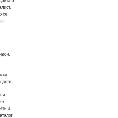
цията и
алист.
о се
ъв
ндон,
рски
 цветя.
ени
же
ети и
каталог