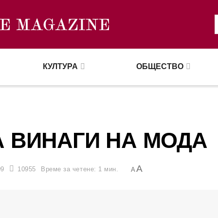
КУЛТУРА
ОБЩЕСТВО
А ВИНАГИ НА МОДА
A
09
10955
Време за четене: 1 мин.
A