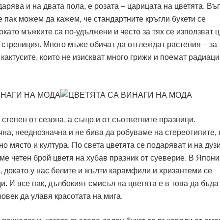
дарява и на двата пола, е розата – царицата на цветята. Въ
е пак можем да кажем, че стандартните кръгли букети се
окато мъжките са по-удължени и често за тях се използват ц
 стрелиция. Много мъже обичат да отглеждат растения – за 
кактусите, които не изискват много грижи и поемат радиаци
 степен от сезона, а също и от съответните празници.
на, нееднозначна и не бива да робуваме на стереотипите, 
о място и култура. По света цветята се подаряват и на дузи
е четен брой цветя на хубав празник от суеверие. В Япони
 докато у нас белите и жълти карамфили и хризантеми се
и. И все пак, дълбокият смисъл на цветята е в това да бъда
човек да улавя красотата на мига.