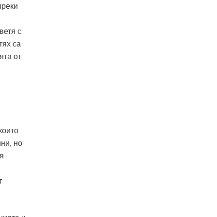
преки
ветя с
тях са
ята от
които
ни, но
я
т