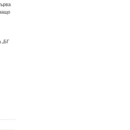
първа
 защо
 „БГ