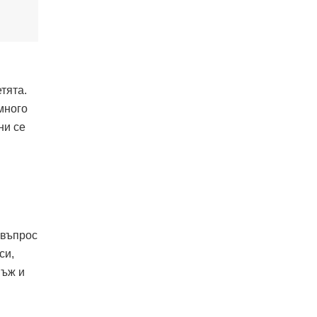
тята.
много
ни се
 въпрос
си,
мъж и