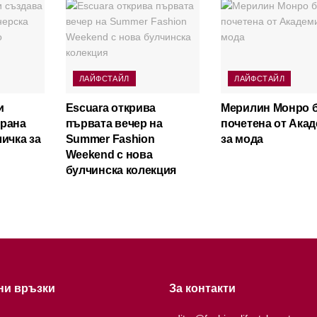
ЛАЙФСТАЙЛ
ЛАЙФСТАЙЛ
и
Escuara открива
Мерилин Монро 
ирана
първата вечер на
почетена от Ака
ичка за
Summer Fashion
за мода
Weekend с нова
булчинска колекция
ни връзки
За контакти