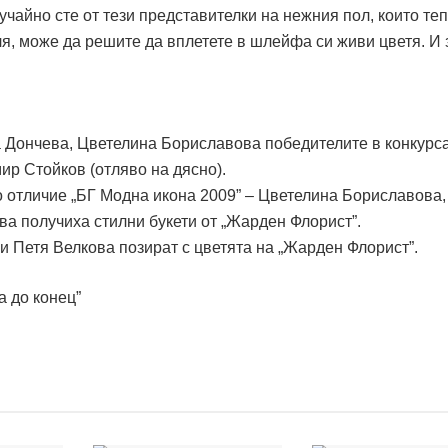
лучайно сте от тези представителки на нежния пол, които те
ля, може да решите да вплетете в шлейфа си живи цветя. И
 Дончева, Цветелина Бориславова победителите в конкурса
ир Стойков (отляво на дясно).
о отличие „БГ Модна икона 2009” – Цветелина Бориславова,
 получиха стилни букети от „Жарден Флорист”.
 и Петя Велкова позират с цветята на „Жарден Флорист”.
а до конец”