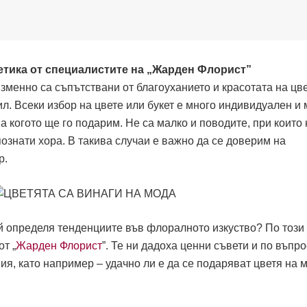
етика от специалистите на „Жарден Флорист”
менно са съпътствани от благоуханието и красотата на цве
ил. Всеки избор на цвете или букет е много индивидуален и 
а когото ще го подарим. Не са малко и поводите, при които 
ознати хора. В такива случаи е важно да се доверим на
р.
ой определя тенденциите във флоралното изкуство? По този
т „
Жарден Флорист
”. Те ни дадоха ценни съвети и по въпро
ия, като например – удачно ли е да се подаряват цветя на 