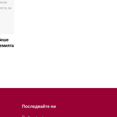
беше
демията
Последвайте ни