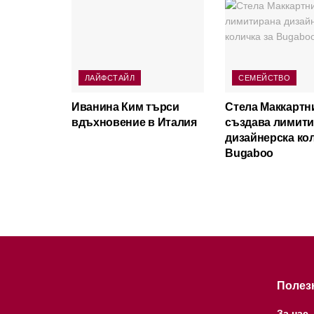
ЛАЙФСТАЙЛ
СЕМЕЙСТВО
Иванина Ким търси
Стела Маккартн
вдъхновение в Италия
създава лимит
дизайнерска кол
Bugaboo
Полез
За нас