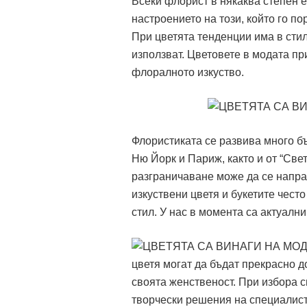
Всеки флорист в някаква степен е
настроението на този, който го п
При цветята тенденции има в стил
използват. Цветовете в модата пр
флоралното изкуство.
Флористиката се развива много бъ
Ню Йорк и Париж, както и от “Све
разграничаване може да се напра
изкуствени цветя и букетите чест
стил. У нас в момента са актуални
цветя могат да бъдат прекрасно д
своята женственост. При избора 
творчески решения на специалисти