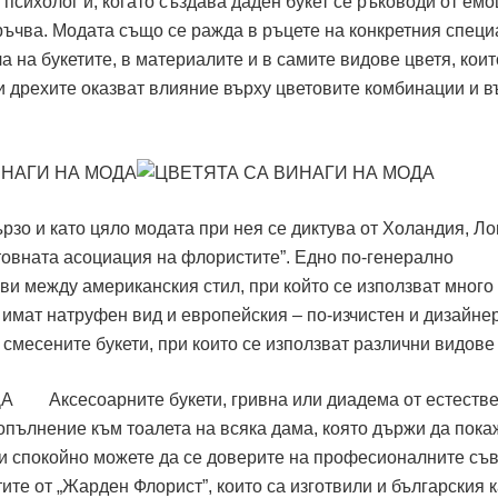
 психолог и, когато създава даден букет се ръководи от емо
оръчва. Модата също се ражда в ръцете на конкретния специ
а на букетите, в материалите и в самите видове цветя, коит
и дрехите оказват влияние върху цветовите комбинации и в
рзо и като цяло модата при нея се диктува от Холандия, Ло
товната асоциация на флористите”. Едно по-генерално
ви между американския стил, при който се използват много
о имат натруфен вид и европейския – по-изчистен и дизайне
 смесените букети, при които се използват различни видове
Аксесоарните букети, гривна или диадема от естеств
опълнение към тоалета на всяка дама, която държи да пока
си спокойно можете да се доверите на професионалните съв
те от „Жарден Флорист”, които са изготвили и българския 