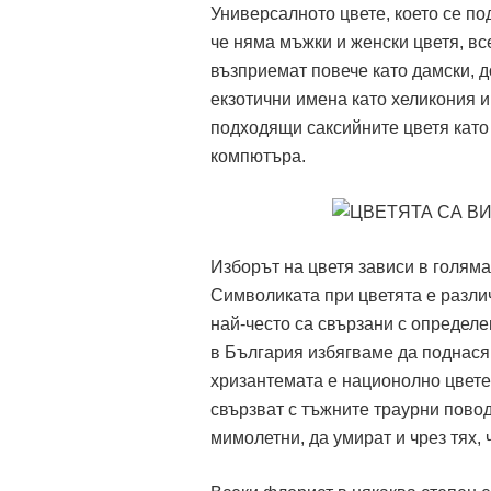
Универсалното цвете, което се по
че няма мъжки и женски цветя, вс
възприемат повече като дамски, д
екзотични имена като хеликония и
подходящи саксийните цветя като 
компютъра.
Изборът на цветя зависи в голяма
Символиката при цветята е различ
най-често са свързани с определен
в България избягваме да поднасям
хризантемата е национолно цвете,
свързват с тъжните траурни повод
мимолетни, да умират и чрез тях, 