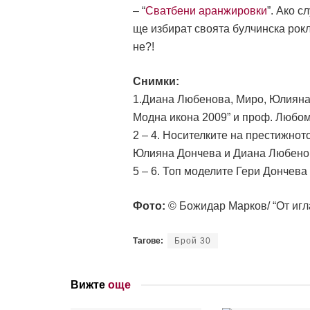
– “
Сватбени аранжировки
”. Ако с
ще избират своята булчинска рок
не?!
Снимки:
1.Диана Любенова, Миро, Юлияна
Модна икона 2009” и проф. Любом
2 – 4. Носителките на престижнот
Юлияна Дончева и Диана Любенова
5 – 6. Топ моделите Гери Дончева
Фото:
© Божидар Марков/ “От игл
Тагове:
Брой 30
Вижте
още