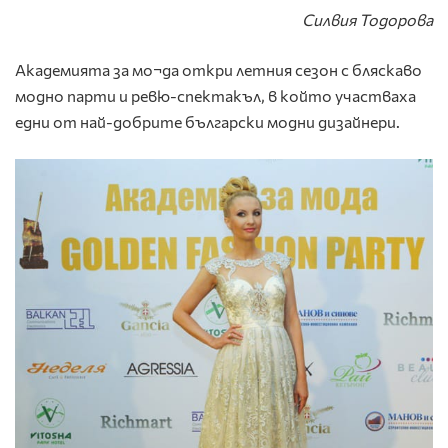
Силвия Тодорова
Академията за мо¬да откри летния сезон с бляскаво
модно парти и ревю-спектакъл, в който участваха
едни от най-добрите български модни дизайнери.