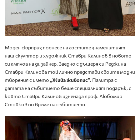
Моден сюрприз поднесе на гостите знаменитият
наш скулптор и художник Ставри Калинов в новото
си амплоа на дизайнер. Заедно с дъщеря си Реджина
Ставри Калинова той лично представи своите модни
творения с името
„Жива живопис”
. Палитра с
датата на събитието беше специалният подарък, с
който Ставри Калинов изненада проф. Любомир
Стойков по време на събитието.