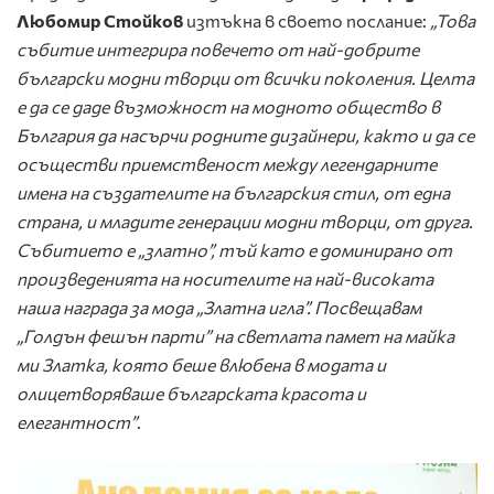
Любомир Стойков
изтъкна в своето послание:
„Това
събитие интегрира повечето от най-добрите
български модни творци от всички поколения. Целта
е да се даде възможност на модното общество в
България да насърчи родните дизайнери, както и да се
осъществи приемственост между легендарните
имена на създателите на българския стил, от една
страна, и младите генерации модни творци, от друга.
Събитието е „златно”, тъй като е доминирано от
произведенията на носителите на най-високата
наша награда за мода „Златна игла”. Посвещавам
„Голдън фешън парти” на светлата памет на майка
ми Златка, която беше влюбена в модата и
олицетворяваше българската красота и
елегантност”
.