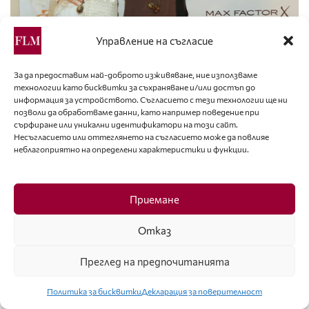
Управление на съгласие
За да предоставим най-доброто изживяване, ние използваме
технологии като бисквитки за съхраняване и/или достъп до
информация за устройството. Съгласието с тези технологии ще ни
позволи да обработваме данни, като например поведение при
сърфиране или уникални идентификатори на този сайт.
Несъгласието или оттеглянето на съгласието може да повлияе
неблагоприятно на определени характеристики и функции.
Приемане
Отказ
Преглед на предпочитанията
Политика за бисквитки
Декларация за поверителност