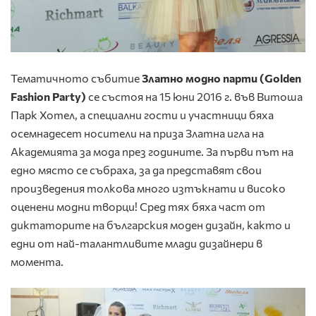
Тематичното събитие
Златно модно парти (Golden
Fashion Party)
се състоя на 15 юни 2016 г. във Витоша
Парк Хотел, а специални гости и участници бяха
осемнадесет носители на приза Златна игла на
Академията за мода през годините. За първи път на
едно място се събраха, за да представят свои
произведения толкова много изтъкнати и високо
оценени модни творци! Сред тях бяха част от
диктаторите на българския моден дизайн, както и
едни от най-талантливите млади дизайнери в
момента.