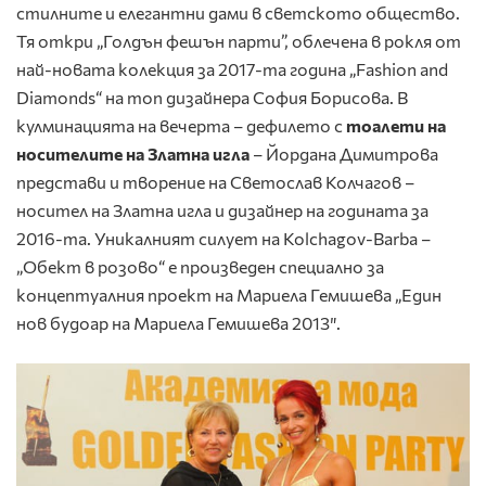
стилните и елегантни дами в светското общество.
Тя откри „Голдън фешън парти”, облечена в рокля от
най-новата колекция за 2017-та година „Fashion and
Diamonds“ на топ дизайнера София Борисова. В
кулминацията на вечерта – дефилето с
тоалети на
носителите на Златна игла
– Йордана Димитрова
представи и творение на Светослав Колчагов –
носител на Златна игла и дизайнер на годината за
2016-та. Уникалният силует на Kolchagov-Barba –
„Обект в розово“ е произведен специално за
концептуалния проект на Мариела Гемишева „Eдин
нов будоар на Мариела Гемишева 2013″.