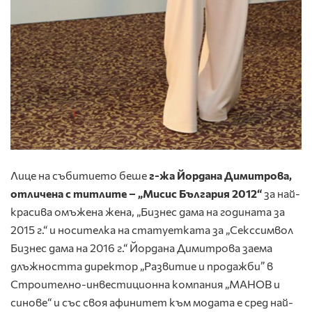
Лице на събитието беше
г-жа Йордана Димитрова,
отличена с титлите – „Мисис България 2012“
за най-
красива омъжена жена, „Бизнес дама на годината за
2015 г.“ и носителка на статуетката за „Секссимвол
Бизнес дама на 2016 г.“ Йордана Димитрова заема
длъжността директор „Развитие и продажби” в
Строително-инвестиционна компания „МАНОВ и
синове“ и със своя афинитет към модата е сред най-