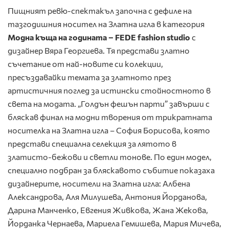
Пищният ревю-спектакъл започна с дефиле на
тазгодишния носител на Златна игла в категория
Модна къща на годината – FEDE fashion studio
с
дизайнер Вяра Георгиева. Тя представи златно
съчетание от най-новите си колекции,
пресъздавайки темата за златното през
артистичния поглед за истински стойностното в
света на модата. „Голдън фешън парти” завърши с
бляскав финал на модни творения от трикратната
носителка на Златна игла – София Борисова, която
представи специална селекция за лятото в
златисто-бежови и светли тонове. По един модел,
специално подбран за бляскавото събитие показаха
дизайнерите, носители на Златна игла: Албена
Александрова, Аля Милушева, Антония Йорданова,
Дарина Манченко, Евгения Живкова, Жана Жекова,
Йорданка Чернаева, Мариела Гемишева, Мария Мичева,