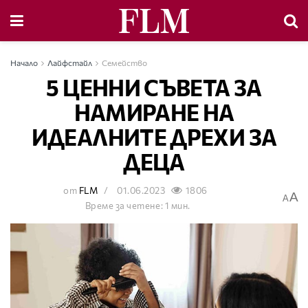
Начало
Лайфстайл
Семейство
5 ЦЕННИ СЪВЕТА ЗА
НАМИРАНЕ НА
ИДЕАЛНИТЕ ДРЕХИ ЗА
ДЕЦА
от
FLM
01.06.2023
1806
A
A
Време за четене: 1 мин.