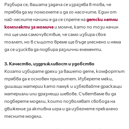
Разбира се, вашата задача се изразява в това, че
трябва да му помогнете и да го насочите. Един от
най-лесните начини е да се спрете на
детски летни
комплекти за момиче
и момче, като по този начин
то ще има самочувствие, че само избира своя
тоалет, но в същото време ще бъде улеснено и няма
да се изисква да подбира различни елементи.
3. Качество, издръжливост и удобство
Когато избирате дрехи за вашето дете, комфортът
трябва да е основен приоритет. Изберете меки,
дишащи материи като памук и избягвайте драскащи
материали или дразнещи шевове. Съветваме ви да
подберете модели, които позволяват свобода на
движение за активна игра и да избегнете прекалено
тесните модели.