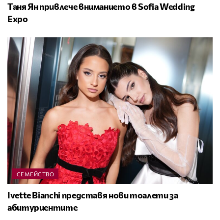
Таня Ян привлече вниманието в Sofia Wedding
Expo
СЕМЕЙСТВО
Ivette Bianchi представя нови тоалети за
абитуриентите