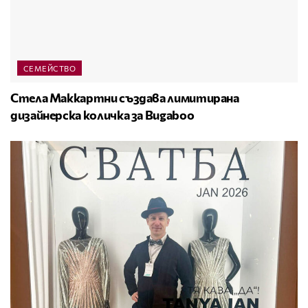
СЕМЕЙСТВО
Стела Маккартни създава лимитирана
дизайнерска количка за Bugaboo