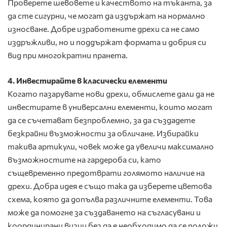
Проверете шевовете и качеството на тъканта, за
да сте сигурни, че могат да издържат на нормално
износване. Добре изработените дрехи са не само
издръжливи, но и поддържат формата и добрия си
вид при многократни пранета.
4. Инвестирайте в класически елементи
Когато пазарувате нови дрехи, обмислете дали да не
инвестирате в универсални елементи, които могат
да се съчетават безпроблемно, за да създадете
безкрайни възможности за обличане. Избирайки
такива артикули, човек може да увеличи максимално
възможностите на гардероба си, като
същевременно предотврати голямото наличие на
дрехи. Добра идея е също така да изберете цветова
схема, която да допълва различните елементи. Това
може да помогне за създаването на съгласувани и
координирани визии без да е необходимо да се положи