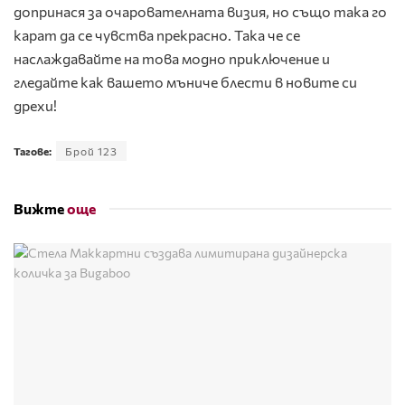
допринася за очарователната визия, но също така го
карат да се чувства прекрасно. Така че се
наслаждавайте на това модно приключение и
гледайте как вашето мъниче блести в новите си
дрехи!
Тагове:
Брой 123
Вижте
още