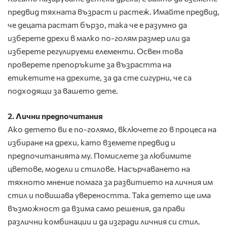
предвид тяхната възраст и растеж. Имайте предвид,
че децата растат бързо, така че е разумно да
изберете дрехи в малко по-голям размер или да
изберете регулируеми елементи. Освен това
проверете препоръките за възрастта на
етикетите на дрехите, за да сте сигурни, че са
подходящи за вашето дете.
2. Лични предпочитания
Ако детето ви е по-голямо, включете го в процеса на
избиране на дрехи, като вземете предвид и
предпочитанията му. Помислете за любимите
цветове, модели и стилове. Насърчаването на
тяхното мнение помага за развитието на личния им
стил и повишава увереността. Така детето ще има
възможност да взима само решения, да прави
различни комбинации и да изгради личния си стил.