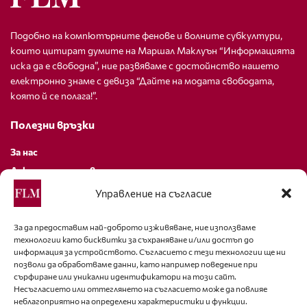
Подобно на компютърните фенове и волните субкултури,
които цитират думите на Маршал Маклуън “Информацията
иска да е свободна”, ние развяваме с достойнство нашето
електронно знаме с девиза “Дайте на модата свободата,
която й се полага!”.
Полезни връзки
За нас
Декларация за поверителност
Политика за бисквитки
Управление на съгласие
За контакти
За да предоставим най-доброто изживяване, ние използваме
технологии като бисквитки за съхраняване и/или достъп до
editor@fashion-lifestyle.net
информация за устройството. Съгласието с тези технологии ще ни
позволи да обработваме данни, като например поведение при
+359 88 227 33 47
сърфиране или уникални идентификатори на този сайт.
Несъгласието или оттеглянето на съгласието може да повлияе
неблагоприятно на определени характеристики и функции.
Последвайте ни