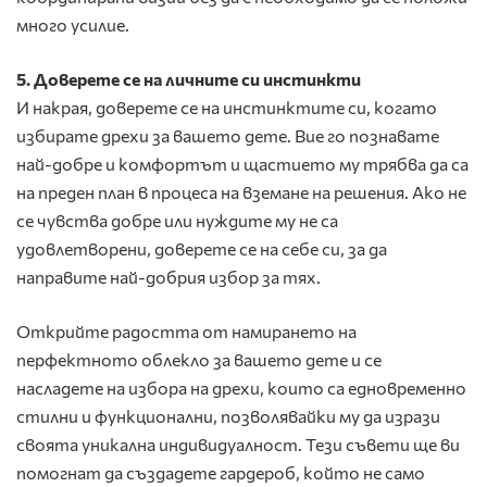
много усилие.
5. Доверете се на личните си инстинкти
И накрая, доверете се на инстинктите си, когато
избирате дрехи за вашето дете. Вие го познавате
най-добре и комфортът и щастието му трябва да са
на преден план в процеса на вземане на решения. Ако не
се чувства добре или нуждите му не са
удовлетворени, доверете се на себе си, за да
направите най-добрия избор за тях.
Открийте радостта от намирането на
перфектното облекло за вашето дете и се
насладете на избора на дрехи, които са едновременно
стилни и функционални, позволявайки му да изрази
своята уникална индивидуалност. Тези съвети ще ви
помогнат да създадете гардероб, който не само