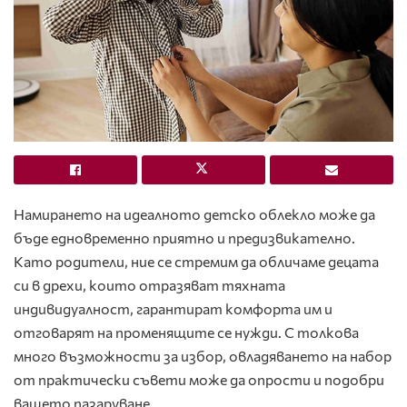
Намирането на идеалното детско облекло може да
бъде едновременно приятно и предизвикателно.
Като родители, ние се стремим да обличаме децата
си в дрехи, които отразяват тяхната
индивидуалност, гарантират комфорта им и
отговарят на променящите се нужди. С толкова
много възможности за избор, овладяването на набор
от практически съвети може да опрости и подобри
вашето пазаруване.