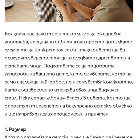
Без значение дали търсите облекло за ежедневна
употреба, специални събития или просто допълвате
елементи за конкретния сезон, тези съвети ще ви
осигурят увереността да изследвате царството на
детската мода. Подгответе се да подобрите
гардероба на вашето дете, като се уверите, че то не
само изглежда най-добре, но и се чувства комфортно,
като същевременно изразява своя индивидуален
стил. Нека се задълбочим в тези 5 съвета, които ще
опростят търсенето на безупречно детско облекло
и ще направят целия процес лесен и приятен.
1. Размер
Когато пазарувате детски дрехи, е важно да вземете