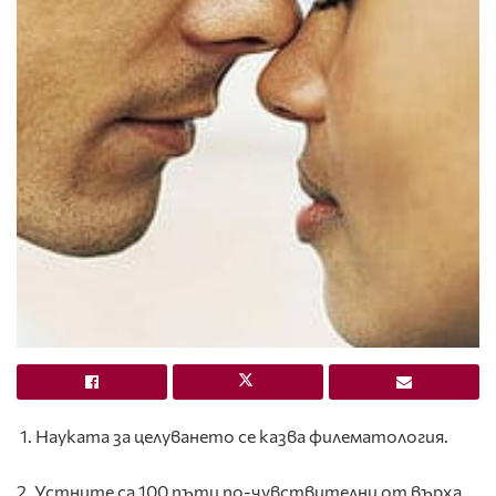
1. Науката за целуването се казва филематология.
2. Устните са 100 пъти по-чувствителни от върха