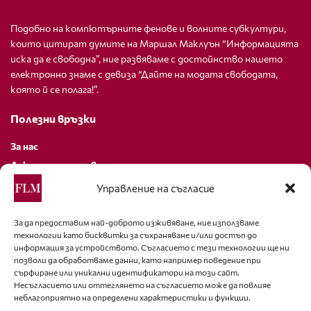
Подобно на компютърните фенове и волните субкултури,
които цитират думите на Маршал Маклуън “Информацията
иска да е свободна”, ние развяваме с достойнство нашето
електронно знаме с девиза “Дайте на модата свободата,
която й се полага!”.
Полезни връзки
За нас
Декларация за поверителност
Политика за бисквитки
Управление на съгласие
За контакти
За да предоставим най-доброто изживяване, ние използваме
технологии като бисквитки за съхраняване и/или достъп до
editor@fashion-lifestyle.net
информация за устройството. Съгласието с тези технологии ще ни
позволи да обработваме данни, като например поведение при
+359 88 227 33 47
сърфиране или уникални идентификатори на този сайт.
Несъгласието или оттеглянето на съгласието може да повлияе
неблагоприятно на определени характеристики и функции.
Последвайте ни