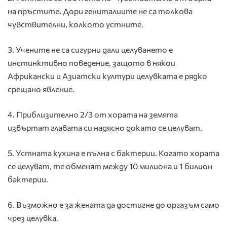
на пръстите. Дори гениталиите не са толкова
чувствителни, колкото устните.
3. Учените не са сигурни дали целуването е
инстинктивно поведение, защото в някои
Африкански и Азиатски култури целувката е рядко
срещано явление.
4. Приблизително 2/3 от хората на земята
извъртат главата си надясно докато се целуват.
5. Устната кухина е пълна с бактерии. Когато хората
се целуват, те обменят между 10 милиона и 1 билион
бактерии.
6. Възможно е за жената да достигне до оргазъм само
чрез целувка.