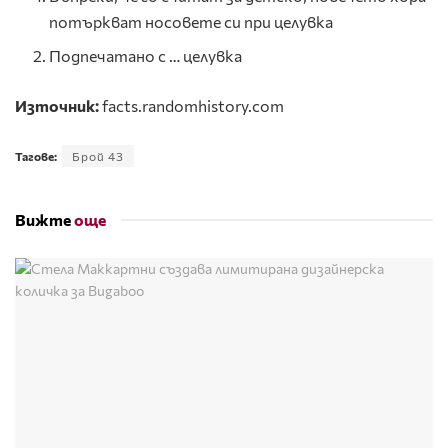
потъркват носовете си при целувка
Подпечатано с … целувка
Източник:
facts.randomhistory.com
Тагове:
Брой 43
Вижте
още