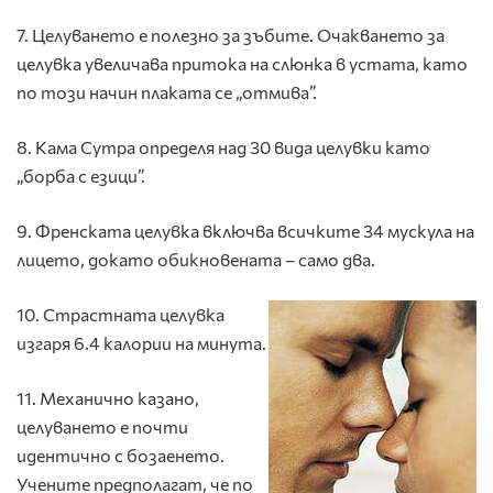
7. Целуването е полезно за зъбите. Очакването за
целувка увеличава притока на слюнка в устата, като
по този начин плаката се „отмива”.
8. Кама Сутра определя над 30 вида целувки като
„борба с езици”.
9. Френската целувка включва всичките 34 мускула на
лицето, докато обикновената – само два.
10. Страстната целувка
изгаря 6.4 калории на минута.
11. Механично казано,
целуването е почти
идентично с бозаенето.
Учените предполагат, че по