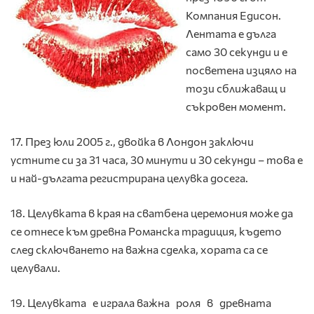
Компания Едисон.
Лентата е дълга
само 30 секунди и е
посветена изцяло на
този сближаващ и
съкровен момент.
17. През юли 2005 г., двойка в Лондон заключи
устните си за 31 часа, 30 минути и 30 секунди – това е
и най-дългата регистрирана целувка досега.
18. Целувката в края на сватбена церемония може да
се отнесе към древна Романска традиция, където
след сключването на важна сделка, хората са се
целували.
19. Целувката е играла важна роля в древната