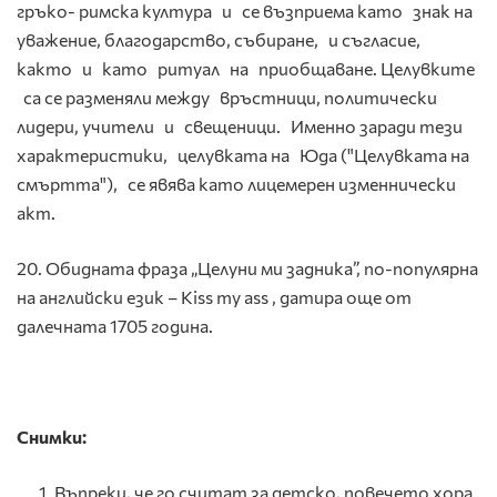
гръко- римска култура и се възприема като знак на
уважение, благодарство, събиране, и съгласие,
както и като ритуал на приобщаване. Целувките
са се разменяли между връстници, политически
лидери, учители и свещеници. Именно заради тези
характеристики, целувката на Юда ("Целувката на
смъртта"), се явява като лицемерен изменнически
акт.
20. Обидната фраза „Целуни ми задника”, по-популярна
на английски език – Kiss my ass , датира още от
далечната 1705 година.
Снимки:
Въпреки, че го считат за детско, повечето хора