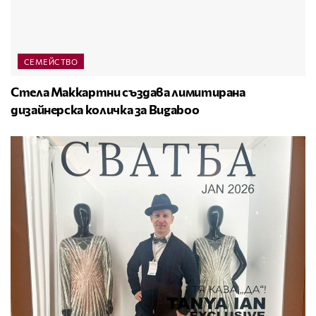
СЕМЕЙСТВО
Стела Маккартни създава лимитирана
дизайнерска количка за Bugaboo