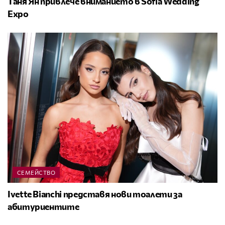
Таня Ян привлече вниманието в Sofia Wedding
Expo
СЕМЕЙСТВО
Ivette Bianchi представя нови тоалети за
абитуриентите