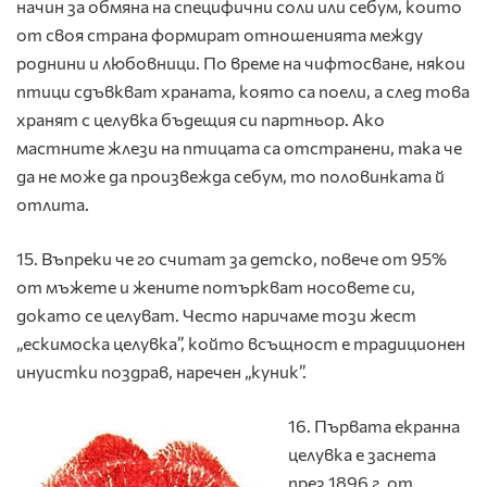
начин за обмяна на специфични соли или себум, които
от своя страна формират отношенията между
роднини и любовници. По време на чифтосване, някои
птици сдъвкват храната, която са поели, а след това
хранят с целувка бъдещия си партньор. Ако
мастните жлези на птицата са отстранени, така че
да не може да произвежда себум, то половинката й
отлита.
15. Въпреки че го считат за детско, повече от 95%
от мъжете и жените потъркват носовете си,
докато се целуват. Често наричаме този жест
„ескимоска целувка”, който всъщност е традиционен
инуистки поздрав, наречен „куник”.
16. Първата екранна
целувка е заснета
през 1896 г. от