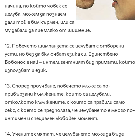
начина, по който човек се
целува, можем да познаем
дали той е бил кърмен, или са
му давали да пие мляко от шишенце.
12. Повечето шимпанзета се целуват с отворени
усти, но без да включват езика си. Единствено
Бобонос е най – интелигентният вид примати, който
използват и език.
13. Според проучване, повечето мъже са по-
привързани към жените, които са целували,
отколкото към жените, с които са правили само
секс, с което се предполага, че целуването е много по-
интимен и специален любовен момент.
14. Учените смятат, че целуването може да бъде