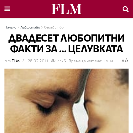
Начало
Лайфстайл
Семейство
ДВАДЕСЕТ ЛЮБОПИТНИ
ФАКТИ ЗА … ЦЕЛУВКАТА
A
от
FLM
28.02.2011
7776
Време за четене: 1 мин.
A