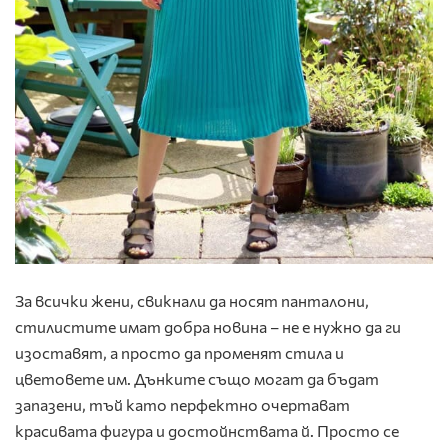
За всички жени, свикнали да носят панталони,
стилистите имат добра новина – не е нужно да ги
изоставят, а просто да променят стила и
цветовете им. Дънките също могат да бъдат
запазени, тъй като перфектно очертават
красивата фигура и достойнствата й. Просто се