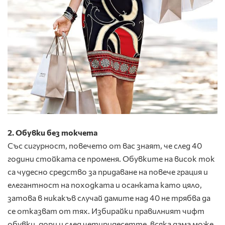
2. Обувки без токчета
Със сигурност, повечето от вас знаят, че след 40
години стойката се променя. Обувките на висок ток
са чудесно средство за придаване на повече грация и
елегантност на походката и осанката като цяло,
затова в никакъв случай дамите над 40 не трябва да
се отказват от тях. Избирайки правилният чифт
обувки, дори и след четиридесетте, всяка дама може