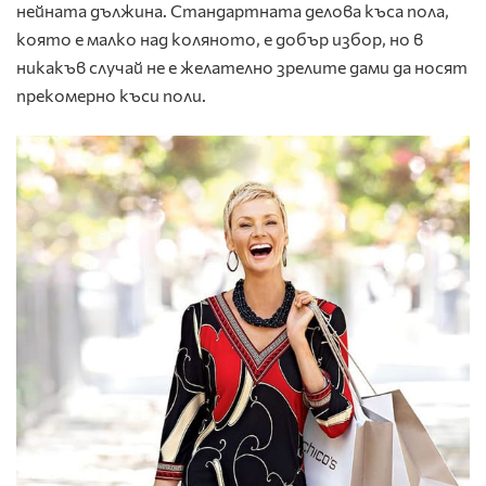
нейната дължина. Стандартната делова къса пола,
която е малко над коляното, е добър избор, но в
никакъв случай не е желателно зрелите дами да носят
прекомерно къси поли.