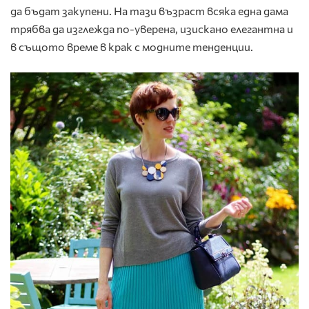
да бъдат закупени. На тази възраст всяка една дама
трябва да изглежда по-уверена, изискано елегантна и
в същото време в крак с модните тенденции.