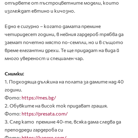
отървете от пъстроцветните модели, които
изглеждат евтино и кичозно.
Едно е сигурно – когато дамата премине
четиридесет години, в нейния гардероб трябва да
заемат почетно място по-семпли, но и в същото
време елегантни дрехи. Те ще придадат на вида й
много увереност и специален чар.
Снимки:
1. Подходяща дължина на полата за дамите над 40
години.
Фото:
https://mes.bg/
2. Обувките на висок ток придават грация.
Фото:
https://presata.com/
3. След като премине 40-те, всяка дама следва да
преподреди гардероба си
Фото:
https://kapere.com/