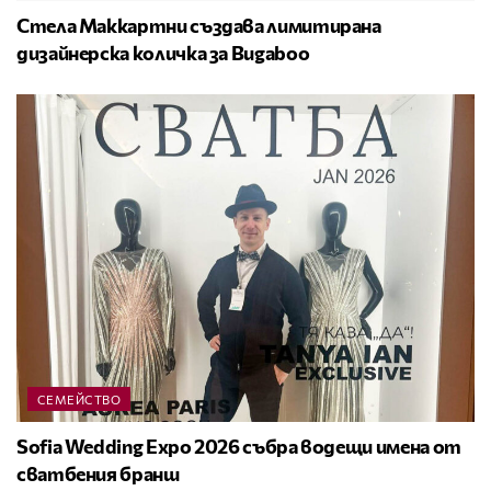
Стела Маккартни създава лимитирана
дизайнерска количка за Bugaboo
СЕМЕЙСТВО
Sofia Wedding Expo 2026 събра водещи имена от
сватбения бранш