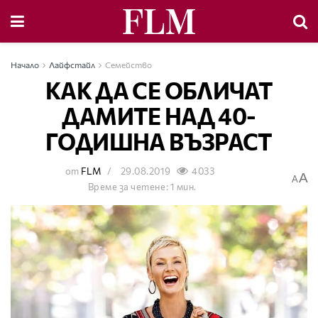
Начало
Лайфстайл
Семейство
КАК ДА СЕ ОБЛИЧАТ
ДАМИТЕ НАД 40-
ГОДИШНА ВЪЗРАСТ
от
FLM
29.08.2019
4033
A
A
Време за четене: 1 мин.