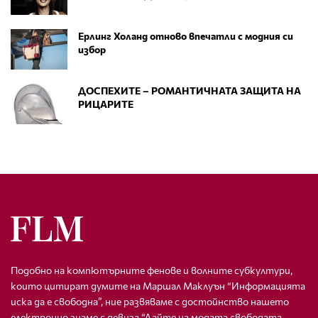
Ерлинг Холанд отново впечатли с модния си
избор
ДОСПЕХИТЕ – РОМАНТИЧНАТА ЗАЩИТА НА
РИЦАРИТЕ
Подобно на компютърните фенове и волните субкултури,
които цитират думите на Маршал Маклуън “Информацията
иска да е свободна”, ние развяваме с достойнство нашето
електронно знаме с девиза “Дайте на модата свободата,