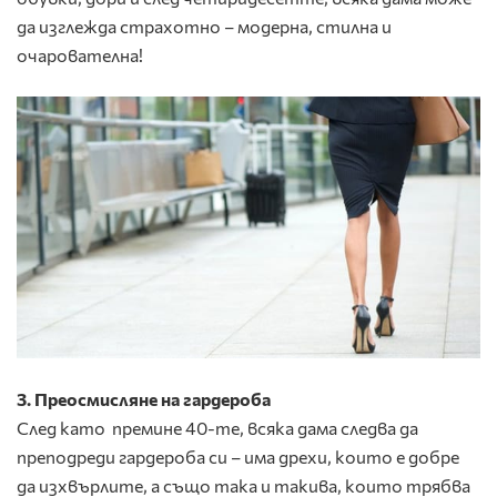
да изглежда страхотно – модерна, стилна и
очарователна!
3. Преосмисляне на гардероба
След като премине 40-те, всяка дама следва да
преподреди гардероба си – има дрехи, които е добре
да изхвърлите, а също така и такива, които трябва