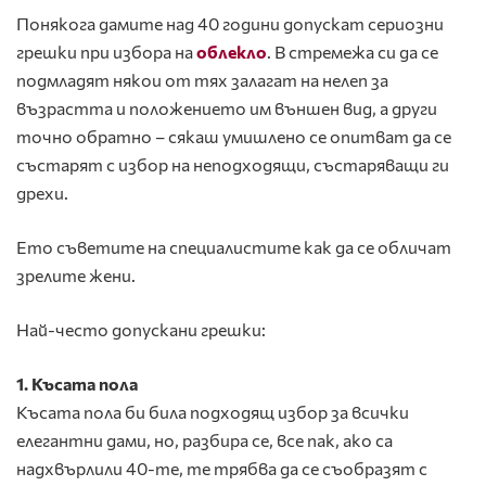
Понякога дамите над 40 години допускат сериозни
грешки при избора на
облекло
. В стремежа си да се
подмладят някои от тях залагат на нелеп за
възрастта и положението им външен вид, а други
точно обратно – сякаш умишлено се опитват да се
състарят с избор на неподходящи, състаряващи ги
дрехи.
Ето съветите на специалистите как да се обличат
зрелите жени.
Най-често допускани грешки:
1. Късата пола
Късата пола би била подходящ избор за всички
елегантни дами, но, разбира се, все пак, ако са
надхвърлили 40-те, те трябва да се съобразят с