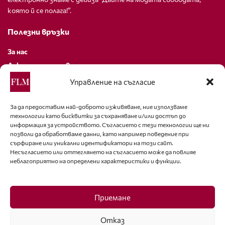
която й се полага!”.
Полезни връзки
За нас
Декларация за поверителност
Политика за бисквитки
Управление на съгласие
За контакти
За да предоставим най-доброто изживяване, ние използваме
технологии като бисквитки за съхраняване и/или достъп до
editor@fashion-lifestyle.net
информация за устройството. Съгласието с тези технологии ще ни
позволи да обработваме данни, като например поведение при
+359 88 227 33 47
сърфиране или уникални идентификатори на този сайт.
Несъгласието или оттеглянето на съгласието може да повлияе
неблагоприятно на определени характеристики и функции.
Последвайте ни
Facebook
Приемане
Отказ