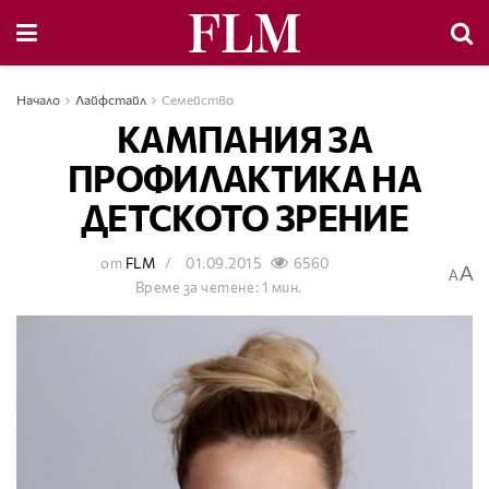
Начало
Лайфстайл
Семейство
КАМПАНИЯ ЗА
ПРОФИЛАКТИКА НА
ДЕТСКОТО ЗРЕНИЕ
от
FLM
01.09.2015
6560
A
A
Време за четене: 1 мин.