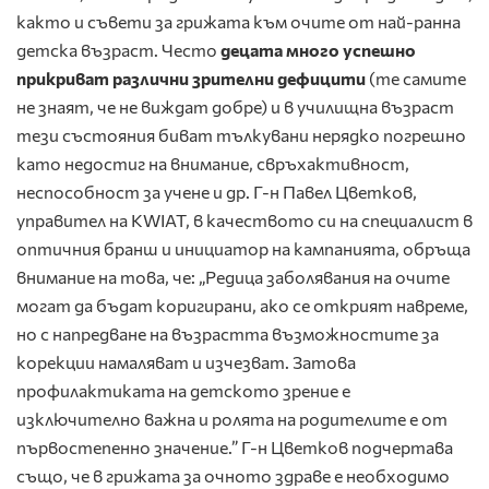
както и съвети за грижата към очите от най-ранна
детска възраст. Често
децата много успешно
прикриват различни зрителни дефицити
(те самите
не знаят, че не виждат добре) и в училищна възраст
тези състояния биват тълкувани нерядко погрешно
като недостиг на внимание, свръхактивност,
неспособност за учене и др. Г-н Павел Цветков,
управител на KWIAT, в качеството си на специалист в
оптичния бранш и инициатор на кампанията, обръща
внимание на това, че: „Редица заболявания на очите
могат да бъдат коригирани, ако се открият навреме,
но с напредване на възрастта възможностите за
корекции намаляват и изчезват. Затова
профилактиката на детското зрение е
изключително важна и ролята на родителите е от
първостепенно значение.” Г-н Цветков подчертава
също, че в грижата за очното здраве е необходимо