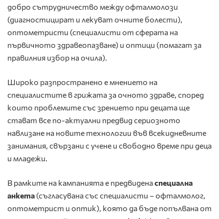
добро сътрудничество между офталмолози
(диагностицират и лекуват очните болести),
оптометристи (специалисти от сферата на
първичното здравеопазване) и оптици (помагат за
правилния избор на очила).
Широко разпространено е мнението на
специалистите в грижата за очното здраве, според
които проблемите със зрението при децата ще
стават все по-актуални предвид сериозното
навлизане на новите технологии във всекидневните
занимания, свързани с учене и свободно време при деца
и младежи.
В рамките на кампанията е предвидена
специална
анкета
(съгласувана със специалисти – офталмолог,
оптометрист и оптик), която да бъде попълвана от