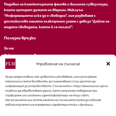
Подобно на компютърните фенове и волните субкултури,
които цитират думите на Маршал Маклуън
“Информацията иска да е свободна”, ние развяваме с
достойнство нашето електронно знаме с девиза “Дайте на
модата свободата, която й се полага!”.
Полезни връзки
За нас
Декларация за поверителност
Политика за бисквитки
Управление на съгласие
За контакти
За да предоставим най-доброто изживяване, ние използваме
технологии като бисквитки за съхраняване и/или достъп до
editor@fashion-lifestyle.net
информация за устройството. Съгласието с тези технологии ще ни
позволи да обработваме данни, като например поведение при
+359 88 227 33 47
сърфиране или уникални идентификатори на този сайт.
Несъгласието или оттеглянето на съгласието може да повлияе
неблагоприятно на определени характеристики и функции.
Последвайте ни