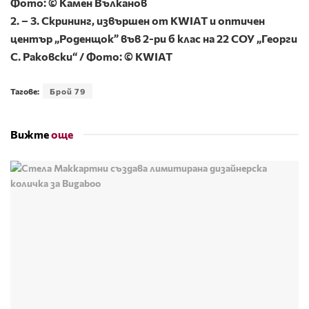
Фото: © Камен Вълканов
2. – 3. Скрининг, извършен от KWIAT и оптичен
център „Роденщок” във 2-ри б клас на 22 СОУ „Георги
С. Раковски“ / Фото: © KWIAT
Тагове:
Брой 79
Вижте
още