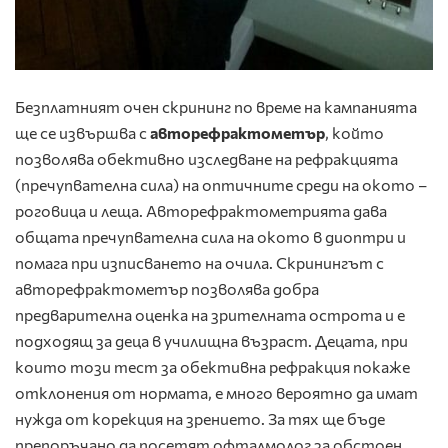
Безплатният очен скрининг по време на кампанията
ще се извършва с
авторефрактометър
, който
позволява обективно изследване на рефракцията
(пречупвателна сила) на оптичните среди на окото –
роговица и леща. Авторефрактометрията дава
общата пречупвателна сила на окото в диоптри и
помага при изписването на очила. Скринингът с
авторефрактометър позволява добра
предварителна оценка на зрителната острота и е
подходящ за деца в училищна възраст. Децата, при
които този тест за обективна рефракция покаже
отклонения от нормата, е много вероятно да имат
нужда от корекция на зрението. За тях ще бъде
препоръчано да посетят офталмолог за обстоен