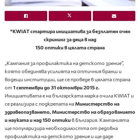
*KWIAT стартира инициатива за безплатен очен
скрининг за деца в над
150 оптики в цялата страна
„Кампания за профилактика на детското зрение”,
която обединява усилията на оптичния бранш и
водещи институции, ще се проведе в цялата страна
от
1 септември до 31 октомври 2015 г.
Инициативата е на българската марка очила KWIAT и
се реализира с подкрепата на
Министерство на
здравеопазването, Министерство на образованието
и науката и над 150 оптики
в България. Кампанията
ще популяризира необходимостта от редовна
профилактика на детското зрение и ще даде