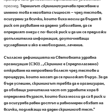
преглед.
Терминът
скрининг
означава пресяване и
именно това е неговата същност – чрез тестове,
осигурени за всички, които биха могли да бъдат в
риск от развиване на дадено заболяване, да се
определят онези с по-висок риск и да им се предложи
допълнителна информация, доуточняващи
изследвания и ако е необходимо, лечение.
Съгласно
дефиницията на Световната здравна
организация (СЗО)
, „Скрининг е (предполагаемо)
откриване на непроявена болест чрез тестове и
процедури, които могат да се приложат бързо. За да
бъде успешен, скринингът трябва да е организиран,
да обхваща значителна част от здравите хора в
определена възраст, които биха могли да са в риск и
да осигурява равен достъп и равномерен обхват на
всички, подлежащи на даден скринингов тест.”