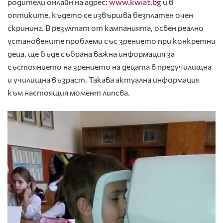
родители онлайн на адрес:
www.kwiat.bg
и в
оптиките, където се извършва безплатен очен
скрининг. В резултат от кампанията, освен реално
установените проблеми със зрението при конкретни
деца, ще бъде събрана важна информация за
състоянието на зрението на децата в предучилищна
и училищна възраст. Такава актуална информация
към настоящия момент липсва.