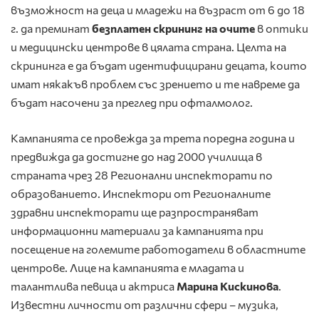
възможност на деца и младежи на възраст от 6 до 18
г. да преминат
безплатен скрининг на очите
в оптики
и медицински центрове в цялата страна. Целта на
скрининга е да бъдат идентифицирани децата, които
имат някакъв проблем със зрението и те навреме да
бъдат насочени за преглед при офталмолог.
Кампанията се провежда за трета поредна година и
предвижда да достигне до над 2000 училища в
страната чрез 28 Регионални инспекторати по
образованието. Инспектори от Регионалните
здравни инспекторати ще разпространяват
информационни материали за кампанията при
посещение на големите работодатели в областните
центрове. Лице на кампанията е младата и
талантлива певица и актриса
Марина Кискинова
.
Известни личности от различни сфери – музика,