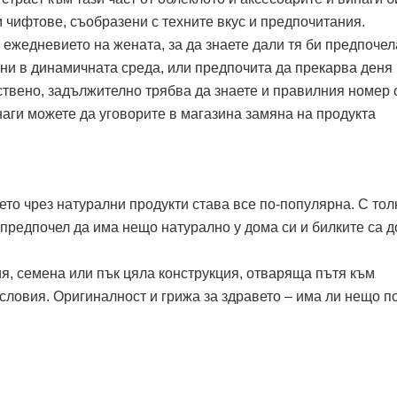
 чифтове, съобразени с техните вкус и предпочитания.
 ежедневието на жената, за да знаете дали тя би предпочел
бни в динамичната среда, или предпочита да прекарва деня
ствено, задължително трябва да знаете и правилния номер 
инаги можете да уговорите в магазина замяна на продукта
то чрез натурални продукти става все по-популярна. С тол
 предпочел да има нещо натурално у дома си и билките са 
я, семена или пък цяла конструкция, отваряща пътя към
словия. Оригиналност и грижа за здравето – има ли нещо п