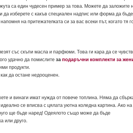
ута са един чудесен пример за това. Можете да заложите 
 и да изберете с какъв специален надпис или форма да бъде
напомня на притежателката си за вас всеки път, когато тя г
лезят със скъпи масла и парфюми. Това ги кара да се чувств
ного удачно да помислите
за
подаръчни комплекти за жен
ими продукти.
как да остане недооценен.
ете и винаги имат нужда от повече топлина. Няма да сбърк
й идеално се вписва с цялата уютна коледна картина. Ако на
друго ще бъде наред! Одеялото също може да бъде
а или друго.