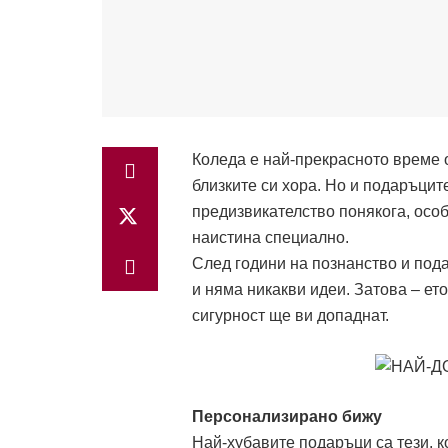
Коледа е най-прекрасното време о
близките си хора. Но и подаръцит
предизвикателство понякога, осо
наистина специално.
След години на познанство и пода
и няма никакви идеи. Затова – е
сигурност ще ви допаднат.
Персонализирано бижу
Най-хубавите подаръци са тези, к