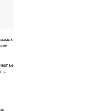
араме с
нско
зчерпан
 със
лно