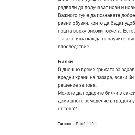
радвали да получават нови и нови
Важното тук е да познавате добре
равни обувки, които да бъдат удо
нощта върху високи токчета. Есте
– а ако няма как да го научите, в
впоследствие.
Билки
В днешно време грижата за здраве
вредни храни на пазара, всеки би
решение за това.
Можете да подарите билки в сакси
домашното земеделие в градски у
от това?
Тагове:
Брой 110