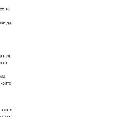
която
бни да
в нея,
о от
Има
 които
о като
иха се