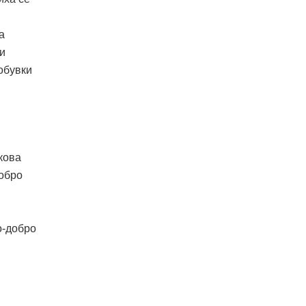
а
 и
обувки
кова
добро
о-добро