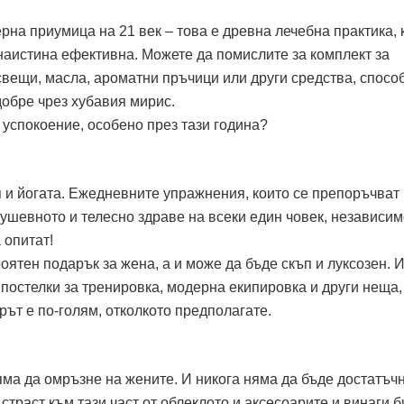
на приумица на 21 век – това е древна лечебна практика, 
 наистина ефективна. Можете да помислите за комплект за
вещи, масла, ароматни пръчици или други средства, спосо
добре чрез хубавия мирис.
 успокоение, особено през тази година?
 я и йогата. Ежедневните упражнения, които се препоръчват 
ушевното и телесно здраве на всеки един човек, независим
 опитат!
роятен подарък за жена, а и може да бъде скъп и луксозен. 
постелки за тренировка, модерна екипировка и други неща,
рът е по-голям, отколкото предполагате.
яма да омръзне на жените. И никога няма да бъде достатъчн
страст към тази част от облеклото и аксесоарите и винаги б