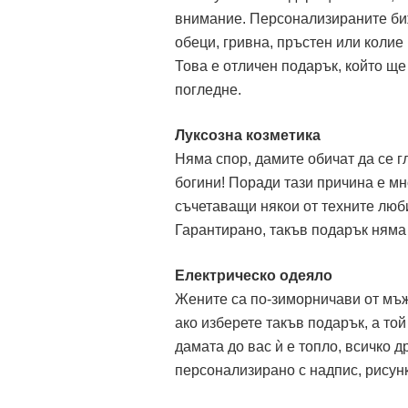
внимание. Персонализираните биж
обеци, гривна, пръстен или колие
Това е отличен подарък, който ще 
погледне.
Луксозна козметика
Няма спор, дамите обичат да се г
богини! Поради тази причина е м
съчетаващи някои от техните люб
Гарантирано, такъв подарък няма 
Електрическо одеяло
Жените са по-зиморничави от мъж
ако изберете такъв подарък, а то
дамата до вас ѝ е топло, всичко 
персонализирано с надпис, рисунк