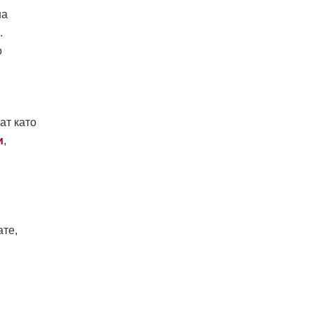
на
.
о
ат като
и
,
ате,