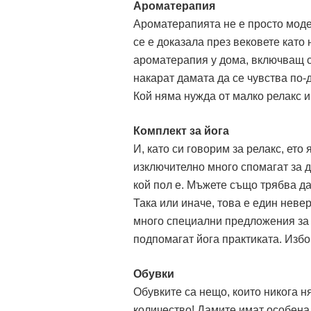
Ароматерапия
Ароматерапията не е просто модер
се е доказала през вековете като
ароматерапия у дома, включващ с
накарат дамата да се чувства по-
Кой няма нужда от малко релакс и
Комплект за йога
И, като си говорим за релакс, ето
изключително много спомагат за д
кой пол е. Мъжете също трябва да
Така или иначе, това е един неве
много специални предложения за 
подпомагат йога практиката. Избо
Обувки
Обувките са нещо, които никога н
количество! Дамите имат особена 