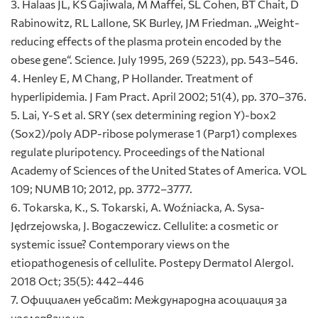
3. Halaas JL, KS Gajiwala, M Maffei, SL Cohen, BT Chait, D
Rabinowitz, RL Lallone, SK Burley, JM Friedman. „Weight-
reducing effects of the plasma protein encoded by the
obese gene“. Science. July 1995, 269 (5223), pp. 543–546.
4. Henley E, M Chang, P Hollander. Treatment of
hyperlipidemia. J Fam Pract. April 2002; 51(4), pp. 370–376.
5. Lai, Y-S et al. SRY (sex determining region Y)-box2
(Sox2)/poly ADP-ribose polymerase 1 (Parp1) complexes
regulate pluripotency. Proceedings of the National
Academy of Sciences of the United States of America. VOL
109; NUMB 10; 2012, pp. 3772–3777.
6. Tokarska, К., S. Tokarski, A. Woźniacka, A. Sysa-
Jędrzejowska, J. Bogaczewicz. Cellulite: a cosmetic or
systemic issue? Contemporary views on the
etiopathogenesis of cellulite. Postepy Dermatol Alergol.
2018 Oct; 35(5): 442–446
7. Официален уебсайт: Международна асоциация за
изследване на