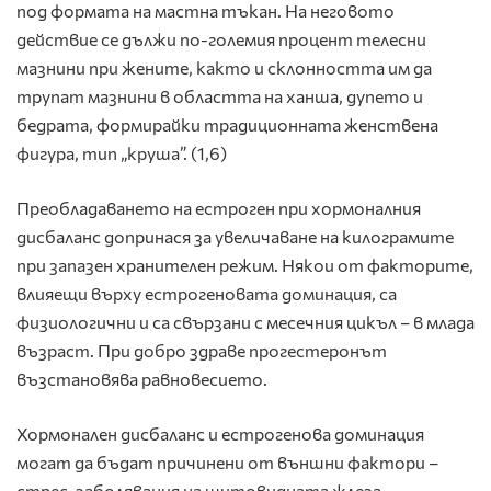
под формата на мастна тъкан. Hа неговото
действие се дължи по-големия процент телесни
мазнини при жените, както и склонността им да
трупат мазнини в областта на ханша, дупето и
бедрата, формирайки традиционната женствена
фигура, тип „круша”. (1,6)
Преобладаването на естроген при хормоналния
дисбаланс допринася за увеличаване на килограмите
при запазен хранителен режим. Някои от факторите,
влияещи върху естрогеновата доминация, са
физиологични и са свързани с месечния цикъл – в млада
възраст. При добро здраве прогестеронът
възстановява равновесието.
Хормонален дисбаланс и естрогенова доминация
могат да бъдат причинени от външни фактори –
стрес, заболявания на щитовидната жлеза,