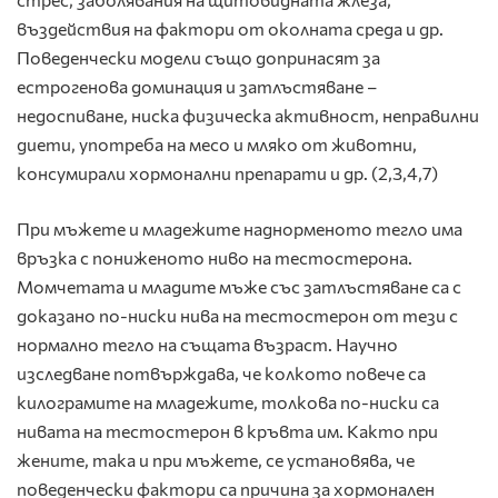
въздействия на фактори от околната среда и др.
Поведенчески модели също допринасят за
естрогенова доминация и затлъстяване –
недоспиване, ниска физическа активност, неправилни
диети, употреба на месо и мляко от животни,
консумирали хормонални препарати и др. (2,3,4,7)
При мъжете и младежите наднорменото тегло има
връзка с пониженото ниво на тестостерона.
Момчетата и младите мъже със затлъстяване са с
доказано по-ниски нива на тестостерон от тези с
нормално тегло на същата възраст. Научно
изследване потвърждава, че колкото повече са
килограмите на младежите, толкова по-ниски са
нивата на тестостерон в кръвта им. Както при
жените, така и при мъжете, се установява, че
поведенчески фактори са причина за хормонален