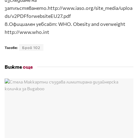
затлъстяването.http://www.iaso.org/site_media/uploa
ds/v2PDFforwebsiteEU27.pdf
8.Официален уебсайт: WHO. Obesity and overweight
http://www.who.int
Тагове:
Брой 102
Вижте
още