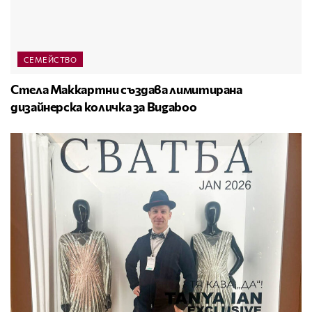
СЕМЕЙСТВО
Стела Маккартни създава лимитирана
дизайнерска количка за Bugaboo