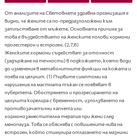
От анализите на Световната здравна организация е
видно, че жените са по-предразположени към
затлъстяване от мъжете. Основната причина за
това е въздействието на женските полови хормони
прогестерон и естроген. (2,7,8)
Женските хормони съдействат за оточност
(задържане на течности) в подкожието, която води
до изменения в метаболитните функции на кожата и
поява на целулит. (1) Първите симптоми на
нарушения на мастната тъкан се появяват в
пубертета. Обострянето и прогресирането на
целулита корелира с бременност, използването на
противозачатъчни хапчета или
хормонозаместителна терапия при жени след
менопауза. Това се обяснява с повишените нива на
естроген, който стимулира отлагането на мазнини