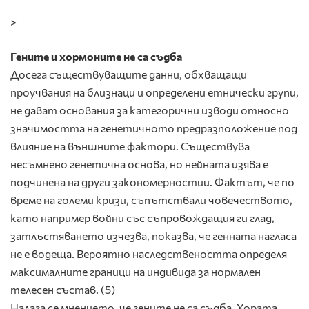
>
Гените и хормоните не са съдба
Досега съществуващите данни, обхващащи
проучвания на близнаци и определени етнически групи,
не дават основания за категорични изводи относно
значимостта на генетичното предразположение под
влияние на външните фактори. Съществува
несъмнено генетична основа, но нейната изява е
подчинена на други закономерностии. Фактът, че по
време на големи кризи, съпътствали човечеството,
като например войни със съпровождащия ги глад,
затлъстяването изчезва, показва, че генната нагласа
не е водеща. Вероятно наследствеността определя
максималните граници на индивида за нормален
телесен състав. (5)
Налага се мнението, че гените не са съдба. Хората