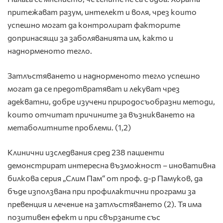
притежават разум, интелект и воля, чрез които
успешно могат да контролират факторите
допринасящи за заболяванията им, както и
наднорменото тегло.
Затлъстяването и наднорменото тегло успешно
могат да се предотвратяват и лекуват чрез
адекватни, добре изучени природосъобразни методи,
които отчитат причините за възникването на
метаболитните проблеми. (1,2)
Клинични изследвания сред 238 пациенти
демонстрират интересна възможност – иновативна
билкова серия „Слим Пам“ от проф. д-р Памуков, да
бъде използвана при профилактични програми за
превенция и лечение на затлъстяването (2). Тя има
позитивен ефект и при свързаните със