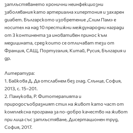
затлъстяването хронични неинфекциозни
заболявания като артериална хипертония и захарен
диабет. Българското изобретение „Слим Пам» е
носител на над 10 престижни международни награди
от 3 континента за иновативен принос към
медицината, сред които се отличават тези от
Франция, САЩ, Португалия, Китай, Русия, България и
др.
Литература:
1. Байкова Д. Да отслабнем без глад. Слънце, София,
2013, с. 15–201.
2. Памукова, Р. Фитотерапията и
природосъобразният стил на живот като част от
комплексна програма за по-добро качество на живот
при лица със затлъстяване, Дисертационен труд,
София, 2017.