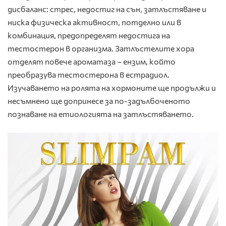
дисбаланс: стрес, недостиг на сън, затлъстяване и
ниска физическа активност, потделно или в
комбинация, предопределят недостига на
тестостерон в организма. Затлъстелите хора
отделят повече ароматаза – ензим, който
преобразува тестостерона в естрадиол.
Изучаването на ролята на хормоните ще продължи и
несъмнено ще допринесе за по-задълбоченото
познаване на етиологията на затлъстяването.