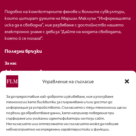
Подобно на компютърните фенове и волните субкултури,
които цитират думите на Маршал Маклуън “Информацията
иска да е свободна”, ние развяваме с достойнство нашето
електронно знаме с девиза “Дайте на модата свободата,
която й се полага!”.
Полезни връзки
За нас
Декларация за поверителност
Политика за бисквитки
Управление на съгласие
За контакти
За да предоставим най-доброто изживяване, ние използваме
технологии като бисквитки за съхраняване и/или достъп до
editor@fashion-lifestyle.net
информация за устройството. Съгласието с тези технологии ще ни
позволи да обработваме данни, като например поведение при
+359 88 227 33 47
сърфиране или уникални идентификатори на този сайт.
Несъгласието или оттеглянето на съгласието може да повлияе
неблагоприятно на определени характеристики и функции.
Последвайте ни