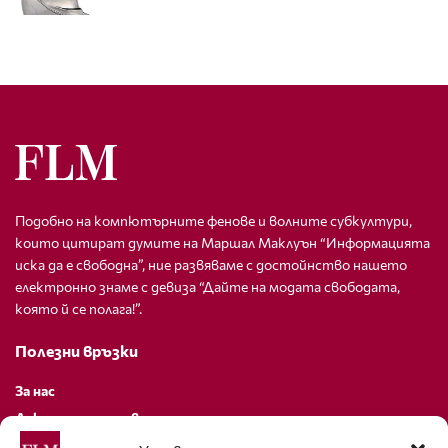
Подобно на компютърните фенове и волните субкултури,
които цитират думите на Маршал Маклуън “Информацията
иска да е свободна”, ние развяваме с достойнство нашето
електронно знаме с девиза “Дайте на модата свободата,
която й се полага!”.
Полезни връзки
За нас
Декларация за поверителност
Политика за бисквитки