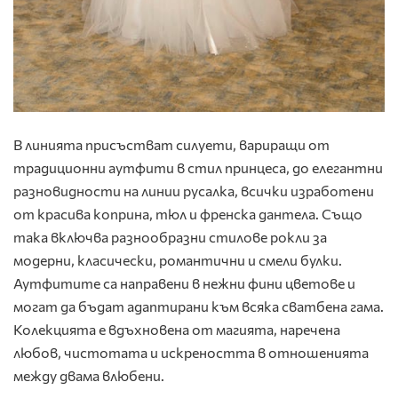
В линията присъстват силуети, вариращи от
традиционни аутфити в стил принцеса, до елегантни
разновидности на линии русалка, всички изработени
от красива коприна, тюл и френска дантела. Също
така включва разнообразни стилове рокли за
модерни, класически, романтични и смели булки.
Аутфитите са направени в нежни фини цветове и
могат да бъдат адаптирани към всяка сватбена гама.
Колекцията е вдъхновена от магията, наречена
любов, чистотата и искреността в отношенията
между двама влюбени.