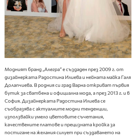
Модният бранд „Алегра“ е създаден през 2009 г. от
дизайнерката Радостина Илиева и нейната майка Галя
Долапчиева. В родния си град Варна откриват първия
бутик за сватбена и официална мода, а през 2013 г. и в
София. Дизайнерката Радостина Илиева се
съобразява с актуалните модни тенденции,
използвайки умело цветовите съчетания,
качествените платове и прецизната кройка за
постигане на желания силует при създаването на