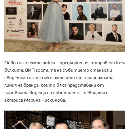
Освен на осемте рокли – предложения, отправени към
булките, ВИП гостите на събитието станаха и
свидетели на няколко аутфити от официалната
линия на бранда, които бяха представени от
чаровната водеща на събитието – певицата и
актриса Марина Кискинова.