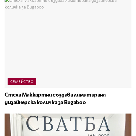
СЕМЕЙСТВО
Стела Маккартни създава лимитирана
дизайнерска количка за Bugaboo