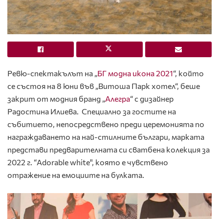
Ревю-спектакълът на „
БГ модна икона 2021
“, който
се състоя на 8 юни във „Витоша Парк хотел“, беше
закрит от модния бранд „
Алегра
“ с дизайнер
Радостина Илиева. Специално за гостите на
събитието, непосредствено преди церемонията по
награждаването на най-стилните българи, марката
представи предварителната си сватбена колекция за
2022 г.
“Adorable white"
, която е чувствено
отражение на емоциите на булката.