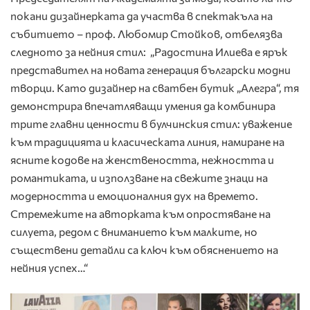
покани дизайнерката да участва в спектакъла на
събитието – проф. Любомир Стойков, отбелязва
следното за нейния стил: „Радостина Илиева е ярък
представител на новата генерация български модни
творци. Като дизайнер на сватбен бутик „Алегра“, тя
демонстрира впечатляващи умения да комбинира
трите главни ценности в булчинския стил: уважение
към традицията и класическата линия, намиране на
ясните кодове на женствеността, нежността и
романтиката, и използване на свежите знаци на
модерността и емоционалния дух на времето.
Стремежите на авторката към опростяване на
силуета, редом с вниманието към малките, но
съществени детайли са ключ към обяснението на
нейния успех…“