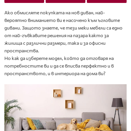
Ако обмисляте покупката на нов диван, най-
вероятно вниманието ви е насочено към ъгловите
дивани. Защото знаете, че тези меки мебели са едно
от най-гъвкавите решения на пазара както за
жилища с различни размери, така и за офисни
пространства.
Но как да изберете модел, който да отговаря на
потребностите ви и да се вписва перфектно и в
пространството, и в интериора на дома ви?