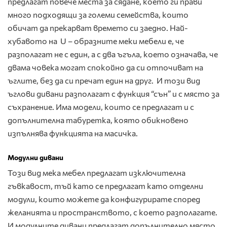
предлагат повече места за сядане, което ги прави
много подходящи за големи семейства, които
обичат да прекарват времето си заедно. Най-
хубавото на U – образните меки мебели е, че
разполагат не с един, а с два ъгъла, което означава, че
двама човека могат спокойно да си отпочиват на
ъглите, без да си пречат един на друг. И този вид
ъглови дивани разполагат с функция “сън” и с място за
съхранение. Има модели, които се предлагат и с
допълнителна табуретка, която обикновено
изпълнява функцията на масичка.
Модулни дивани
Този вид мека мебел предлагат изключителна
гъвкавост, тъй като се предлагат като отделни
модули, които можете да конфигурирате според
желанията и пространството, с което разполагате.
И модулните дивани предлагат допълнително място