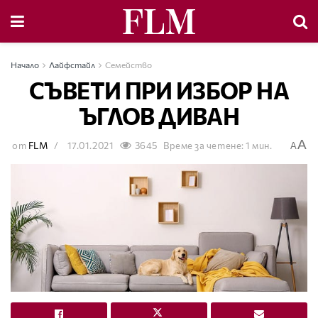
Начало
Лайфстайл
Семейство
СЪВЕТИ ПРИ ИЗБОР НА
ЪГЛОВ ДИВАН
A
от
FLM
17.01.2021
3645
Време за четене: 1 мин.
A