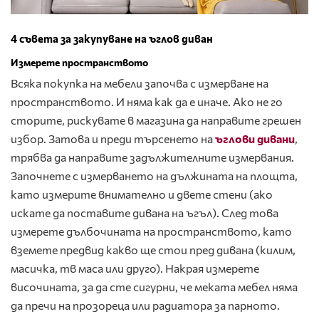
4 съвета за закупуване на ъглов диван
Измерете пространството
Всяка покупка на мебели започва с измерване на
пространството. И няма как да е иначе. Ако не го
сторите, рискувате в магазина да направите грешен
избор. Затова и преди търсенето на
ъглови дивани
,
трябва да направите задължителните измервания.
Започнете с измерването на дължината на площта,
като измерите внимателно и двете стени (ако
искате да поставите дивана на ъгъл). След това
измерете дълбочината на пространството, като
вземете предвид какво ще стои пред дивана (килим,
масичка, тв маса или друго). Накрая измерете
височината, за да сте сигурни, че меката мебел няма
да пречи на прозореца или радиатора за парното.