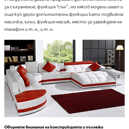
за съхранение, функция “сън” , но някой модели имат и
още куп други допълнителни функции като подвижна
масичка, ъгъл, функция масаж, място за зареждане на
телефон и т. н., и т .н.
Обърнете внимание на конструкцията и пълнежа