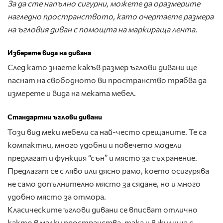
За да сте напълно сигурни, можете да оразмерите
нагледно пространството, като очертаете размера
на ъгловия диван с помощта на маркираща лента.
Изберете вида на дивана
След като знаете какъв размер ъглови дивани ще
паснат на свободното ви пространство трябва да
измерете и вида на меката мебел.
Стандартни ъглови дивани
Този вид меки мебели са най-често срещаните. Те са
компактни, много удобни и повечето модели
предлагат и функция “сън” и място за съхранение.
Предлагат се с ляво или дясно рамо, което осигурява
не само допълнително място за сядане, но и много
удобно място за отмора.
Класическите ъглови дивани се вписват отлично
както в малки пространства, така и в жилища с