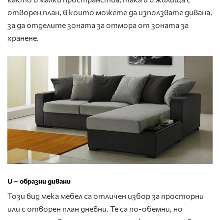
отворен план, в които можете да използвате дивана,
за да отделите зоната за отмора от зоната за
хранене.
U – образни дивани
Този вид мека мебел са отличен избор за просторни
или с отворен план дневни. Те са по-обемни, но