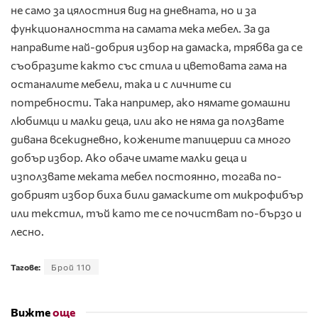
не само за цялостния вид на дневната, но и за
функционалността на самата мека мебел. За да
направите най-добрия избор на дамаска, трябва да се
съобразите както със стила и цветовата гама на
останалите мебели, така и с личните си
потребности. Така например, ако нямате домашни
любимци и малки деца, или ако не няма да ползвате
дивана всекидневно, кожените тапицерии са много
добър избор. Ако обаче имате малки деца и
използвате меката мебел постоянно, тогава по-
добрият избор биха били дамаските от микрофибър
или текстил, тъй като те се почистват по-бързо и
лесно.
Тагове:
Брой 110
Вижте
още