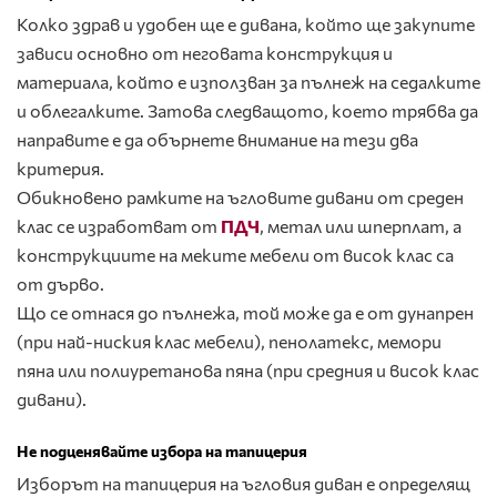
Колко здрав и удобен ще е дивана, който ще закупите
зависи основно от неговата конструкция и
материала, който е използван за пълнеж на седалките
и облегалките. Затова следващото, което трябва да
направите е да обърнете внимание на тези два
критерия.
Обикновено рамките на ъгловите дивани от среден
клас се изработват от
ПДЧ
, метал или шперплат, а
конструкциите на меките мебели от висок клас са
от дърво.
Що се отнася до пълнежа, той може да е от дунапрен
(при най-ниския клас мебели), пенолатекс, мемори
пяна или полиуретанова пяна (при средния и висок клас
дивани).
Не подценявайте избора на тапицерия
Изборът на тапицерия на ъгловия диван е определящ