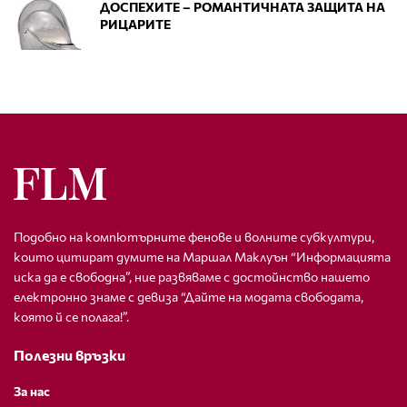
ДОСПЕХИТЕ – РОМАНТИЧНАТА ЗАЩИТА НА
РИЦАРИТЕ
Подобно на компютърните фенове и волните субкултури,
които цитират думите на Маршал Маклуън “Информацията
иска да е свободна”, ние развяваме с достойнство нашето
електронно знаме с девиза “Дайте на модата свободата,
която й се полага!”.
Полезни връзки
За нас