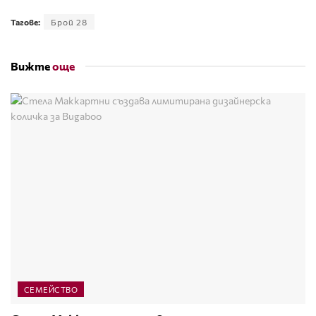
Тагове:
Брой 28
Вижте
още
СЕМЕЙСТВО