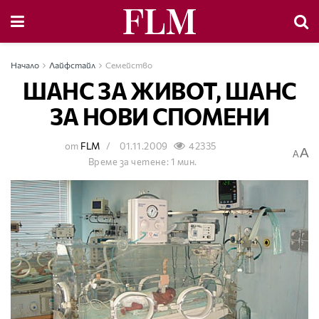
Начало
Лайфстайл
Семейство
ШАНС ЗА ЖИВОТ, ШАНС
ЗА НОВИ СПОМЕНИ
от
FLM
01.11.2009
42335
A
A
Време за четене: 1 мин.