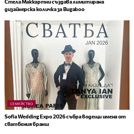
Стела Маккартни създава лимитирана
дизайнерска количка за Bugaboo
СЕМЕЙСТВО
Sofia Wedding Expo 2026 събра водещи имена от
сватбения бранш