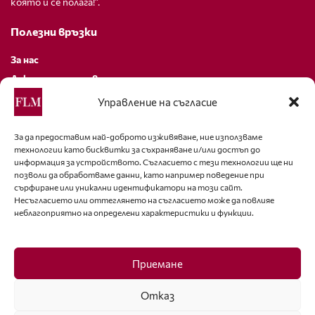
която й се полага!”.
Полезни връзки
За нас
Декларация за поверителност
Политика за бисквитки
Управление на съгласие
За контакти
За да предоставим най-доброто изживяване, ние използваме
технологии като бисквитки за съхраняване и/или достъп до
editor@fashion-lifestyle.net
информация за устройството. Съгласието с тези технологии ще ни
позволи да обработваме данни, като например поведение при
+359 88 227 33 47
сърфиране или уникални идентификатори на този сайт.
Несъгласието или оттеглянето на съгласието може да повлияе
неблагоприятно на определени характеристики и функции.
Последвайте ни
Facebook
Приемане
Отказ