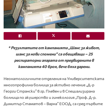
* Резултатите от кампанията „Шанс за живот,
шанс за нови спомени” са обещаващи – 25
респираторни апарата от предвидените в
кампанията 40 броя, вече бяха дарени.
Неонатологичните отделения на Университетската
многопрофилна болница за активно лечение „Д-р
Георги Странски” в гр. Плевен и в Специализирана
болница по акушерство и гинекология „Проф. Д-р.
Димитър Стаматов – Варна” ЕООД, са сред първите