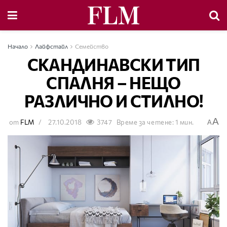
Начало
Лайфстайл
Семейство
СКАНДИНАВСКИ ТИП
СПАЛНЯ – НЕЩО
РАЗЛИЧНО И СТИЛНО!
A
от
FLM
27.10.2018
3747
Време за четене: 1 мин.
A