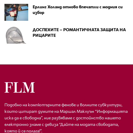
Ерлинг Холанд отново впечатли с модния си
избор
ДОСПЕХИТЕ – РОМАНТИЧНАТА ЗАЩИТА НА
РИЦАРИТЕ
Подобно на компютърните фенове и волните субкултури,
които цитират думите на Маршал Маклуън “Информацията
иска да е свободна”, ние развяваме с достойнство нашето
електронно знаме с девиза “Дайте на модата свободата,
която й се полага!”.