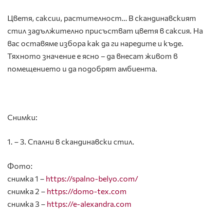
Цветя, саксии, растителност… В скандинавският
стил задължително присъстват цветя в саксия. На
вас оставяме избора как да ги наредите и къде.
Тяхното значение е ясно – да внесат живот в
помещението и да подобрят амбиента.
Снимки:
1. – 3. Спални в скандинавски стил.
Фото:
снимка 1 –
https://spalno-belyo.com/
снимка 2 –
https://domo-tex.com
снимка 3 –
https://e-alexandra.com