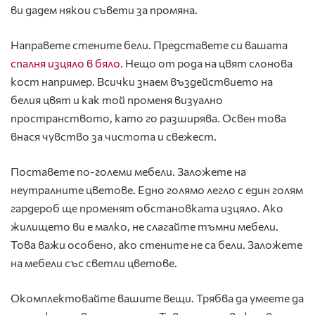
ви дадем някои съвети за промяна.
Направете стените бели. Представете си вашата
спалня изцяло в бяло
. Нещо от рода на цвят слонова
кост например. Всички знаем въздействието на
белия цвят и как той променя визуално
пространството, като го разширява. Освен това
внася чувство за чистота и свежест.
Поставете по-големи мебели. Заложете на
неутралните цветове. Едно голямо легло с един голям
гардероб ще променят обстановката изцяло. Ако
жилището ви е малко, не слагайте тъмни мебели.
Това важи особено, ако стените не са бели. Заложете
на мебели със светли цветове.
Окомплектовайте вашите вещи. Трябва да умеете да