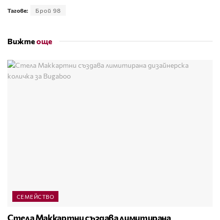
Тагове:
Брой 98
Вижте
още
СЕМЕЙСТВО
Стела Маккартни създава лимитирана