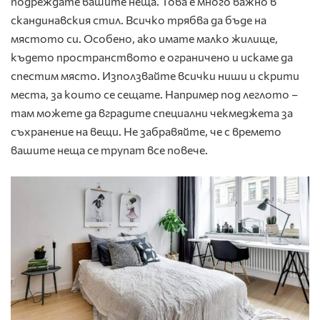
подреждате вашите неща. Това е много важно в
скандинавския стил. Всичко трябва да бъде на
мястото си. Особено, ако имате малко жилище,
където пространството е ограничено и искаме да
спестим място. Използвайте всички ниши и скрити
места, за които се сещате. Например под леглото –
там можете да вградите специални чекмеджета за
съхранение на вещи. Не забравяйте, че с времето
вашите неща се трупат все повече.