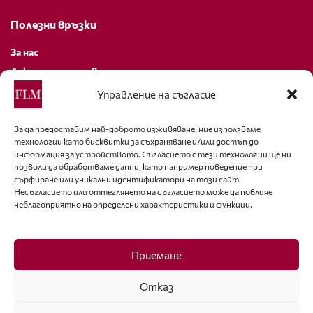
Полезни връзки
За нас
Декларация за поверителност
Политика за бисквитки
Управление на съгласие
За контакти
За да предоставим най-доброто изживяване, ние използваме
технологии като бисквитки за съхраняване и/или достъп до
editor@fashion-lifestyle.net
информация за устройството. Съгласието с тези технологии ще ни
позволи да обработваме данни, като например поведение при
+359 88 227 33 47
сърфиране или уникални идентификатори на този сайт.
Несъгласието или оттеглянето на съгласието може да повлияе
неблагоприятно на определени характеристики и функции.
Последвайте ни
Facebook
Приемане
Отказ