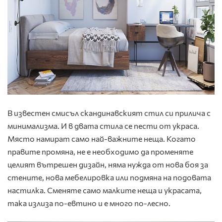
В известен смисъл скандинавският стил си прилича с
минимализма. И в двата стила се пести от украса.
Място намират само най-важните неща. Когато
правите промяна, не е необходимо да променяте
целият вътрешен дизайн, няма нужда от нова боя за
стените, нова мебелировка или подмяна на подовата
настилка. Сменяте само малките неща и украсата,
така излиза по-евтино и е много по-лесно.