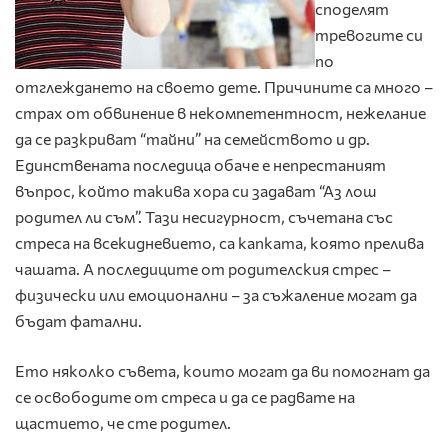
споделят
тревогите си
по
отглеждането на своето дете. Причините са много –
страх от обвинение в некомпетентност, нежелание
да се разкриват “тайни” на семейството и др.
Единствената последица обаче е непрестаният
въпрос, който такива хора си задават “Аз лош
родител ли съм”. Тази несигурност, съчетана със
стреса на всекидневието, са капката, която прелива
чашата. А последиците от родителския стрес –
физически или емоционални – за съжаление могат да
бъдат фатални.
Ето няколко съвета, които могат да ви помогнат да
се освободите от стреса и да се радвате на
щастието, че сте родител.