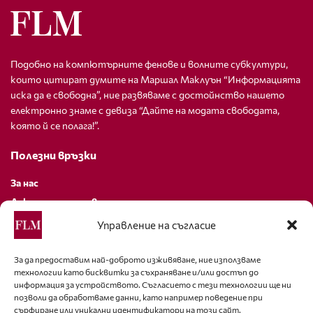
Подобно на компютърните фенове и волните субкултури,
които цитират думите на Маршал Маклуън “Информацията
иска да е свободна”, ние развяваме с достойнство нашето
електронно знаме с девиза “Дайте на модата свободата,
която й се полага!”.
Полезни връзки
За нас
Декларация за поверителност
Политика за бисквитки
Управление на съгласие
За контакти
За да предоставим най-доброто изживяване, ние използваме
технологии като бисквитки за съхраняване и/или достъп до
editor@fashion-lifestyle.net
информация за устройството. Съгласието с тези технологии ще ни
позволи да обработваме данни, като например поведение при
+359 88 227 33 47
сърфиране или уникални идентификатори на този сайт.