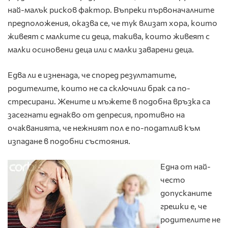
най-малък рисков фактор. Въпреки първоначалните
предположения, оказва се, че тук влизат хора, които
живеят с малките си деца, такива, които живеят с
малки осиновени деца или с малки заварени деца.
Едва ли е изненада, че според резултатите,
родителите, които не са сключили брак са по-
стресирани. Жените и мъжете в подобна връзка са
засегнати еднакво от депресия, противно на
очакванията, че нежният пол е по-податлив към
изпадане в подобни състояния.
Една от най-
често
допусканите
грешки е, че
родителите не