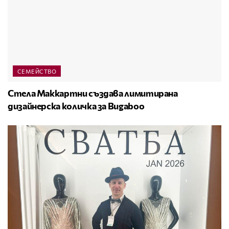
СЕМЕЙСТВО
Стела Маккартни създава лимитирана
дизайнерска количка за Bugaboo