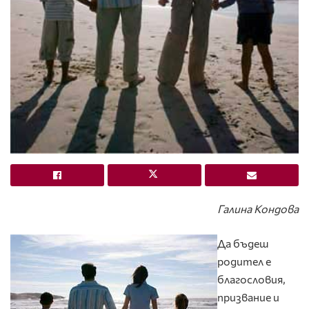
Галина Кондова
Да бъдеш
родител е
благословия,
призвание и