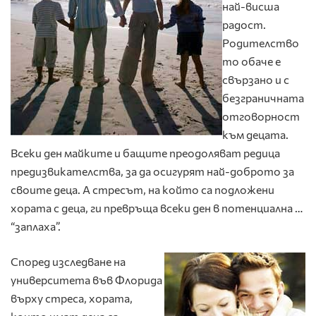
най-висша
радост.
Родителство
то обаче е
свързано и с
безграничната
отговорност
към децата.
Всеки ден майките и бащите преодоляват редица
предизвикателства, за да осигурят най-доброто за
своите деца. А стресът, на който са подложени
хората с деца, ги превръща всеки ден в потенциална …
“заплаха”.
Според изследване на
университета във Флорида
върху стреса, хората,