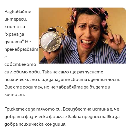
Развивайте
интереси,
които са
“храна за
душата”. Не
пренебрегвайт
е
собственото
си любимо хоби. Така не само ще разпуснете
психически, но и ще запазите своята идентичност.
Вие сте родител, но не забравяйте да бъдете и
личност.
Грижете се за тялото си. Всеизвестна истина е, че
добрата физическа форма е важна предпоставка за
добра психическа кондиция.