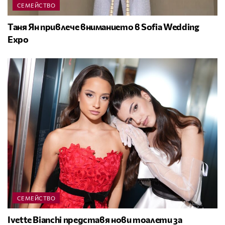
СЕМЕЙСТВО
Таня Ян привлече вниманието в Sofia Wedding
Expo
СЕМЕЙСТВО
Ivette Bianchi представя нови тоалети за