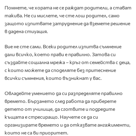
Помнете, че хората не се раждат родители, а стават
такива. Не си мислете, че сте лош родител, само
защото изпитвате затруднение да вземете решение
в дадена стиуация.
Вие не сте сами. Всеки родител изпитва съмнение
дали всичко, което прави е правилно. Затова си
създайте социална мрежа – кръг от семейства с деца,
с които можете да споделяте без притеснение
всички съмнения, които възникнат у вас.
Овладейте умението да си разпределяте правилно
времето. Бързането след работа да приберете
детето от училище, да сготвите и подредите
къщата е стресиращо. Научете се да си
организирате времето и да отказвате ангажименти,
които не са ви приоритет.