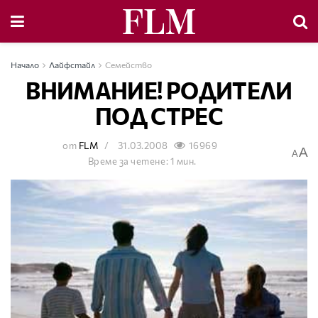
Начало
Лайфстайл
Семейство
ВНИМАНИЕ! РОДИТЕЛИ
ПОД СТРЕС
от
FLM
31.03.2008
16969
A
A
Време за четене: 1 мин.