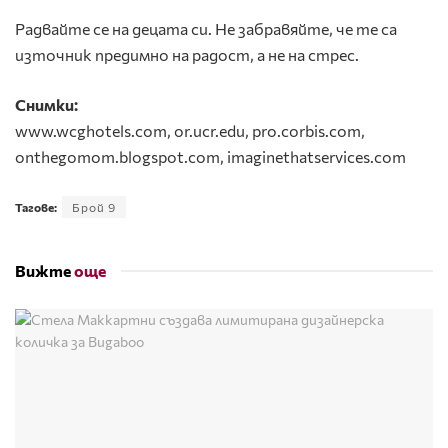
Радвайте се на децата си. Не забравяйте, че те са
източник предимно на радост, а не на стрес.
Снимки:
www.wcghotels.com, or.ucr.edu, pro.corbis.com,
onthegomom.blogspot.com, imaginethatservices.com
Тагове:
Брой 9
Вижте
още