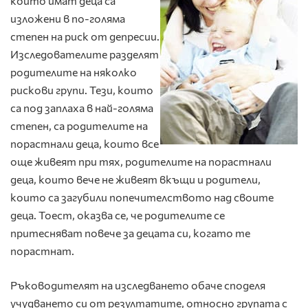
които имат деца са
изложени в по-голяма
степен на риск от депресии.
Изследователите разделят
родителите на няколко
рискови групи. Тези, които
са под заплаха в най-голяма
степен, са родителите на
порастнали деца, които все
още живеят при тях, родителите на порастнали
деца, които вече не живеят вкъщи и родители,
които са загубили попечителството над своите
деца. Тоест, оказва се, че родителите се
притесняват повече за децата си, когато те
порастнат.
Ръководителят на изследването обаче споделя
учудването си от резултатите, относно групата с