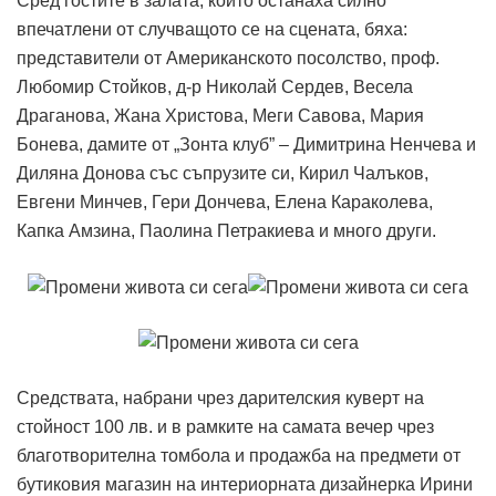
Сред гостите в залата, които останаха силно
впечатлени от случващото се на сцената, бяха:
представители от Американското посолство, проф.
Любомир Стойков, д-р Николай Сердев, Весела
Драганова, Жана Христова, Меги Савова, Мария
Бонева, дамите от „Зонта клуб” – Димитрина Ненчева и
Диляна Донова със съпрузите си, Кирил Чалъков,
Евгени Минчев, Гери Дончева, Елена Караколева,
Капка Амзина, Паолина Петракиева и много други.
Средствата, набрани чрез дарителския куверт на
стойност 100 лв. и в рамките на самата вечер чрез
благотворителна томбола и продажба на предмети от
бутиковия магазин на интериорната дизайнерка Ирини