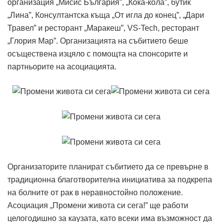
организация „Мисис България”, „Кока-кола”, бутик
„Лина”, Консултантска къща „От игла до конец”, „Дари
Травел” и ресторант „Маракеш”, VS-Tech, ресторант
„Глория Мар”. Организацията на събитието беше
осъществена изцяло с помощта на спонсорите и
партньорите на асоциацията.
Организаторите планират събитието да се превърне в
традиционна благотворителна инициатива за подкрепа
на болните от рак в неравностойно положение.
Асоциация „Промени живота си сега!” ще работи
целогодишно за каузата, като всеки има възможност да