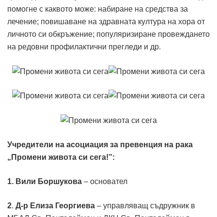
помогне с каквото може: набиране на средства за
лечение; повишаване на здравната култура на хора от
личното си обкръжение; популяризиране провеждането
на редовни профилактични прегледи и др.
Учредители на
a
социация за превенция на рака
„Промени живота си сега!”:
1.
Вили Боршукова
– основател
2
.
Д-р Елиза Георгиева
– управляващ съдружник в