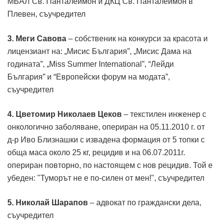
МБАЛ Св. Панталеймон и ДКЦ Св. Панталеймон в
Плевен, съучредител
3. Меги Савова
– собственик на конкурси за красота и
лицензиант на: „Мисис България”, „Мисис Дама на
годината”, „Miss Summer International”, “Лейди
България” и “Европейски форум на модата”,
съучредител
4.
Цветомир Николаев Цеков
– текстилен инженер с
онкологично заболяване, опериран на 05.11.2010 г. от
д-р Иво Близнашки с извадена формация от 5 топки с
обща маса около 25 кг, рецидив и на 06.07.2011г.
опериран повторно, по настоящем с нов рецидив. Той е
убеден: "Туморът не е по-силен от мен!", съучредител
5.
Николай Шарапов
– адвокат по граждански дела,
съучредител