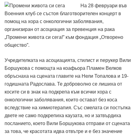
На 28 февруари във
Военния клуб се състоя благотворителен концерт в
помощ на хора с онкологични заболявания,
организиран от асоциация за превенция на рака
„Промени живота си сега!” към фондация „Отворено
общество”.
Учредителката на асоциацията, стилист и перукер Вили
Боршукова с помощта на коафьора Пламен Велков
обръснаха на сцената главите на Нели Топалова и 19-
годишната Радослава. Те доброволно се лишиха от
косите си в знак на подкрепа към всички хора с
онкологични заболявания, които остават без коса
вследствие на химиотерапия. Със смелата си постъпка
двете не само подкрепиха каузата, но и затвърдиха
посланието, което Вили Боршукова отправи от сцената
за това, че красотата идва отвътре и е без значение