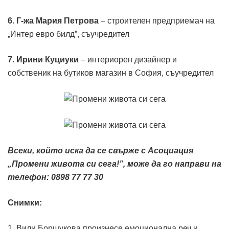
6
.
Г-жа Мария Петрова
– строителен предприемач на
„Интер евро билд”, съучредител
7.
Ирини Куциуки
– интериорен дизайнер и
собственик на бутиков магазин в София, съучредител
Всеки, който иска да се свърже с Асоциация
„Промени живота си сега!”, може да го направи на
телефон: 0898 77 77 30
Снимки:
1. Вили Боршукова произнесе емоционална реч и