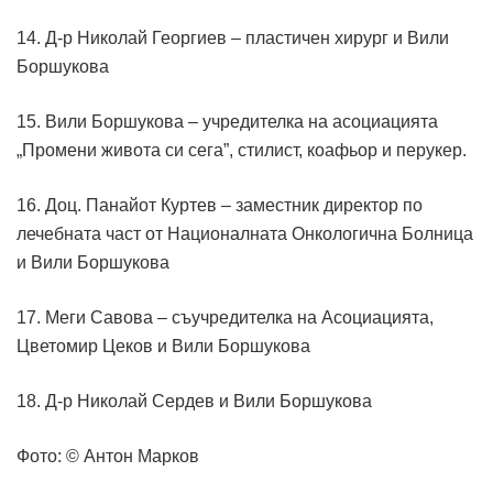
14. Д-р Николай Георгиев – пластичен хирург и Вили
Боршукова
15. Вили Боршукова – учредителка на асоциацията
„Промени живота си сега”, стилист, коафьор и перукер.
16. Доц. Панайот Куртев – заместник директор по
лечебната част от Националната Онкологична Болница
и Вили Боршукова
17. Меги Савова – съучредителка на Асоциацията,
Цветомир Цеков и Вили Боршукова
18. Д-р Николай Сердев и Вили Боршукова
Фото: © Антон Марков