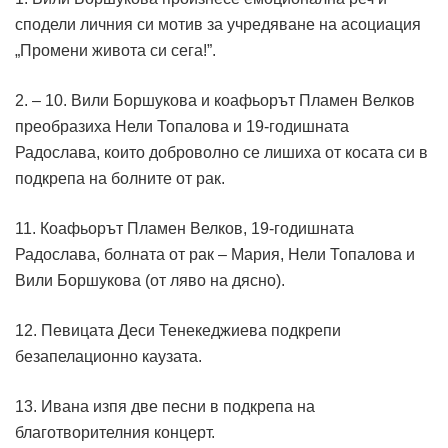
сподели личния си мотив за учредяване на асоциация
„Промени живота си сега!”.
2. – 10. Вили Боршукова и коафьорът Пламен Велков
преобразиха Нели Топалова и 19-годишната
Радослава, които доброволно се лишиха от косата си в
подкрепа на болните от рак.
11. Коафьорът Пламен Велков, 19-годишната
Радослава, болната от рак – Мария, Нели Топалова и
Вили Боршукова (от ляво на дясно).
12. Певицата Деси Тенекеджиева подкрепи
безапелационно каузата.
13. Ивана изпя две песни в подкрепа на
благотворителния концерт.