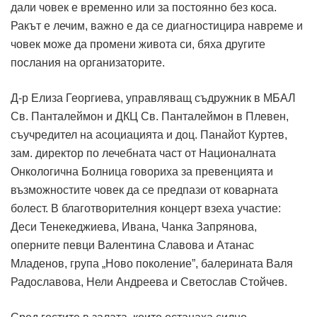
дали човек е временно или за постоянно без коса.
Ракът е лечим, важно е да се диагностицира навреме и
човек може да промени живота си, бяха другите
послания на организаторите.
Д-р Елиза Георгиева, управляващ съдружник в МБАЛ
Св. Панталеймон и ДКЦ Св. Панталеймон в Плевен,
съучредител на асоциацията и доц. Панайот Куртев,
зам. директор по лечебната част от Националната
Онкологична Болница говориха за превенцията и
възможностите човек да се предпази от коварната
болест. В благотворителния концерт взеха участие:
Деси Тенекеджиева, Ивана, Чанка Запрянова,
оперните певци Валентина Славова и Атанас
Младенов, група „Ново поколение”, балерината Валя
Радославова, Нели Андреева и Светослав Стойчев.