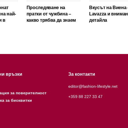
онат
Проследяване на
Вкусът на Виена 
 на най-
пратки от чужбина –
Lavazza и внима
и в
какво трябва да знаем
детайла
ни връзки
За контакти
editor@fashion-lifestyle.net
ация за поверителност
+359 88 227 33 47
ка за бисквитки