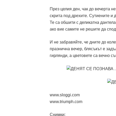
През целия ден, чак до вечерта 
скрита под дрехите. Сутиените и
Те са обшити с деликатна дантела
ако вие самите не решите да споде
И не забравяйте, че дните до коле
празнична вечер, блясъкът е зад
гирлянди, а цветовете са вечно с
www.sloggi.com
www.triumph.com
Снимки: