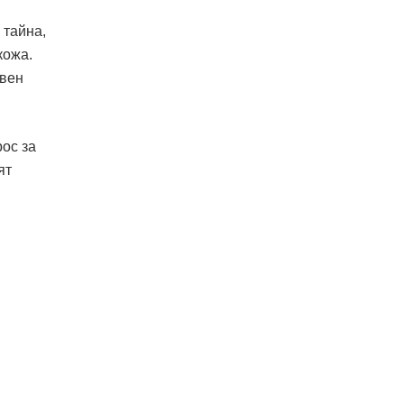
 тайна,
кожа.
свен
рос за
ят