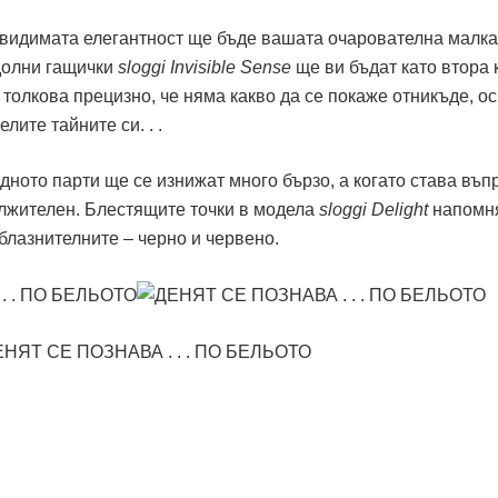
невидимата елегантност ще бъде вашата очарователна малка
 долни гащички
sloggi Invisible Sense
ще ви бъдат като втора 
 толкова прецизно, че няма какво да се покаже отникъде, о
лите тайните си. . .
дното парти ще се изнижат много бързо, а когато става въп
ължителен. Блестящите точки в модела
sloggi Delight
напомн
ъблазнителните – черно и червено.