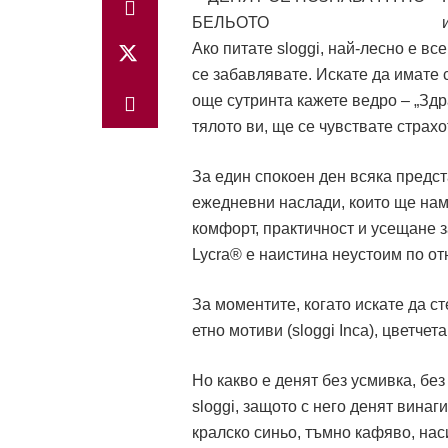
Ако питате sloggi, най-лесно е вс
се забавлявате. Искате да имате 
още сутринта кажете ведро – „Здра
тялото ви, ще се чувствате страхо
За един спокоен ден всяка предст
ежедневни наслади, които ще на
комфорт, практичност и усещане з
Lycra® е наистина неустоим по от
За моментите, когато искате да ст
етно мотиви (sloggi Inca), цветчет
Но какво е денят без усмивка, без
sloggi, защото с него денят винаг
кралско синьо, тъмно кафяво, нас