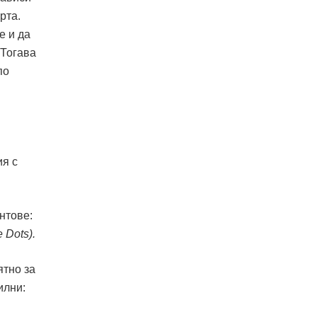
рта.
е и да
 Тогава
по
ия с
интове:
e Dots).
ятно за
илни: