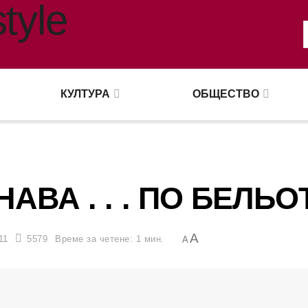
КУЛТУРА
ОБЩЕСТВО
АВА . . . ПО БЕЛЬО
A
11
5579
Време за четене: 1 мин.
A