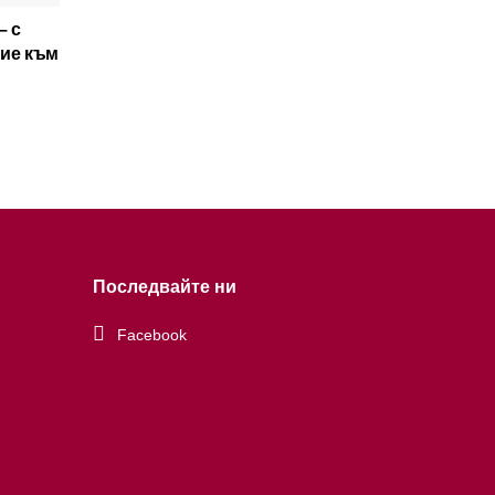
– с
ние към
Последвайте ни
Facebook