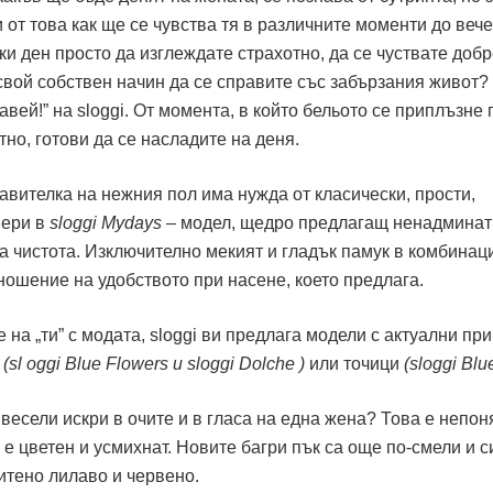
и от това как ще се чувства тя в различните моменти до вече
еки ден просто да изглеждате страхотно, да се чуствате добр
свой собствен начин да се справите със забързания живот?
вей!” на sloggi. От момента, в който бельото се приплъзне 
тно, готови да се насладите на деня.
авителка на нежния пол имa нужда от класически, прости,
мери в
sloggi Mydays
– модел, щедро предлагащ ненадминат
а чистота. Изключително мекият и гладък памук в комбинац
ношение на удобството при насене, което предлага.
е на „ти” с модата, sloggi ви предлага модели с актуални пр
а
(sl oggi Blue Flowers и sloggi Dolche )
или точици
(sloggi Blu
 весели искри в очите и в гласа на една жена? Това е непон
и е цветен и усмихнат. Новите багри пък са още по-смели и с
итено лилаво и червено.