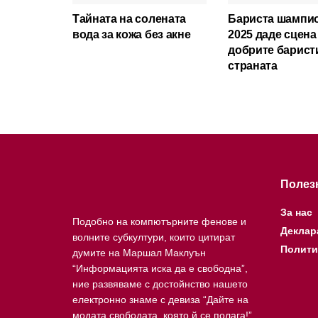
Тайната на солената
Бариста шампи
вода за кожа без акне
2025 даде сцена
добрите барист
страната
Полез
За нас
Подобно на компютърните фенове и
Деклар
волните субкултури, които цитират
Полити
думите на Маршал Маклуън
“Информацията иска да е свободна”,
ние развяваме с достойнство нашето
електронно знаме с девиза “Дайте на
модата свободата, която й се полага!”.