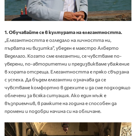
1. Обучавайте се в културата на елегантността.
„Елегантността е огледало на личността ни,
първата ни визитка“, убеден е маестро Алберто
Веделаго. Когато сме елегантни, се чувстваме по-
уверени, по-авторитетни и предизвикваме уважение
в хората отсреща. Елегантността е пряко свързана
с успеха. Да бъдем елегантни означава да се
чувстваме комфортно в дрехите и да сме подходящо
облечени за всяка ситуация. Ако един мъж е
възприемчив, в рамките на година е способен да
промени и подобри начина си на обличане.