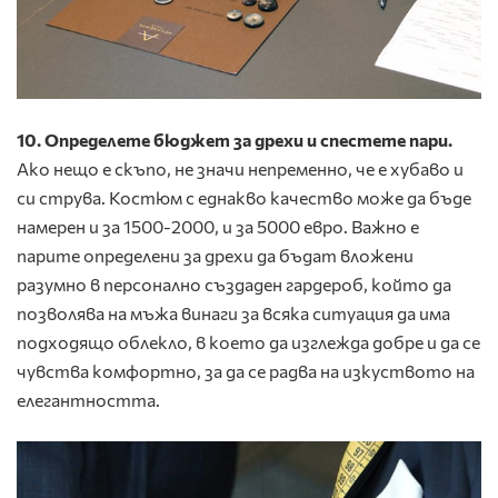
10. Определете бюджет за дрехи и спестете пари.
Ако нещо е скъпо, не значи непременно, че е хубаво и
си струва. Костюм с еднакво качество може да бъде
намерен и за 1500-2000, и за 5000 евро. Важно е
парите определени за дрехи да бъдат вложени
разумно в персонално създаден гардероб, който да
позволява на мъжа винаги за всяка ситуация да има
подходящо облекло, в което да изглежда добре и да се
чувства комфортно, за да се радва на изкуството на
елегантността.