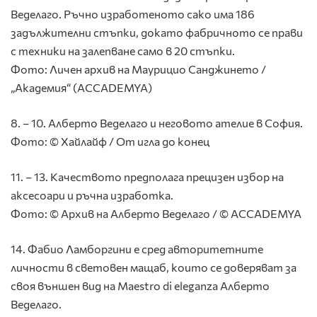
Веделаго. Ръчно изработеното сако има 186
задължителни стъпки, докато фабричното се прави
с техники на залепване само в 20 стъпки.
Фото: Личен архив на Маурицио Санджинето /
„Академия“ (ACCADEMYA)
8. – 10. Алберто Веделаго и неговото ателие в София.
Фото: © Хайлайф / От игла до конец
11. – 13. Качеството предполага прецизен избор на
аксесоари и ръчна изработка.
Фото: © Архив на Алберто Веделаго / © ACCADEMYA
14. Фабио Ламборгини е сред авторитетните
личности в световен мащаб, които се доверяват за
своя външен вид на Maestro di eleganza Алберто
Веделаго.