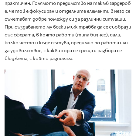
практичен. Голямото предимство на такъв гардероб
е, че той е фокусиран и отделните елементи в него се
съчетават добре помежду си за различни ситуации.
При създаването му всеки мъж трябва да се съобрази
със сферата, в която работи (типа бизнес), дали,
колко често и къде пътува, предимно по работа или
за удоволствие, с какви хора се среща и разбира се –
бюджета, с който разполага.