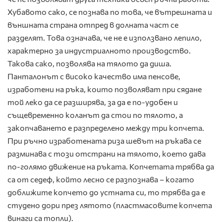
Хубавото сако, се познава по това, че вътрешната и
външната страна отпред в долната част се
разделят. Това означава, че не е използвано лепило,
характерно за индустриалното производство.
Такова сако, позволява на тялото да диша.
Панталонът с високо качество има пенсове,
изработени на ръка, които позволяват при сядане
той леко да се разширява, за да е по-удобен и
същевременно коланът да стои по тялото, а
закопчаването е разпределено между три копчета.
При ръчно изработената риза шевът на ръкава се
разминава с този отстрани на тялото, което дава
по-голямо движение на ръката. Копчетата трябва да
са от седеф, който лесно се разпознава – когато
доближите копчето до устната си, то трябва да е
студено дори през лятото (пластмасовите копчета
винаги са топли).