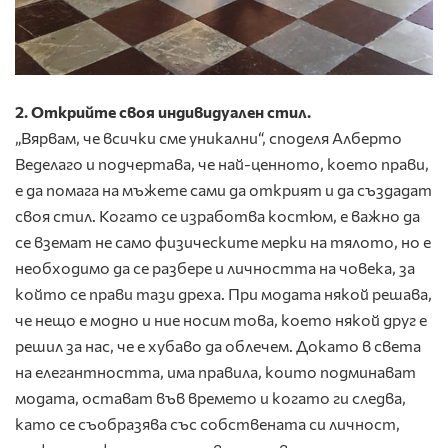
2. Открийте своя индивидуален стил.
„Вярвам, че всички сме уникални“, споделя Алберто
Веделаго и подчертава, че най-ценното, което прави,
е да помага на мъжете сами да открият и да създадат
своя стил. Когато се изработва костюм, е важно да
се вземат не само физическите мерки на тялото, но е
необходимо да се разбере и личността на човека, за
който се прави тази дреха. При модата някой решава,
че нещо е модно и ние носим това, което някой друг е
решил за нас, че е хубаво да облечем. Докато в света
на елегантността, има правила, които подминават
модата, остават във времето и когато ги следва,
като се съобразява със собствената си личност,