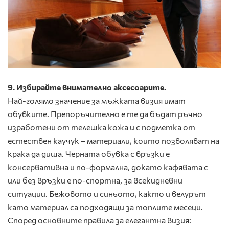
9. Избирайте внимателно аксесоарите.
Най-голямо значение за мъжката визия имат
обувките. Препоръчително е те да бъдат ръчно
изработени от телешка кожа и с подметка от
естествен каучук – материали, които позволяват на
крака да диша. Черната обувка с връзки е
консервативна и по-формална, докато кафявата с
или без връзки е по-спортна, за всекидневни
ситуации. Бежовото и синьото, както и велурът
като материал са подходящи за топлите месеци.
Според основните правила за елегантна визия: