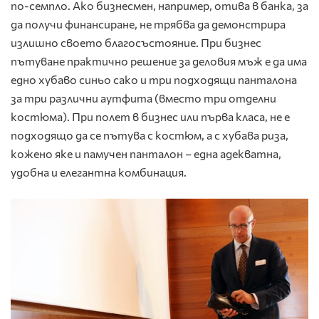
по-семпло. Ако бизнесмен, например, отива в банка, за
да получи финансиране, не трябва да демонстрира
излишно своето благосъстояние. При бизнес
пътуване практично решение за деловия мъж е да има
едно хубаво синьо сако и три подходящи панталона
за три различни аутфита (вместо три отделни
костюма). При полет в бизнес или първа класа, не е
подходящо да се пътува с костюм, а с хубава риза,
кожено яке и памучен панталон – една адекватна,
удобна и елегантна комбинация.