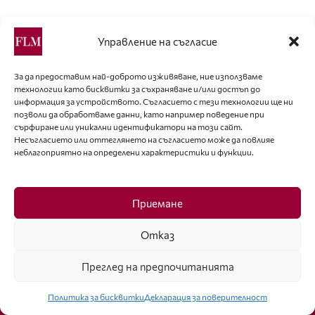
Най-популярни
Управление на съгласие
УЕРИС ДИЪРИ – ПУСТИННОТО ЦВЕТЕ,
КОЕТО УСПЯ ДА РАЗЦЪФНЕ
За да предоставим най-доброто изживяване, ние използваме
технологии като бисквитки за съхраняване и/или достъп до
информация за устройството. Съгласието с тези технологии ще ни
позволи да обработваме данни, като например поведение при
Ерлинг Холанд отново впечатли с модния си
сърфиране или уникални идентификатори на този сайт.
избор
Несъгласието или оттеглянето на съгласието може да повлияе
неблагоприятно на определени характеристики и функции.
ДОСПЕХИТЕ – РОМАНТИЧНАТА ЗАЩИТА НА
РИЦАРИТЕ
Приемане
Отказ
Преглед на предпочитанията
Политика за бисквитки
Декларация за поверителност