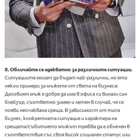
8. Обличайте се адекватно за различните ситуации.
Ситуациите могат да бъдат най-различни, но ето
някои примери за мъжете от света на бизнеса:
Деловият мъж е добре да има в офиса си винаги син
блейзър, съответно зимен и летен в случай, че се
появи неочаквана среща. В зависимост от типа
бизнес, конкретната ситуация и характера на
срещата/събитието мъжът трябва да е облечен в
съответствие със своя висок социален статус или