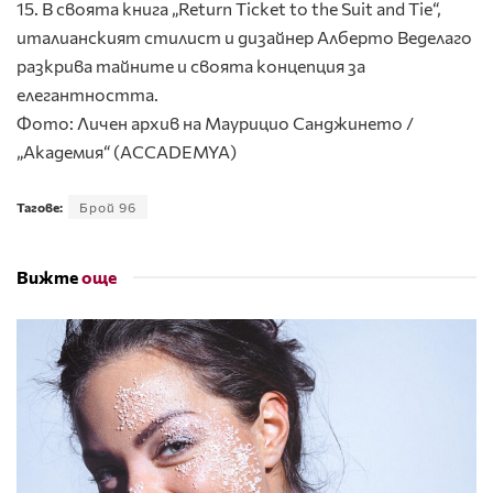
15. В своята книга „Return Ticket tо the Suit and Tie“,
италианският стилист и дизайнер Алберто Веделаго
разкрива тайните и своята концепция за
елегантността.
Фото: Личен архив на Маурицио Санджинето /
„Академия“ (ACCADEMYA)
Тагове:
Брой 96
Вижте
още