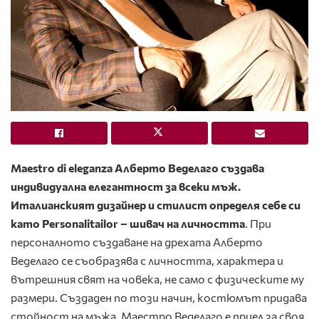
Maestro di eleganza Алберто Веделаго създава
индивидуална елегантност за всеки мъж.
Италианският дизайнер и стилист определя себе си
като Personalitailor – шивач на личността
. При
персоналното създаване на дрехата Алберто
Веделаго се съобразява с личността, характера и
вътрешния свят на човека, не само с физическите му
размери. Създаден по този начин, костюмът придава
стойност на мъжа. Маестро Веделаго е приел за своя