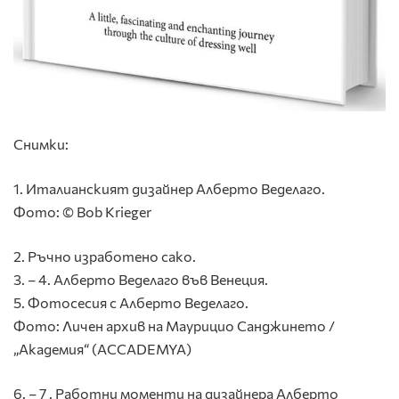
Снимки:
1. Италианският дизайнер Алберто Веделаго.
Фото: © Bob Krieger
2. Ръчно изработено сако.
3. – 4. Алберто Веделаго във Венеция.
5. Фотосесия с Алберто Веделаго.
Фото: Личен архив на Маурицио Санджинето /
„Академия“ (ACCADEMYA)
6. – 7 . Работни моменти на дизайнера Алберто