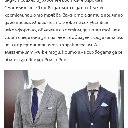
Смисълът не е в това да имаш и да си облечен с
костюм, защото трябва, важното е да ти е приятно
да го носиш. Много често мъжете се чувстват
некомфортно, облечени с костюм, защото той не е
ушит специално за тях, не е съобразен с физиката им,
но и с предпочитанията и характера им. А
елегантният мъж е този, който има свободата да се
облича за свое удоволствие.