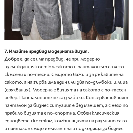
7. Имайте предвид модерната визия.
Добре е, да се има предвид, че при модерно
изглеждащия костюм сакото и панталонът са леко
скъсени и по-тесни. Същото важи и за ръкавите на
сакото, а на гърба има един или два по-дълбоки шлица
(срязвания). Модерна е визията на сакото с по-тесен
ревер. Панталоните не са дълбоки. Консервативният
панталон за бизнес ситуация е без маншет, а с него по
правило визията е по-спортна. Освен класическия
едноцветен костюм, комбинацията на различно сако
и панталон също е елегантна и подходяща за бизнес