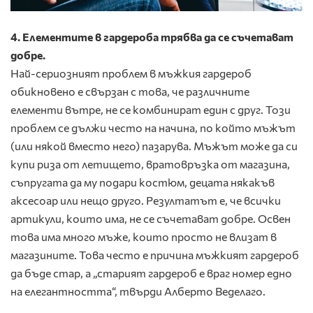
4. Елементите в гардероба трябва да се съчетават
добре.
Най-сериозният проблем в мъжкия гардероб
обикновено е свързан с това, че различните
елементи вътре, не се комбинират един с друг. Този
проблем се дължи често на начина, по който мъжът
(или някой вместо него) пазарува. Мъжът може да си
купи риза от летището, вратовръзка от магазина,
съпругата да му подари костюм, децата някакъв
аксесоар или нещо друго. Резултатът е, че всички
артикули, които има, не се съчетават добре. Освен
това има много мъже, които просто не влизат в
магазините. Това често е причина мъжкият гардероб
да бъде стар, а „старият гардероб е враг номер едно
на елегантността“, твърди Алберто Веделаго.