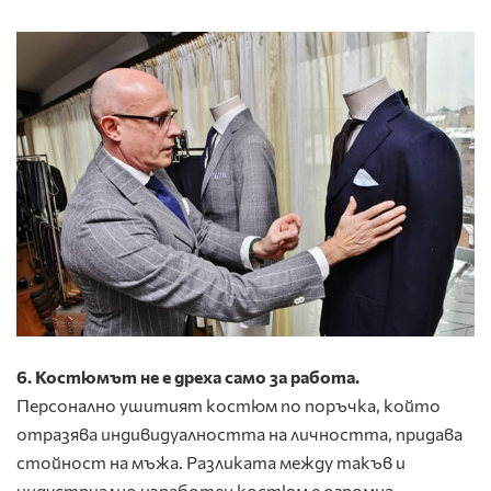
6. Костюмът не е дреха само за работа.
Персонално ушитият костюм по поръчка, който
отразява индивидуалността на личността, придава
стойност на мъжа. Разликата между такъв и
индустриално изработен костюм е огромна.