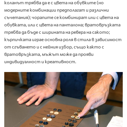
коланът трябва да е с цвета на обувките (но
модерните комбинации предполагат и различни
съчетания); чорапите се комбинират или с цвета на
обувката, или с цвета на панталона; вратовръзката
трябва да бъде с ширината на ревера на сакото;
кърпичката играе основна роля в стила в зависимост
от сгъването и с нейния избор, също както с
вратовръзката, мъжът може да прояви
индивидуалност и креативност.