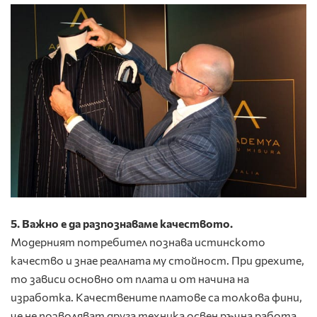
5. Важно е да разпознаваме качеството.
Модерният потребител познава истинското
качество и знае реалната му стойност. При дрехите,
то зависи основно от плата и от начина на
изработка. Качествените платове са толкова фини,
че не позволяват друга техника освен ръчна работа.