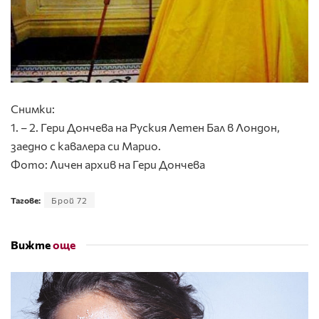
Снимки:
1. – 2. Гери Дончева на Руския Летен Бал в Лондон,
заедно с кавалера си Марио.
Фото: Личен архив на Гери Дончева
Тагове:
Брой 72
Вижте
още