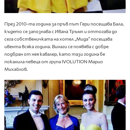
През 2010-та година за пръв път Гери посещава Бала,
където се запознава с Ивана Тръмп и оттогава до
сега собственичката на хотел „Мида” посещава
ивента всяка година. Винаги се появява с добре
подбран от нея кавалер, като тази година бе
поканила певеца от група IVOLUTION Марио
Михайлов.