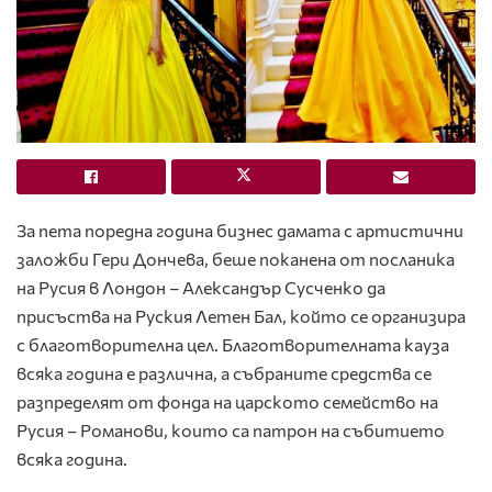
За пета поредна година бизнес дамата с артистични
заложби Гери Дончева, беше поканена от посланика
на Русия в Лондон – Александър Сусченко да
присъства на Руския Летен Бал, който се организира
с благотворителна цел. Благотворителната кауза
всяка година е различна, а събраните средства се
разпределят от фонда на царското семейство на
Русия – Романови, които са патрон на събитието
всяка година.