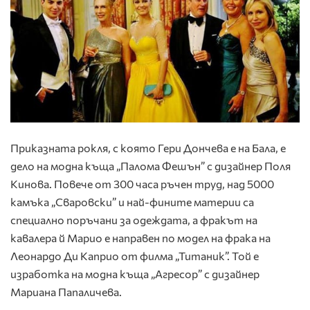
Приказната рокля, с която Гери Дончева е на Бала, е
дело на модна къща „Палома Фешън” с дизайнер Поля
Кинова. Повече от 300 часа ръчен труд, над 5000
камъка „Сваровски” и най-фините материи са
специално поръчани за одеждата, а фракът на
кавалера й Марио е направен по модел на фрака на
Леонардо Ди Каприо от филма „Титаник”. Той е
изработка на модна къща „Агресор” с дизайнер
Мариана Папаличева.