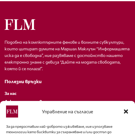
Подобно на компютърните фенове и волните субкултури,
които цитират думите на Маршал Маклуън “Информацията
иска да е свободна”, ние развяваме с достойнство нашето
електронно знаме с девиза “Дайте на модата свободата,
която й се полага!”.
Полезни връзки
За нас
Декларация за поверителност
Политика за бисквитки
Управление на съгласие
За контакти
За да предоставим най-доброто изживяване, ние използваме
технологии като бисквитки за съхраняване и/или достъп до