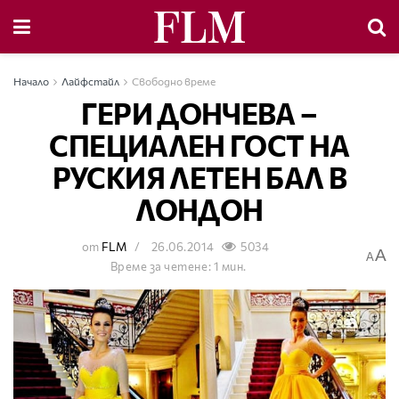
Начало
Лайфстайл
Свободно време
ГЕРИ ДОНЧЕВА –
СПЕЦИАЛЕН ГОСТ НА
РУСКИЯ ЛЕТЕН БАЛ В
ЛОНДОН
от
FLM
26.06.2014
5034
A
A
Време за четене: 1 мин.