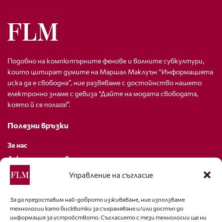
Подобно на компютърните фенове и волните субкултури,
които цитират думите на Маршал Маклуън “Информацията
иска да е свободна”, ние развяваме с достойнство нашето
електронно знаме с девиза “Дайте на модата свободата,
която й се полага!”.
Полезни връзки
За нас
Декларация за поверителност
Политика за бисквитки
Управление на съгласие
За контакти
За да предоставим най-доброто изживяване, ние използваме
технологии като бисквитки за съхраняване и/или достъп до
editor@fashion-lifestyle.net
информация за устройството. Съгласието с тези технологии ще ни