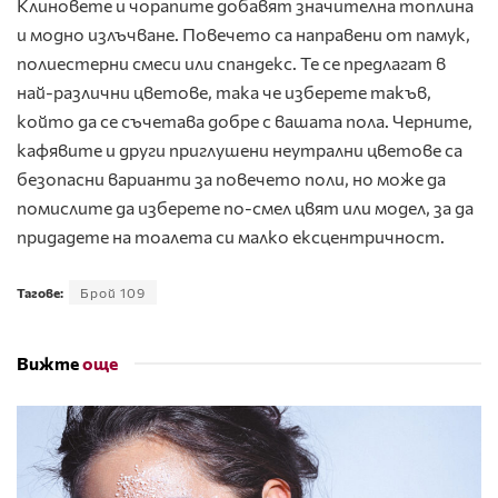
Клиновете и чорапите добавят значителна топлина
и модно излъчване. Повечето са направени от памук,
полиестерни смеси или спандекс. Те се предлагат в
най-различни цветове, така че изберете такъв,
който да се съчетава добре с вашата пола. Черните,
кафявите и други приглушени неутрални цветове са
безопасни варианти за повечето поли, но може да
помислите да изберете по-смел цвят или модел, за да
придадете на тоалета си малко ексцентричност.
Тагове:
Брой 109
Вижте
още