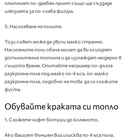
плътният по-дребен принт също ще създаде
илюзията за по-слаба фигура.
5. Наслояване на полите.
Този съвет може да звучи малко странно.
Наслоените поли обаче могат да ви осигурят
допълнителна топлина и да изглеждат модерно в
същото време. Опитайте например по-дълга
разкроена пола под малко по-къса, по-малко
разкроена пола, подобно на това да си сложите
фуста.
Обувайте краката си топло
1. Сложете чифт ботуши до коляното.
Ако вашият външен вид изисква по-къса пола,