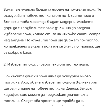
Зимата е чудесно време за носене на по-дълги поли. Те
осигуряват повече топлина от по-късите поли и
въпреки това могат да бъдат модерни. Можете
дори да си позволите пола с дължина до глезена.
Изберете пола, която стига на няколко сантиметра
над глезена. По-дългите поли ще държат по-топло,
но прекалено дългата пола ще се влачи по земята, ще
се мокри и каля.
2. Изберете поли, изработени от топъл плат.
По-късите дамски поли няма да осигурят много
топлина. Ако, обаче, изберете пола от вълнен плат,
ще разчитате на повече топлина. Деним, велур и
кадифе също могат да предложат значителна
топлина. След това просто ще трябва да ги