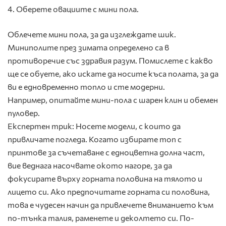
4. Оберете овациите с мини пола.
Облечете мини пола, за да изглеждате шик.
Миниполите през зимата определено са в
противоречие със здравия разум. Помислете с какво
ще се обуете, ако искате да носите къса полата, за да
ви е едновременно топло и сте модерни.
Например, опитайте мини-пола с шарен клин и обемен
пуловер.
Експертен трик: Носете модели, с които да
привличате погледа. Когато избирате топ с
принтове за съчетаване с едноцветна долна част,
вие веднага насочвате окото нагоре, за да
фокусирате върху горната половина на тялото и
лицето си. Ако предпочитате горната си половина,
това е чудесен начин да привлечете вниманието към
по-тънка талия, раменете и деколтето си. По-