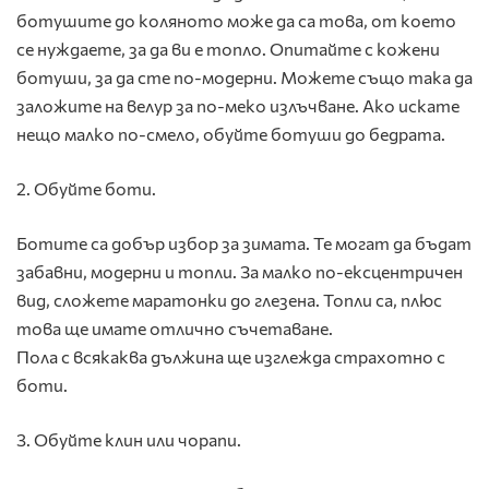
ботушите до коляното може да са това, от което
се нуждаете, за да ви е топло. Опитайте с кожени
ботуши, за да сте по-модерни. Можете също така да
заложите на велур за по-меко излъчване. Ако искате
нещо малко по-смело, обуйте ботуши до бедрата.
2. Обуйте боти.
Ботите са добър избор за зимата. Те могат да бъдат
забавни, модерни и топли. За малко по-ексцентричен
вид, сложете маратонки до глезена. Топли са, плюс
това ще имате отлично съчетаване.
Пола с всякаква дължина ще изглежда страхотно с
боти.
3. Обуйте клин или чорапи.