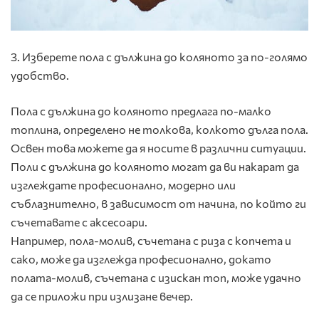
3. Изберете пола с дължина до коляното за по-голямо
удобство.
Пола с дължина до коляното предлага по-малко
топлина, определено не толкова, колкото дълга пола.
Освен това можете да я носите в различни ситуации.
Поли с дължина до коляното могат да ви накарат да
изглеждате професионално, модерно или
съблазнително, в зависимост от начина, по който ги
съчетавате с аксесоари.
Например, пола-молив, съчетана с риза с копчета и
сако, може да изглежда професионално, докато
полата-молив, съчетана с изискан топ, може удачно
да се приложи при излизане вечер.