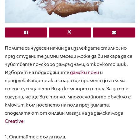
Полите са чудесен начин да изглеждате стилно, но
през студените зимни месеци може да ви накара да се
чувствате по-скоро замръзнали, отколкото шик.
Изборът на подходящите
дамски поли
и
придружаващите аксесоари ще промени до голяма
степен усещането ви за комфорт и стил. За да сте
сигурни, че ще ви е топло, многослойното облекло е
ключът към носенето на пола през зимата,
споделятя от от онлайн магазина за дамска мода
Creative
.
1. Опитайте с дълга пола.