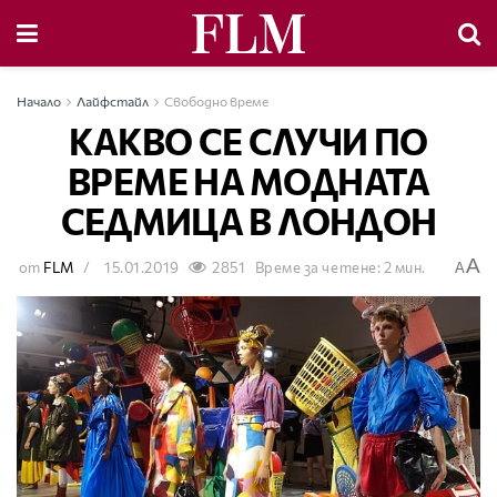
Начало
Лайфстайл
Свободно време
КАКВО СЕ СЛУЧИ ПО
ВРЕМЕ НА МОДНАТА
СЕДМИЦА В ЛОНДОН
A
от
FLM
15.01.2019
2851
Време за четене: 2 мин.
A