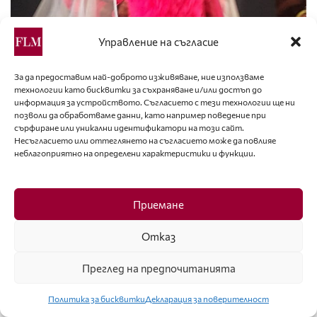
Управление на съгласие
За да предоставим най-доброто изживяване, ние използваме
технологии като бисквитки за съхраняване и/или достъп до
информация за устройството. Съгласието с тези технологии ще ни
позволи да обработваме данни, като например поведение при
сърфиране или уникални идентификатори на този сайт.
Несъгласието или оттеглянето на съгласието може да повлияе
неблагоприятно на определени характеристики и функции.
Приемане
Отказ
Преглед на предпочитанията
Политика за бисквитки
Декларация за поверителност