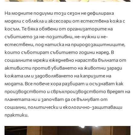
На модните подиуми този сезон не дефилираха
модели с облекла и аксесоари от естествена кожа с
косъм. Те бяха обявени от организаторите на
събитието за не-позитивни, не-нужни и не-
естествени, под натиска на природозащитниците,
които съботират събитието години наред. В
социалните мрежи ежедневно нараства вълната от
активисти против убиването на животни заради
кожата им и задоволяването на капризите на
модата. Все повече хора разбират и осъзнават как
производството и свръхпроизводството вредят на
планетата ни и започват да се вълнуват от
социални, политически и екологично-защитаващи
практики.