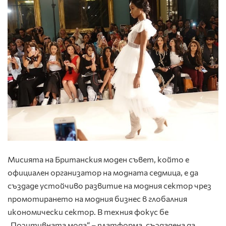
Мисията на Британския моден съвет, който е
официален организатор на модната седмица, е да
създаде устойчиво развитие на модния сектор чрез
промотирането на модния бизнес в глобалния
икономически сектор. В техния фокус бе
„Позитивната мода“ – платформа, създадена да