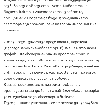
развива разнообразието и устойчивостта на
бизнеса, както и майсторската изработка,
поощрявайки модата да бъде използвана като
платформа за промотиране на глобална позитивна
промяна.
И този сезон залата за презентации, наречена
„Изследователска лаболатория“, имаше натоварен
график. Тя е експериментално пространство, в
което мода, изкуство, технология, музика и театър
се обединяват в едно. Участваха дизайнери, манекени
и актьори от различни раси, пол, възраст, размер и
дори модели със специални проблеми.
В дизайнерските шоуруми бяха подбрани и
организирани щандовете на най-вълнуващите марки
за ежедневна мода, аксесоари и бижута.
Тазгодишните участници се стремяха да използват