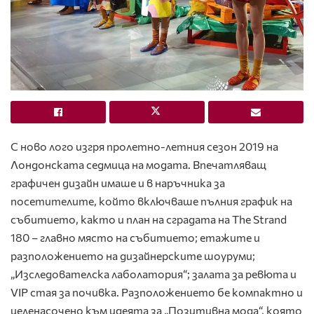
С ново лого изгря пролетно-летния сезон 2019 на
Лондонската седмица на модата. Впечатляващ
графичен дизайн имаше и в наръчника за
посетителите, който включваше пълния график на
събитието, както и план на сградата на The Strand
180 – главно място на събитието; етажите и
разположението на дизайнерските шоуруми;
„Изследователска лаболатория“; залата за ревюта и
VIP стая за почивка. Разположението бе компактно и
целенасочено към идеята за „Позитивна мода“, която