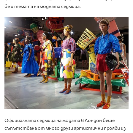
бе и темата на модната седмица.
Официалната седмица на модата в Лондон беше
съпътствана от много други артистични прояви из