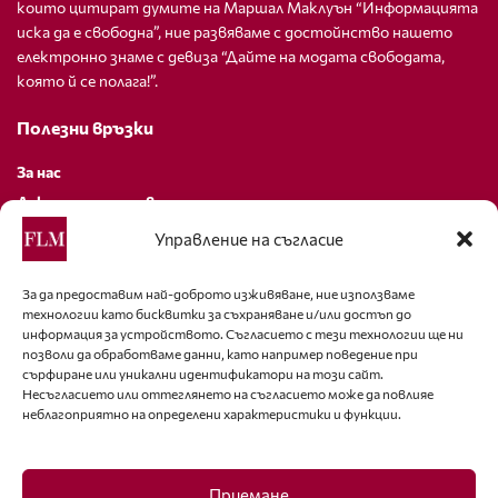
които цитират думите на Маршал Маклуън “Информацията
иска да е свободна”, ние развяваме с достойнство нашето
електронно знаме с девиза “Дайте на модата свободата,
която й се полага!”.
Полезни връзки
За нас
Декларация за поверителност
Политика за бисквитки
Управление на съгласие
За контакти
За да предоставим най-доброто изживяване, ние използваме
технологии като бисквитки за съхраняване и/или достъп до
editor@fashion-lifestyle.net
информация за устройството. Съгласието с тези технологии ще ни
позволи да обработваме данни, като например поведение при
+359 88 227 33 47
сърфиране или уникални идентификатори на този сайт.
Несъгласието или оттеглянето на съгласието може да повлияе
неблагоприятно на определени характеристики и функции.
Последвайте ни
Facebook
Приемане