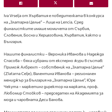
Iva Vrselja от Хърватия е победителката в конкурса
на „Златарна Целье“ – Лице на Lencia. Сред
финалистките имаше момичета от Сърбия,
Словения, Босна и Херцеговина, Хърватия, както и
България.
Нашите финалистки – Вероника Иванова и Надежда
Спасова – бяха избрани от експерно жури в състав:
Примож Албрехт – собственик на „Златарна Целье“
(Zlatarna Celje), Валентина Иванова – регионален
мениджър за България на „Златарна Целье“, Юре
Чекута – маркетинг директор на марката, проф.
Любомир Стойков – председател на Академията за
мода и чаровната Деси Банова.
Момичетата получиха специален подарък – часовник