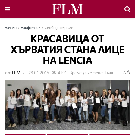
Начало
Лайфстайл
Свободно време
КРАСАВИЦА ОТ
ХЪРВАТИЯ СТАНА ЛИЦЕ
НА LENCIA
A
от
FLM
23.01.2015
4191
Време за четене: 1 мин.
A