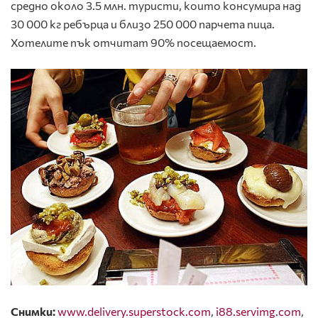
средно около 3.5 млн. туристи, които консумира над
30 000 кг ребърца и близо 250 000 парчета пица.
Хотелите пък отчитат 90% посещаемост.
Снимки:
www.delivery.superstock.com
,
i88.servimg.com
,