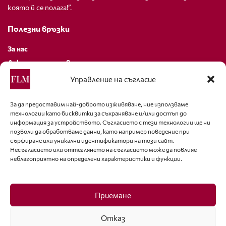
която й се полага!”.
Полезни връзки
За нас
Декларация за поверителност
Политика за бисквитки
Управление на съгласие
За контакти
За да предоставим най-доброто изживяване, ние използваме
технологии като бисквитки за съхраняване и/или достъп до
editor@fashion-lifestyle.net
информация за устройството. Съгласието с тези технологии ще ни
позволи да обработваме данни, като например поведение при
+359 88 227 33 47
сърфиране или уникални идентификатори на този сайт.
Несъгласието или оттеглянето на съгласието може да повлияе
неблагоприятно на определени характеристики и функции.
Последвайте ни
Facebook
Приемане
Отказ