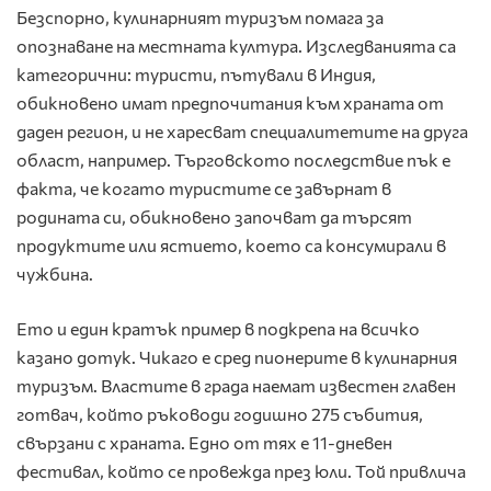
Безспорно, кулинарният туризъм помага за
опознаване на местната култура. Изследванията са
категорични: туристи, пътували в Индия,
обикновено имат предпочитания към храната от
даден регион, и не харесват специалитетите на друга
област, например. Търговското последствие пък е
факта, че когато туристите се завърнат в
родината си, обикновено започват да търсят
продуктите или ястието, което са консумирали в
чужбина.
Ето и един кратък пример в подкрепа на всичко
казано дотук. Чикаго е сред пионерите в кулинарния
туризъм. Властите в града наемат известен главен
готвач, който ръководи годишно 275 събития,
свързани с храната. Едно от тях е 11-дневен
фестивал, който се провежда през юли. Той привлича