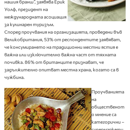
нашия бранш”, заявява Ерик
Уолф, президент на
международната асоциация
за кулинарен туризъм.
Според проучвания на организацията, проведени във
Великобритания, 53% от респондентите заявяват,
че консумирането на традиционни местни ястия е
важна или изключително важна част от тяхната
почивка. 86% от британците признават, че
задължително опитват местна храна, когато са в
чужбина.
Проучванията
на
общественот
о мнение са
категорични –
супермаркети