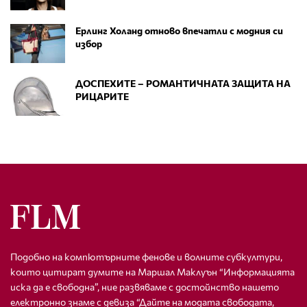
Ерлинг Холанд отново впечатли с модния си
избор
ДОСПЕХИТЕ – РОМАНТИЧНАТА ЗАЩИТА НА
РИЦАРИТЕ
Подобно на компютърните фенове и волните субкултури,
които цитират думите на Маршал Маклуън “Информацията
иска да е свободна”, ние развяваме с достойнство нашето
електронно знаме с девиза “Дайте на модата свободата,