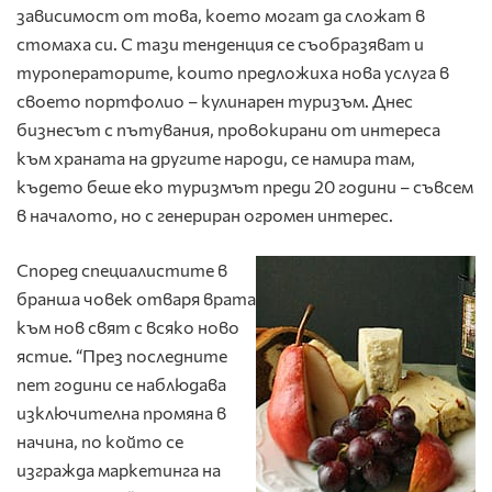
зависимост от това, което могат да сложат в
стомаха си. С тази тенденция се съобразяват и
туроператорите, които предложиха нова услуга в
своето портфолио – кулинарен туризъм. Днес
бизнесът с пътувания, провокирани от интереса
към храната на другите народи, се намира там,
където беше еко туризмът преди 20 години – съвсем
в началото, но с генериран огромен интерес.
Според специалистите в
бранша човек отваря врата
към нов свят с всяко ново
ястие. “През последните
пет години се наблюдава
изключителна промяна в
начина, по който се
изгражда маркетинга на