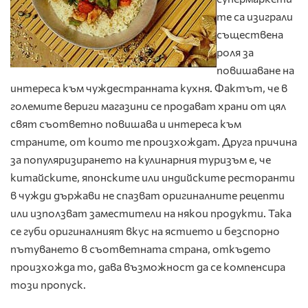
те са изиграли
съществена
роля за
повишаване на
интереса към чуждестранната кухня. Фактът, че в
големите вериги магазини се продават храни от цял
свят съответно повишава и интереса към
страните, от които те произхождат. Друга причина
за популяризирането на кулинарния туризъм е, че
китайските, японските или индийските ресторанти
в чужди държави не спазват оригиналните рецепти
или използват заместители на някои продукти. Така
се губи оригиналният вкус на ястието и безспорно
пътуването в съответната страна, откъдето
произхожда то, дава възможност да се компенсира
този пропуск.