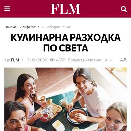
Начало
Лайфстайл
Свободно време
КУЛИНАРНА РАЗХОДКА
ПО СВЕТА
A
от
FLM
31.07.2009
4556
Време за четене: 1 мин.
A