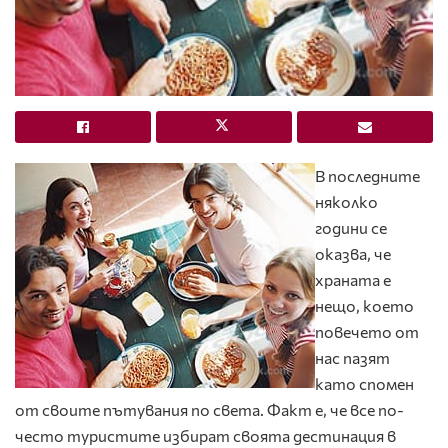
В последните
няколко
години се
оказва, че
храната е
нещо, което
повечето от
нас пазят
като спомен
от своите пътувания по света. Факт е, че все по-
често туристите избират своята дестинация в