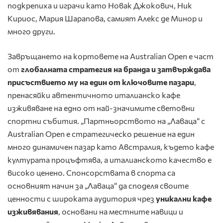
подкрепиха и играчи като Новак Джокович, Ник
Кириос, Мария Шарапова, самият Алекс де Минор и
много други.
Завръщането на кортовете на Australian Open е част
от
глобалната стратегия на бранда и затвърждава
присъствието му на един от ключовите пазари
,
пренасяйки автентичното италианско кафе
изживяване на едно от най-значимите световни
спортни събития. „Партньорството на „Лаваца“ с
Australian Open е стратегическо решение на един
много динамичен пазар като Австралия, където кафе
културата процъфтява, а италианското качество е
високо ценено. Спонсорствата в спорта са
основният начин за „Лаваца“ да споделя своите
ценности с широката аудитория чрез
уникални кафе
изживявания
, основани на местните навици и