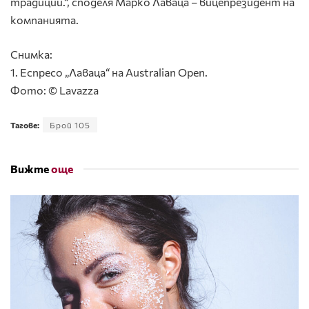
традиции.“, споделя Марко Лаваца – вицепрезидент на
компанията.
Снимка:
1. Еспресо „Лаваца“ на Australian Open.
Фото: © Lavazza
Тагове:
Брой 105
Вижте
още