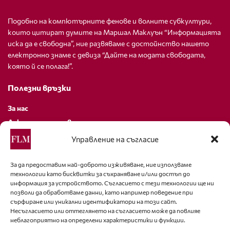
Подобно на компютърните фенове и волните субкултури,
които цитират думите на Маршал Маклуън “Информацията
иска да е свободна”, ние развяваме с достойнство нашето
електронно знаме с девиза “Дайте на модата свободата,
която й се полага!”.
Полезни връзки
За нас
Декларация за поверителност
Политика за бисквитки
Управление на съгласие
За контакти
За да предоставим най-доброто изживяване, ние използваме
технологии като бисквитки за съхраняване и/или достъп до
editor@fashion-lifestyle.net
информация за устройството. Съгласието с тези технологии ще ни
позволи да обработваме данни, като например поведение при
+359 88 227 33 47
сърфиране или уникални идентификатори на този сайт.
Несъгласието или оттеглянето на съгласието може да повлияе
неблагоприятно на определени характеристики и функции.
Последвайте ни