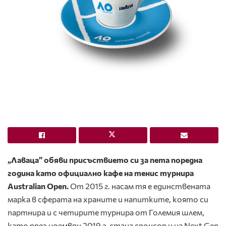
„Лаваца” обяви присъствието си за пета поредна
година като официално кафе на тенис турнира
Australian Open.
От 2015 г. насам тя е единствената
марка в сферата на храните и напитките, която си
партнира и с четирите турнира от Големия шлем,
като през ноември 2019 г. стана спонсор и на Next Gen