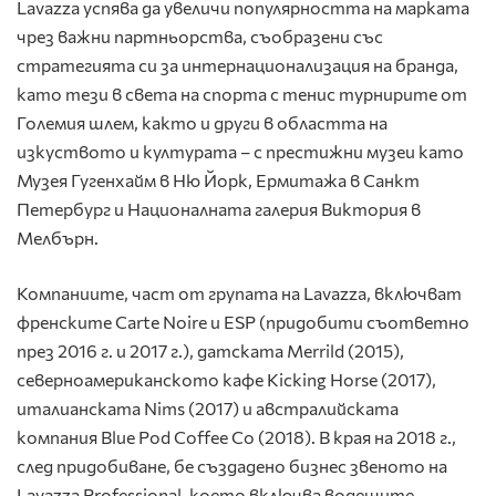
Lavazza успява да увеличи популярността на марката
чрез важни партньорства, съобразени със
стратегията си за интернационализация на бранда,
като тези в света на спорта с тенис турнирите от
Големия шлем, както и други в областта на
изкуството и културата – с престижни музеи като
Музея Гугенхайм в Ню Йорк, Ермитажа в Санкт
Петербург и Националната галерия Виктория в
Мелбърн.
Компаниите, част от групата на Lavazza, включват
френските Carte Noire и ESP (придобити съответно
през 2016 г. и 2017 г.), датската Merrild (2015),
северноамериканското кафе Kicking Horse (2017),
италианската Nims (2017) и австралийската
компания Blue Pod Coffee Co (2018). В края на 2018 г.,
след придобиване, бе създадено бизнес звеното на
Lavazza Professional, което включва водещите