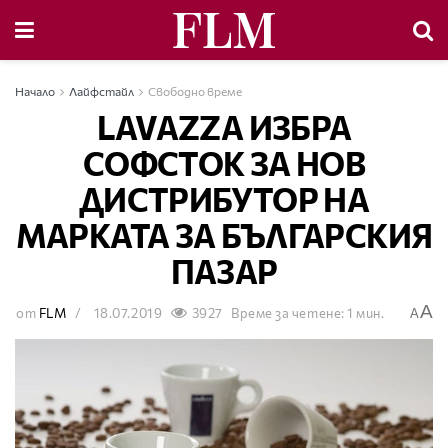
Начало
Лайфстайл
Свободно време
LAVAZZA ИЗБРА
СОФСТОК ЗА НОВ
ДИСТРИБУТОР НА
МАРКАТА ЗА БЪЛГАРСКИЯ
ПАЗАР
A
от
FLM
18.07.2019
3927
Време за четене: 1 мин.
A