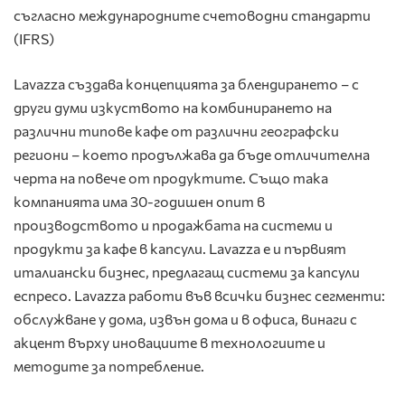
съгласно международните счетоводни стандарти
(IFRS)
Lavazza създава концепцията за блендирането – с
други думи изкуството на комбинирането на
различни типове кафе от различни географски
региони – което продължава да бъде отличителна
черта на повече от продуктите. Също така
компанията има 30-годишен опит в
производството и продажбата на системи и
продукти за кафе в капсули. Lavazza е и първият
италиански бизнес, предлагащ системи за капсули
еспресо. Lavazza работи във всички бизнес сегменти:
обслужване у дома, извън дома и в офиса, винаги с
акцент върху иновациите в технологиите и
методите за потребление.