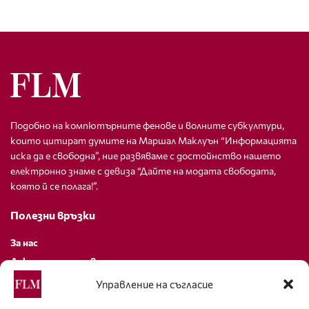
Подобно на компютърните фенове и волните субкултури,
които цитират думите на Маршал Маклуън “Информацията
иска да е свободна”, ние развяваме с достойнство нашето
електронно знаме с девиза “Дайте на модата свободата,
която й се полага!”.
Полезни връзки
За нас
Декларация за поверителност
Политика за бисквитки
Управление на съгласие