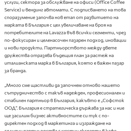
услуги, сектора за обслужване на офиси (Office Coffee
Service) и вендинг автомати. С подписването на това
споразумение започва нов етап от развитието на
марката в България с цел увеличаване на броя на
потребителите на Lavazza във всички сегменти, чрез
по-фокусиран и целенасочен пазарен подход, иновации
и нови продукти. Партньорството между двете
дружества отразява бъдещия план за растеж на
италианската марка в България, която е важен пазар
за бранда.
„Много сме щастливи да започнем отново нашето
сътрудничество с такъв надежден, професионален и
стабилен партньор в България, какъвто е „Софсток
ООД“. България е стратегическа държава за нас и ние
ще засилим бизнес активностите си тук с по-
директен подход в маркетинга и изграждане на
солидни партньорства с местни експерти в кафе