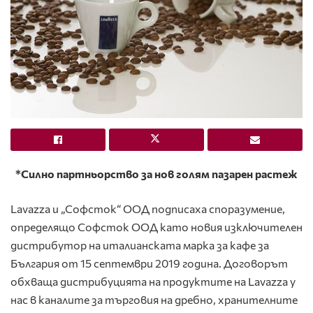
*Силно партньорство за нов голям пазарен растеж
Lavazza и „Софсток“ ООД подписаха споразумение,
определящо Софсток ООД като новия изключителен
дистрибутор на италианската марка за кафе за
България от 15 септември 2019 година. Договорът
обхваща дистрибуцията на продуктите на Lavazza у
нас в каналите за търговия на дребно, хранителните