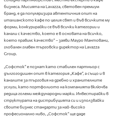
бизнеса. Мисията на Lavazza, световен премиум
бранд, е да популяризира автентичния опит на
италианското кафе по целия свят и във всичките му
форми, конкурирайки се във всички категории и
канали с качество, което е в основата на всичко,
което правим: качество“ – заяви Мауро Мантовани,
глобален главен търговски директор на Lavazza
Group.
„Софсток“ е познат като стабилен партньор с
дългогодишен опит в категория „Кафе“, а също и в
каналите за търговия на дребно и хранителните
услуги, като портфолиото на компанията включва
редица големи международни марки. Инвестирайки в
структурата на дистрибуцията си и използвайки
своите бизнес стандарти за най-високо
професионално ниво, „Софсток“ ще даде