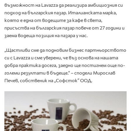
възможност на Lavazza да реализира амбициозния си
подход на българския пазар. Италианската марка,
която е една от водещите за кафе в света,
присъства на българския пазар повече от 27 години и
заема водеща позиция на пазара у нас.
„Щастливи сме да подновим бизнес партньорството
си с Lavazza и сме уверени, че въз основа на нашата
добра практика досега, заедно ще постигнем още по-
големи резултати в бъдеще.“ – сподели Мирослав
Печев, собственик на „Софсток” ООД.