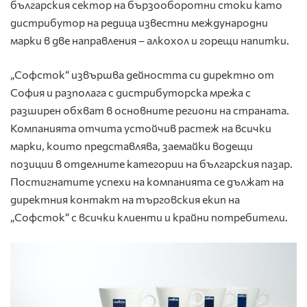
българския сектор на бързооборотни стоки като
дистрибутор на редица известни международни
марки в две направления – алкохол и горещи напитки.
„Софсток“ извършва дейността си директно от
София и разполага с дистрибуторска мрежа с
разширен обхват в основните региони на страната.
Компанията отчита устойчив растеж на всички
марки, които представлява, заемайки водещи
позиции в отделните категории на българския пазар.
Постигнатите успехи на компанията се дължат на
директния контакт на търговския екип на
„Софсток“ с всички клиенти и крайни потребители.