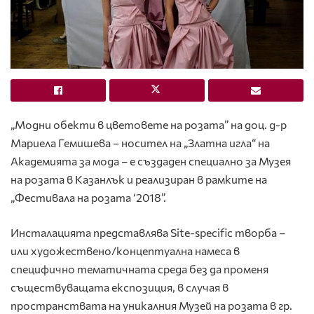
„Модни обекти в цветовете на розата” на доц. д-р
Мариела Гемишева – носител на „Златна игла“ на
Академията за мода – е създаден специално за Музея
на розата в Казанлък и реализиран в рамките на
„Фестивала на розата ‘2018”.
Инсталацията представлява Site-specific творба –
или художествено/концептуална намеса в
специфично тематичната среда без да променя
съществуващата експозиция, в случая в
пространствата на уникалния Музей на розата в гр.