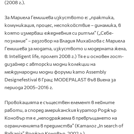
(2008 г.).
За Мариела Гемишева изкуството е: „практика,
комуникация, процес, неспокойствие – динамика, в
която измерваш ежедневния си ритъм” („Себе-
познание” – разговор на Владия Михайлова с Мариела
Гемишева за модата, изкуството и модерната жена,
в: Intelligent life, пролет 2008 г.) Тя е и основен гост-
дизайнер с авторски модни колекции на
международни модни форуми като Аssembly
Designefestival в Грац; MODEPALAST във Виена за
периода 2005–2016 г.
Провокацията е съществен елемент в нейните
работи, а според американския куратор Роджър
Коновър тя е „неподражаема в превръщането на
ограниченията в предимства” (Каталог „In search of
Balkania”, Роджър Коновър, 2002 г.)