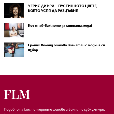
УЕРИС ДИЪРИ – ПУСТИННОТО ЦВЕТЕ,
КОЕТО УСПЯ ДА РАЗЦЪФНЕ
Кое е най-важното за лятната мода?
Ерлинг Холанд отново впечатли с модния си
избор
Подобно на компютърните фенове и волните субкултури,