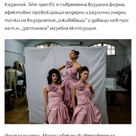
Казанлък. Site-specific е съвременна визуална форма,
ефективно провокираща модерни и различни гледни
точки на възприятие „оживяващи” и даващи нов пулс
на т.н. „застинала” музейна експозиция.
Инсталацията „Модни обекти в цветовете на