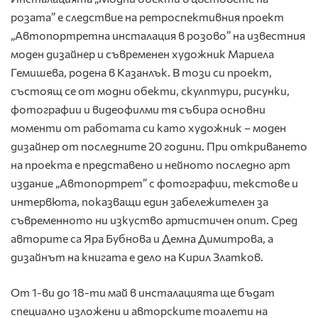
розата” е следствие на ретроспективния проект
„Автопортретна инсталация в розово” на известния
моден дизайнер и съвременен художник Мариела
Гемишева, родена в Казанлък. В този си проект,
състоящ се от модни обекти, скулптури, рисунки,
фотографии и видеофилми тя събира основни
моменти от работата си като художник – моден
дизайнер от последните 20 години. При откриването
на проекта е представено и нейното последно арт
издание „Автопортрет” с фотографии, текстове и
интервюта, показващи един забележителен за
съвременното ни изкуство артистичен опит. Сред
авторите са Яра Бубнова и Демна Димитрова, а
дизайнът на книгата е дело на Кирил Златков.
От 1-ви до 18-ти май в инсталацията ще бъдат
специално изложени и авторските тоалети на