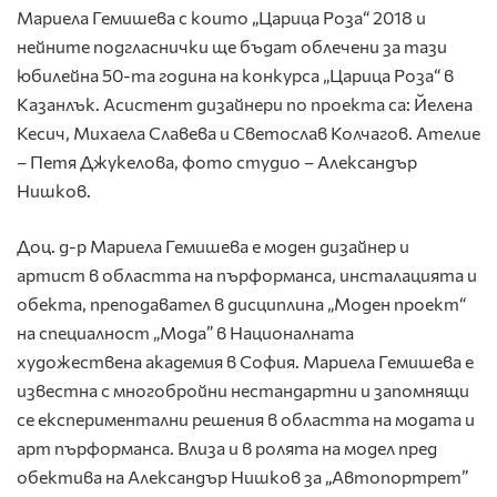
Мариела Гемишева с които „Царица Роза“ 2018 и
нейните подгласнички ще бъдат облечени за тази
юбилейна 50-та година на конкурса „Царица Роза“ в
Казанлък. Асистент дизайнери по проекта са: Йелена
Кесич, Михаела Славева и Светослав Колчагов. Ателие
– Петя Джукелова, фото студио – Александър
Нишков.
Доц. д-р Мариела Гемишева е моден дизайнер и
артист в областта на пърформанса, инсталацията и
обекта, преподавател в дисциплина „Моден проект“
на специалност „Мода” в Националната
художествена академия в София. Мариела Гемишева е
известна с многобройни нестандартни и запомнящи
се експериментални решения в областта на модата и
арт пърформанса. Влиза и в ролята на модел пред
обектива на Александър Нишков за „Автопортрет”