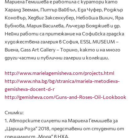
Мариела Гемишева е работила с куратори като
Харалд Зееман, Питър Вайбъл, Еда Чуфер, Роджър
Коновър, Хедвиг Заксенхубер, Небойша Вилич, Яра
Бубнова, Мария Василева, Лъчезар Бояджиев и др.
Нейни работи са притежание на Софийска градска
художествена галерия в София, ESSL MUSEUM –
Виена, Gass Art Gallery – Tорино, както и на много
други частни и публични галерии и колекции.
http://www.marielagemisheva.com/projects.html
http://www.nha.bg/bg/stranica/mariela-metodieva-
gemisheva-docent-d-r
http://gemisheva.com/Guns-and-Roses-Oil-Lookbook
Снимки:
1. Авторските силуети на Мариела Гемишева за
„Царица Роза“ 2018, представени от студенти от
специалност „Мода“ в НХА.