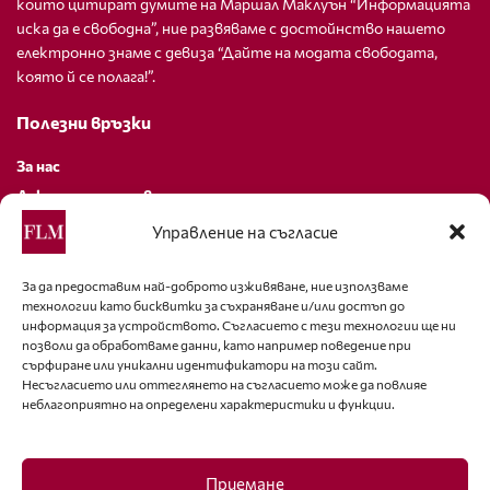
които цитират думите на Маршал Маклуън “Информацията
иска да е свободна”, ние развяваме с достойнство нашето
електронно знаме с девиза “Дайте на модата свободата,
която й се полага!”.
Полезни връзки
За нас
Декларация за поверителност
Политика за бисквитки
Управление на съгласие
За контакти
За да предоставим най-доброто изживяване, ние използваме
технологии като бисквитки за съхраняване и/или достъп до
editor@fashion-lifestyle.net
информация за устройството. Съгласието с тези технологии ще ни
позволи да обработваме данни, като например поведение при
+359 88 227 33 47
сърфиране или уникални идентификатори на този сайт.
Несъгласието или оттеглянето на съгласието може да повлияе
неблагоприятно на определени характеристики и функции.
Последвайте ни
Facebook
Приемане