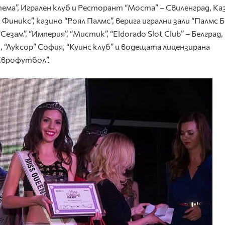
тема”, Игрален клуб и Ресторант “Мостa” – Свиленград, Ка
Финикс”, казино “Роял Палмс”, верига игрални зали “Палмс 
езам”, “Империя”, “Мистик”, “Еldorado Slot Club” – Белград,
, “Луксор” София, “Куинс клуб” и водещата лицензирана
Еврофутбол”.