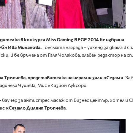
дителка в конкурса Miss Gaming BEGE 2014 бе избрана
уб» Ива Миланова.
Голямата награда – уикенд за двама в сп
ски, й бе връчена от Галя Чолакова, главен редактор на сп.
а Тръпчева, представителка на игрални зали «Сезам»
. За
адинела Чушева, Мис «Казион Луксор».
– ваучер за антистрес масаж от Бизнес център, хотел и 
ис «Сезам» Диляна Тръпчева
.