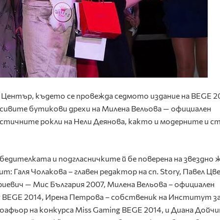
о Център, където се провежда седмото издание на BEGE 2
ивите бутикови дрехи на Милена Вельова — официален
стичните рокли на Нели Деянова, както и модерните и с
бедителката и подгласничките й бе поверена на звездно 
т: Галя Чолакова – главен редактор на сп. Story, Павел Ц
иевич — Мис България 2007, Милена Вельова – официален
ng BEGE 2014, Ирена Петрова – собственик на Институт з
коафьор на конкурса Miss Gaming BEGE 2014, и Диана Дойч