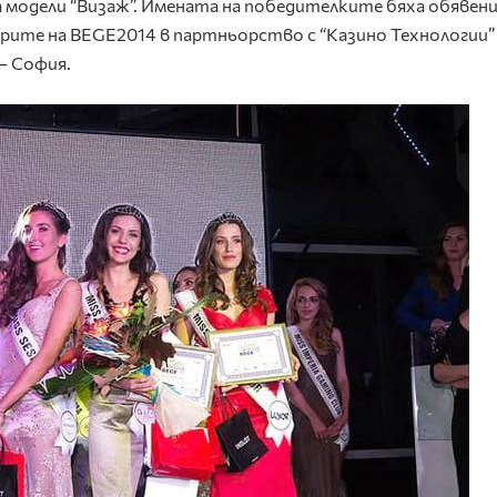
а модели “Визаж”. Имената на победителките бяха обявени
рите на BEGE2014 в партньорство с “Казино Технологии”
– София.