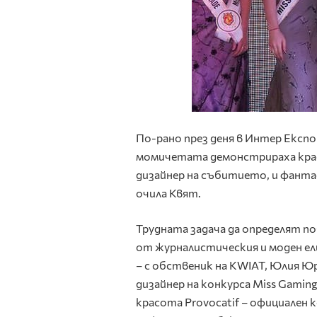
По-рано през деня в Интер Експ
момичетата демонстрираха крас
дизайнер на събитието, и фанта
очила Квят.
Трудната задача да определят по
от журналистическия и моден ели
– с обственик на KWIAT, Юлия Юр
дизайнер на конкурса Miss Gami
красота Provocatif – официален 