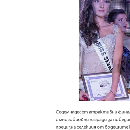
Седемнадесет атрактивни финали
с многобройни награди за побед
прецизна селекция от водещите к