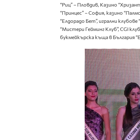
“Риц” – Пловдив, Казино “Хризан
“Принцес” – София, казино “Палмс 
“Елдорадо Бет”, игрални клубове “С
“Мистери Гейминг Клуб”, CGI клуб
букмейкърска къща в България “