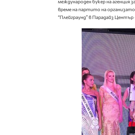
международен букер на агенция з
време на партито на организато
“Плейграунд” в Парадайз Център 