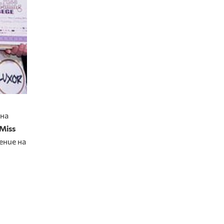
ана
Miss
ение на