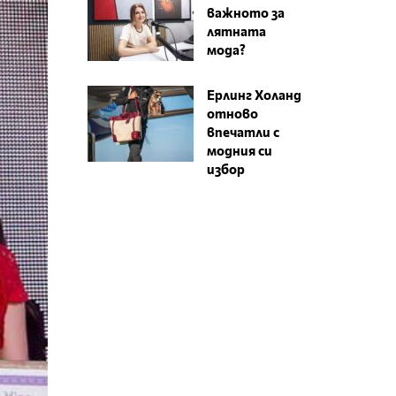
важното за
лятната
мода?
Ерлинг Холанд
отново
впечатли с
модния си
избор