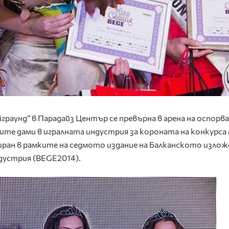
раунд“ в Парадайз Център се превърна в арена на оспорв
ите дами в игралната индустрия за короната на конкурса
зиран в рамките на седмото издание на Балканското излож
дустрия (BEGE2014).