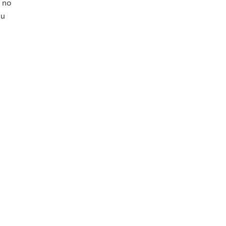
 по
 и