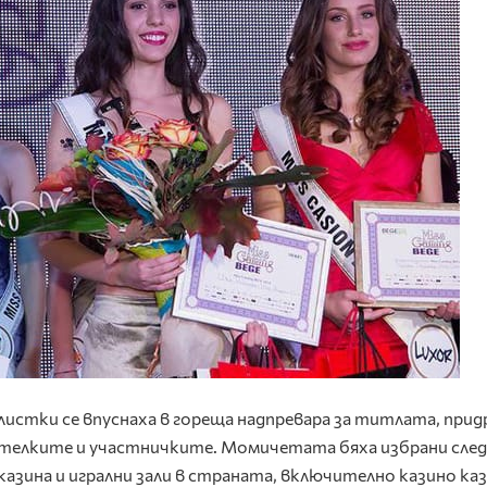
стки се впуснаха в гореща надпревара за титлата, при
ителките и участничките. Момичетата бяха избрани след
азина и игрални зали в страната, включително казино ка