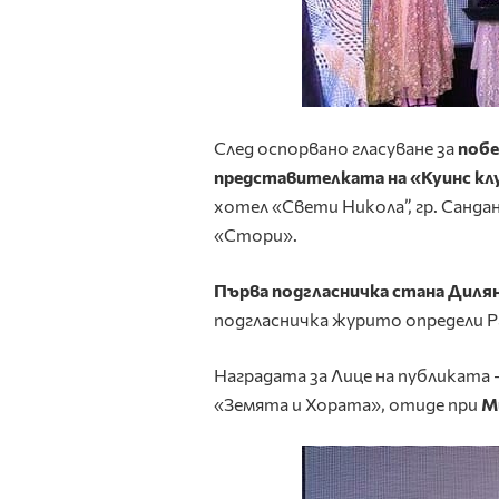
След оспорвано гласуване за
побе
представителката на «Куинс кл
хотел «Свети Никола”, гр. Сандан
«Стори».
Първа подгласничка стана Дилян
подгласничка журито определи Р
Наградата за Лице на публиката 
«Земята и Хората», отиде при
М