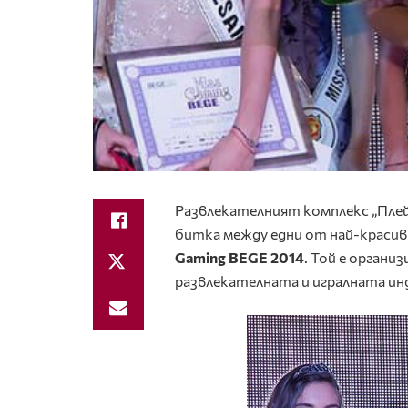
Развлекателният комплекс „Плейг
битка между едни от най-красив
Gaming BEGE 2014
. Той е органи
развлекателната и игралната ин