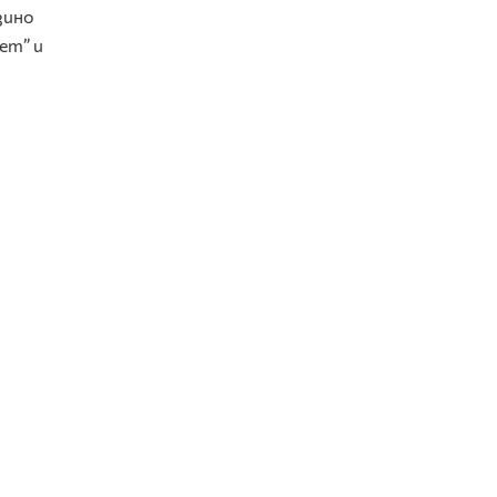
зино
Бет” и