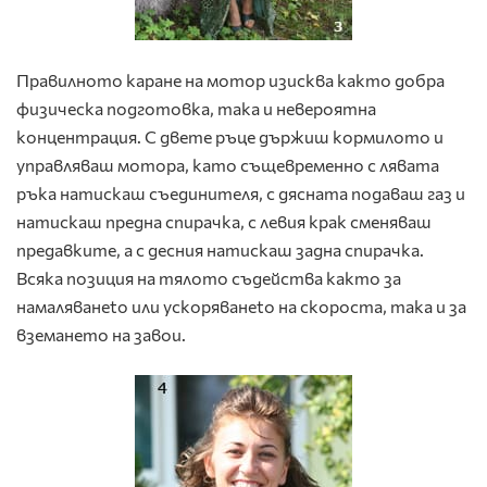
Правилното каране на мотор изисква както добра
физическа подготовка, така и невероятна
концентрация. С двете ръце държиш кормилото и
управляваш мотора, като същевременно с лявата
ръка натискаш съединителя, с дясната подаваш газ и
натискаш предна спирачка, с левия крак сменяваш
предавките, а с десния натискаш задна спирачка.
Всяка позиция на тялото съдейства както за
намаляванеto или ускоряванеto на скороста, така и за
вземането на завои.