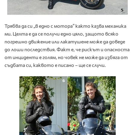
Трябва да си „в едно с мотора” както казва механика
ми. Целта е да се получи едно цяло, защото всяко
погрешно движение или лакатушене може да доведе
до лоши последствия. Факт е, че рискът и опасноста
от инциденти е голям, но човек не може да избяга от
съдбата си, каквото е писано – ще се случи.