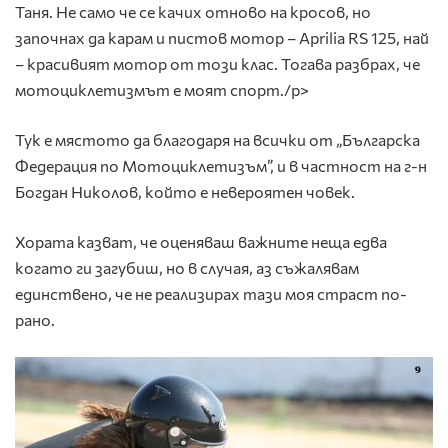
Таня. Не само че се качих отново на кросов, но
започнах да карам и пистов мотор – Aprilia RS 125, най
– красивият мотор от този клас. Тогава разбрах, че
мотоциклетизмът е моят спорт./p>
Тук е мястото да благодаря на всички от „Българска
Федерация по Мотоциклетизъм”, и в частност на г-н
Богдан Николов, който е невероятен човек.
Хората казват, че оценяваш важните неща едва
когато ги загубиш, но в случая, аз съжалявам
единствено, че не реализирах тази моя страст по-
рано.