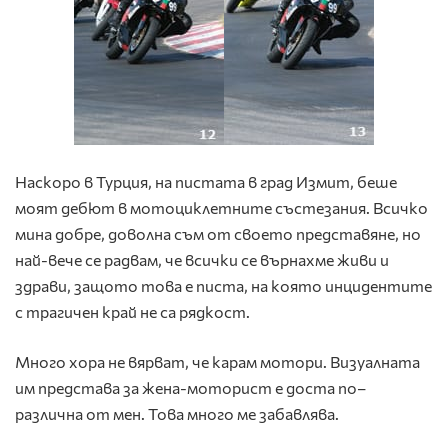
Наскоро в Турция, на пистата в град Измит, беше
моят дебют в мотоциклетните състезания. Всичко
мина добре, доволна съм от своето представяне, но
най-вече се радвам, че всички се върнахме живи и
здрави, защото това е писта, на която инцидентите
с трагичен край не са рядкост.
Много хора не вярват, че карам мотори. Визуалната
им представа за жена-моторист е доста по–
различна от мен. Това много ме забавлява.