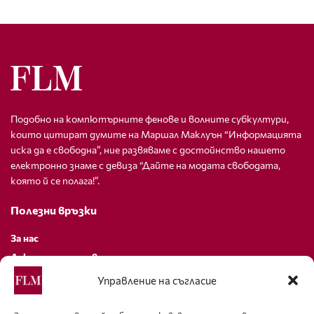
Подобно на компютърните фенове и волните субкултури,
които цитират думите на Маршал Маклуън “Информацията
иска да е свободна”, ние развяваме с достойнство нашето
електронно знаме с девиза “Дайте на модата свободата,
която й се полага!”.
Полезни връзки
За нас
Декларация за поверителност
Политика за бисквитки
Управление на съгласие
За контакти