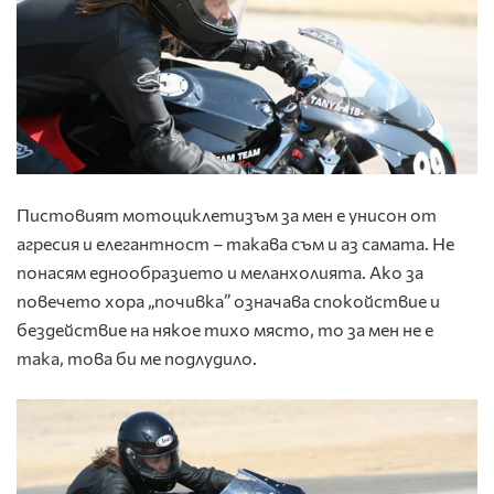
Пистовият мотоциклетизъм за мен е унисон от
агресия и елегантност – такава съм и аз самата. Не
понасям еднообразието и меланхолията. Ако за
повечето хора „почивка” означава спокойствие и
бездействие на някое тихо място, то за мен не е
така, това би ме подлудило.