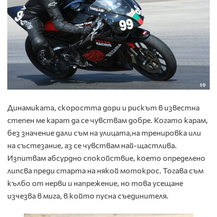
Динамиката, скоростта дори и рискът в известна
степен ме карат да се чувствам добре. Когато карам,
без значение дали съм на улицата,на тренировка или
на състезание, аз се чувствам най-щастлива.
Изпитвам абсурдно спокойствие, което определено
липсва преди старта на някой мотокрос. Тогава съм
кълбо от нерви и напрежение, но това усещане
изчезва в мига, в който пусна съединителя.