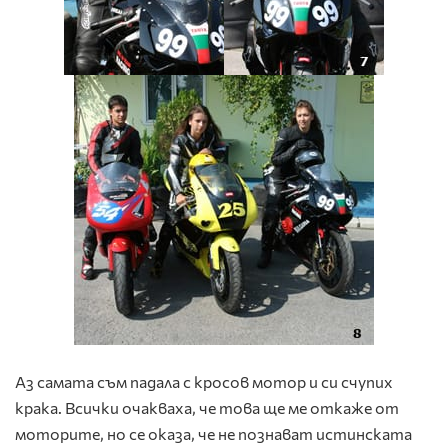
Аз самата съм падала с кросов мотор и си счупих
крака. Всички очакваха, че това ще ме откаже от
моторите, но се оказа, че не познават истинската