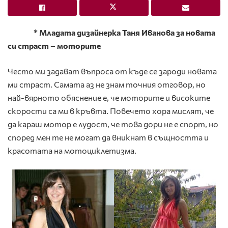
* Младата дизайнерка Таня Иванова за новата
си страст – моторите
Често ми задават въпроса от къде се зароди новата
ми страст. Самата аз не знам точния отговор, но
най-вярното обяснение е, че моторите и високите
скорости са ми в кръвта. Повечето хора мислят, че
да караш мотор е лудост, че това дори не е спорт, но
според мен те не могат да вникнат в същността и
красотата на мотоциклетизма.