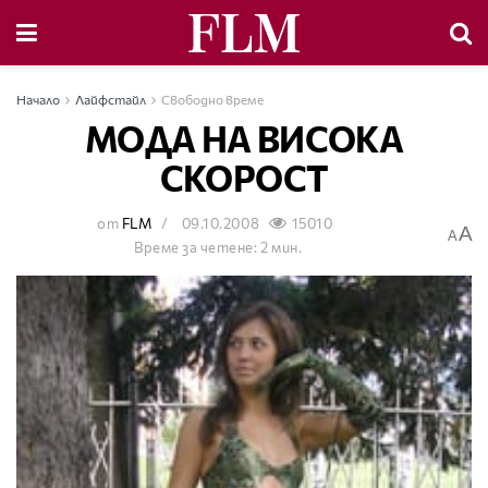
Начало
Лайфстайл
Свободно време
МОДА НА ВИСОКА
СКОРОСТ
от
FLM
09.10.2008
15010
A
A
Време за четене: 2 мин.