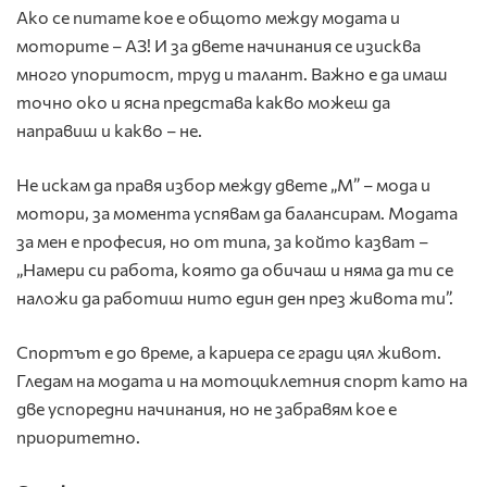
Ако се питате кое е общото между модата и
моторите – АЗ! И за двете начинания се изисква
много упоритост, труд и талант. Важно е да имаш
точно око и ясна представа какво можеш да
направиш и какво – не.
Не искам да правя избор между двете „М” – мода и
мотори, за момента успявам да балансирам. Модата
за мен е професия, но от типа, за който казват –
„Намери си работа, която да обичаш и няма да ти се
наложи да работиш нито един ден през живота ти”.
Спортът е до време, а кариера се гради цял живот.
Гледам на модата и на мотоциклетния спорт като на
две успоредни начинания, но не забравям кое е
приоритетно.