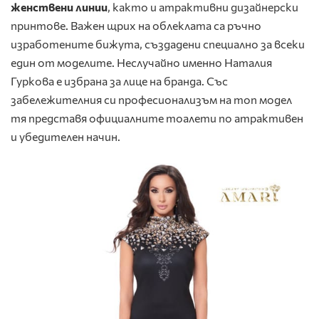
женствени линии
, както и атрактивни дизайнерски
принтове. Важен щрих на облеклата са ръчно
изработените бижута, създадени специално за всеки
един от моделите. Неслучайно именно Наталия
Гуркова е избрана за лице на бранда. Със
забележителния си професионализъм на топ модел
тя представя официалните тоалети по атрактивен
и убедителен начин.