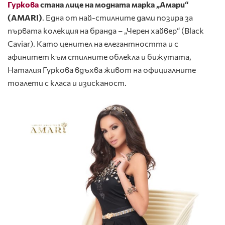
Гуркова
стана лице на модната марка „Амари“
(AMARI)
. Една от най-стилните дами позира за
първата колекция на бранда – „Черен хайвер“ (Black
Caviar). Като ценител на елегантността и с
афинитет към стилните облекла и бижутата,
Наталия Гуркова вдъхва живот на официалните
тоалети с класа и изисканост.