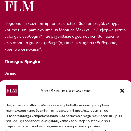
Подобно на компютърните фенове и волните субкултури,
които цитират думите на Маршал Маклуън “Информацията
иска да е свободна”, ние развяваме с достойнство нашето
електронно знаме с девиза “Дайте на модата свободата,
която й се полага!”.
Полезни връзки
За нас
Декларация за поверителност
Политика за бисквитки
Управление на съгласие
За контакти
За да предоставим най-доброто изживяване, ние използваме
технологии като бисквитки за съхраняване и/или достъп до
editor@fashion-lifestyle.net
информация за устройството. Съгласието с тези технологии ще ни
позволи да обработваме данни, като например поведение при
+359 88 227 33 47
сърфиране или уникални идентификатори на този сайт.