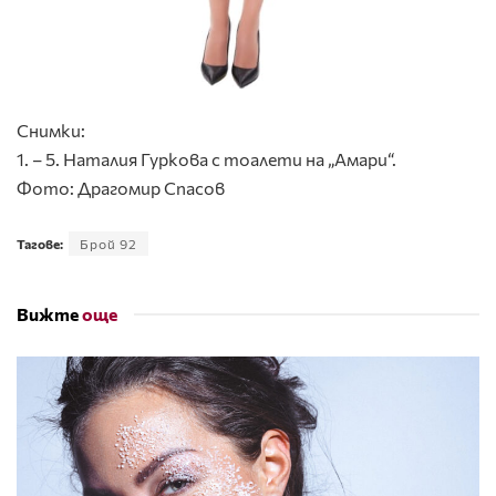
Снимки:
1. – 5. Наталия Гуркова с тоалети на „Амари“.
Фото: Драгомир Спасов
Тагове:
Брой 92
Вижте
още