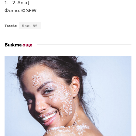
1. – 2. Ania J
Фото: © SFW
Тагове:
Брой 85
Вижте
още