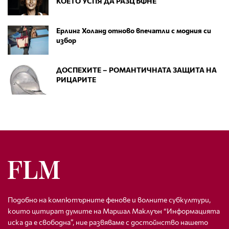
КОЕТО УСПЯ ДА РАЗЦЪФНЕ
Ерлинг Холанд отново впечатли с модния си
избор
ДОСПЕХИТЕ – РОМАНТИЧНАТА ЗАЩИТА НА
РИЦАРИТЕ
Подобно на компютърните фенове и волните субкултури,
които цитират думите на Маршал Маклуън “Информацията
иска да е свободна”, ние развяваме с достойнство нашето