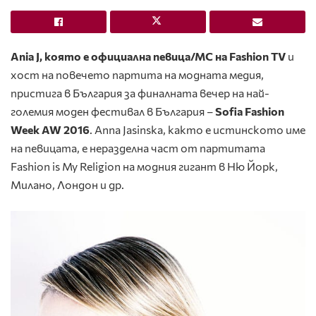
Ania J, която е официална певица/МС на Fashion TV
и
хост на повечето партита на модната медия,
пристига в България за финалната вечер на най-
големия моден фестивал в България –
Sofia Fashion
Week AW 2016
. Anna Jasinska, както е истинското име
на певицата, е неразделна част от партитата
Fashion is My Religion на модния гигант в Ню Йорк,
Милано, Лондон и др.