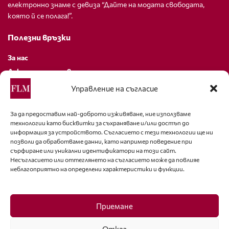
електронно знаме с девиза “Дайте на модата свободата,
която й се полага!”.
Полезни връзки
За нас
Декларация за поверителност
Политика за бисквитки
Управление на съгласие
За контакти
За да предоставим най-доброто изживяване, ние използваме
технологии като бисквитки за съхраняване и/или достъп до
editor@fashion-lifestyle.net
информация за устройството. Съгласието с тези технологии ще ни
позволи да обработваме данни, като например поведение при
+359 88 227 33 47
сърфиране или уникални идентификатори на този сайт.
Несъгласието или оттеглянето на съгласието може да повлияе
неблагоприятно на определени характеристики и функции.
Последвайте ни
Facebook
Приемане
Отказ