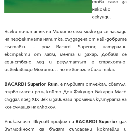
това само за
няколко
секунди.
Всеки почитател на Мохито сега може да се наслади
на перфектната напитка, създадена от най-добрите
съставки
– ром
Bacardi Superior, натурални
екстракти от лайм, мента и захар. Добавя се
единствено лед и резултатът е страхотно,
освежаващо Мохито. . . но не винаги е било така.
BACARDI
Superior
Rum
, е първият отлежал, светъл,
първокласен ром, който Дон
Факундо Бакарди Масó
създал през XIX век и завинаги променил културата на
консумация на алкохол.
Уникалният вкусов профил на
BACARDI
Superior
дал
възможност да бъдат създадени коктейли и