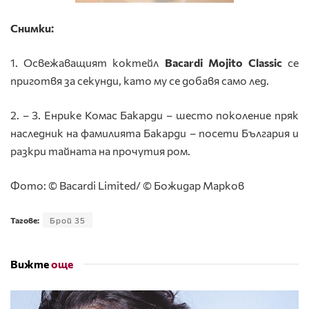
Снимки:
1. Освежаващият коктейл
Bacardi
Mojito
Classic
се
приготвя за секунди, като му се добавя само лед.
2. – 3. Енрике Комас Бакарди – шесто поколение пряк
наследник на фамилията Бакарди – посети България и
разкри тайната на прочутия ром.
Фото: © Bacardi Limited/ © Божидар Марков
Тагове:
Брой 35
Вижте
още