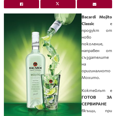
Bacardi
Mojito
Classic
е
продукт от
ново
поколение,
направен от
създателите
на
оригиналното
Мохито.
Коктейлът е
ГОТОВ ЗА
СЕРВИРАНЕ
вкъщи, при