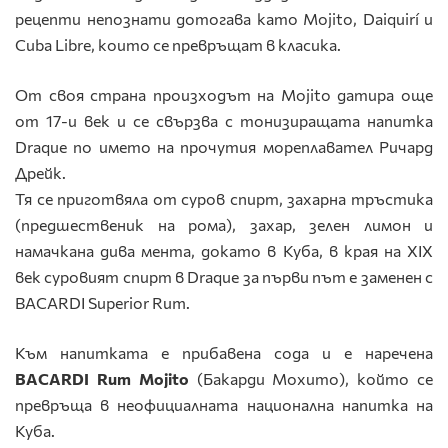
рецепти непознати дотогава като Mojito, Daiquirí и
Cuba Libre, които се превръщат в класика.
От своя страна произходът на Mojito датира още
от 17-и век и се свързва с тонизиращата напитка
Draque по името на прочутия мореплавател Ричард
Дрейк.
Тя се приготвяла от суров спирт, захарна тръстика
(предшественик на рома), захар, зелен лимон и
намачкана дива мента, докато в Куба, в края на XIX
век суровият спирт в Draque за първи път е заменен с
BACARDI Superior Rum.
Към напитката е прибавена сода и е наречена
BACARDI Rum Mojito
(Бакарди Мохито), който се
превръща в неофициалната национална напитка на
Куба.