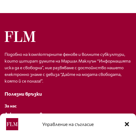
Подобно на компютърните фенове и волните субкултури,
които цитират думите на Маршал Маклуън “Информацията
иска да е свободна”, ние развяваме с достойнство нашето
електронно знаме с девиза “Дайте на модата свободата,
която й се полага!”.
Полезни връзки
За нас
Декларация за поверителност
Политика за бисквитки
Управление на съгласие