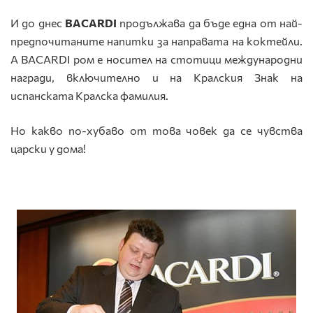
И до днес
BACARDI
продължава да бъде една от най-
предпочитаните напитки за направата на коктейли.
А BACARDI ром е носител на стотици международни
награди, включително и на Кралския Знак на
испанската Кралска фамилия.
Но какво по-хубаво от това човек да се чувства
царски у дома!