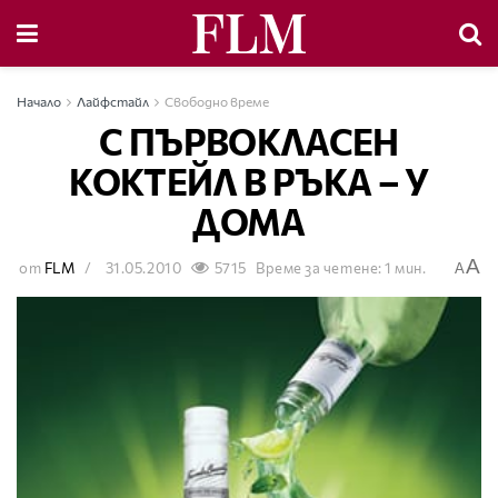
Начало
Лайфстайл
Свободно време
С ПЪРВОКЛАСЕН
КОКТЕЙЛ В РЪКА – У
ДОМА
A
от
FLM
31.05.2010
5715
Време за четене: 1 мин.
A