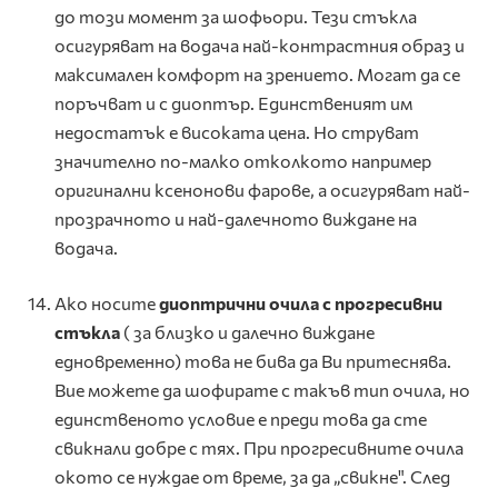
до този момент за шофьори. Тези стъкла
осигуряват на водача най-контрастния образ и
максимален комфорт на зрението. Могат да се
поръчват и с диоптър. Единственият им
недостатък е високата цена. Но струват
значително по-малко отколкото например
оригинални ксенонови фарове, а осигуряват най-
прозрачното и най-далечното виждане на
водача.
Ако носите
диоптрични очила с прогресивни
стъкла
( за близко и далечно виждане
едновременно) това не бива да Ви притеснява.
Вие можете да шофирате с такъв тип очила, но
единственото условие е преди това да сте
свикнали добре с тях. При прогресивните очила
окото се нуждае от време, за да „свикне". След