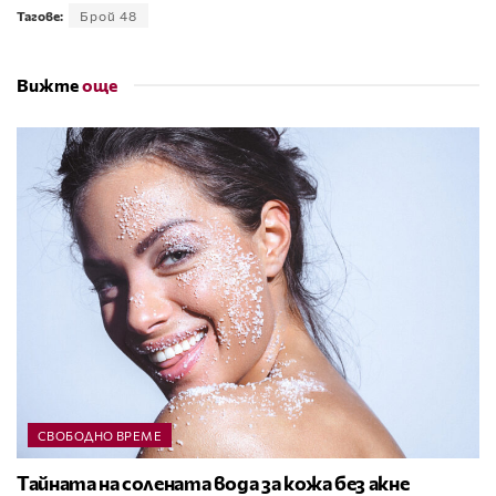
Тагове:
Брой 48
Вижте
още
СВОБОДНО ВРЕМЕ
Тайната на солената вода за кожа без акне