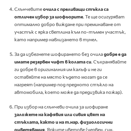
Слънчевите
очила с преливащи стъкла са
отличен избор за шофьорите
. Те ще осигуряват
оптимално добро виждане при преминаване от
участък с ярка светлина към по-тъмен участък,
като например навлизането в тунел.
За да избегнете шофирането без очила
добре
е
да
имате резервен чифт в колата си
. Съхранявайте
ги добре в оригиналния им калъф и не ги
оставяйте на място където могат да се
нагреят (например под предното стъкло на
автомобила, което може да предизвика пожар).
При избор на слънчеви очила за шофиране
заложете на кафявия или сивия цвят на
стъклата, както и на т.нар. физиологични
оцветявания
. Ярките цветове (червен, син,