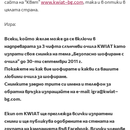
сайта на “Квят”
www
.
kwiat
–
bg
.
com
, така и в оптики в
цялата страна.
Игра:
Всеки, който желае
може
да се включи в
надпреварата за 3 чифта слънчеви очила
KWIAT
като
изпрати
своя снимка на тема „Безопасно шофиране с
очила”
до
30
-ти септември
2011 г.
Покажете ни как вие шофирате и какви са вашите
любими очила за шофиране.
Снимките
заедно
трите си имена и телефон за
обратна връзка
изпращайте на
е-
mail
:
igra
@
kwiat
–
bg
.
com
.
Екип от
KWIAT
ще преглежда всички изпратени
сними и ще публикува одобрените на стената на
групата на кампанията във
Facebook
. Всички членове