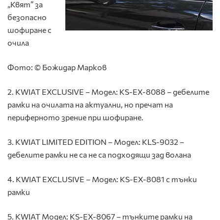
„Квят” за
безопасно
шофиране с
очила
Фото: © Божидар Марков
2. KWIAT EXCLUSIVE – Модел: KS-EX-8088 – дебелите
рамки на очилата на актуални, но пречат на
периферното зрение при шофиране.
3. KWIAT LIMITED EDITION – Модел: KLS-9032 –
дебелите рамки не са не са подходящи зад волана
4. KWIAT EXCLUSIVE – Модел: KS-EX-8081 с тънки
рамки
5. KWIAT Модел: KS-EX-8067 – тънките рамки на