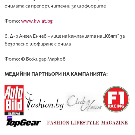
очилата са препоръчителни за шофьорите
Фото:
www
.
kwiat
.
bg
6. Д-р Ангел Енчев – лице на кампанията на „Квят” за
безопасно шофиране с очила
Фото: © Божидар Марков
МЕДИЙНИ ПАРТНЬОРИ
НА КАМПАНИЯТА
: