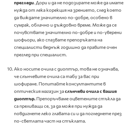
прегледи
. Дори и да не подозирате може да имате
нужда от лека корекция на зрението, след което
да виждате значително по-добре, особено в
сумрак, облачно и дъждовно време. Може да се
почувствате значително по-добрe и по-уверени
шофьори, ако спазвате препоръката на
специалисти веднъж годишно да правите очен
преглед при специалист.
Ако носите очила с диоптър, това не означава,
че слънчевите очила са табу за вас при
шофиране. Попитайте консултантите в
оптическия магазин за
слънчеви очила с
в
ашия
диоптър.
Препоръчваме оцветените стъкла да
са преливащи се, за да може при нужда да
повдигнете леко главата си и да погледнете през
по-светлата част на стъклата.