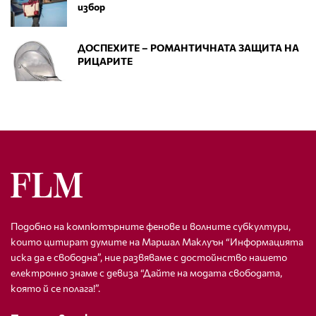
избор
ДОСПЕХИТЕ – РОМАНТИЧНАТА ЗАЩИТА НА
РИЦАРИТЕ
Подобно на компютърните фенове и волните субкултури,
които цитират думите на Маршал Маклуън “Информацията
иска да е свободна”, ние развяваме с достойнство нашето
електронно знаме с девиза “Дайте на модата свободата,
която й се полага!”.