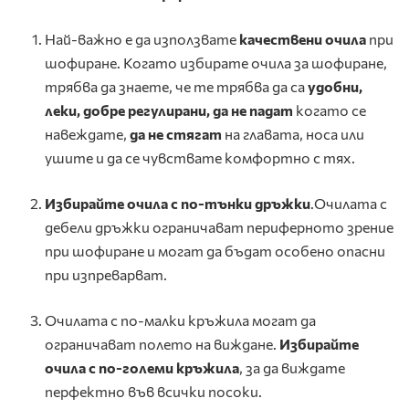
Най-важно е да използвате
качествени очила
при
шофиране. Когато избирате очила за шофиране,
трябва да знаете, че те трябва да са
удобни,
леки, добре регулирани, да не падат
когато се
навеждате,
да не стягат
на главата, носа или
ушите и да се чувствате комфортно с тях.
Избирайте очила с по-тънки дръжки
.Очилата с
дебели дръжки ограничават периферното зрение
при шофиране и могат да бъдат особено опасни
при изпреварват.
Очилата с по-малки кръжила могат да
ограничават полето на виждане.
Изб
ирайте
очила с по-големи кръжила
, за да виждате
перфектно във всички посоки.