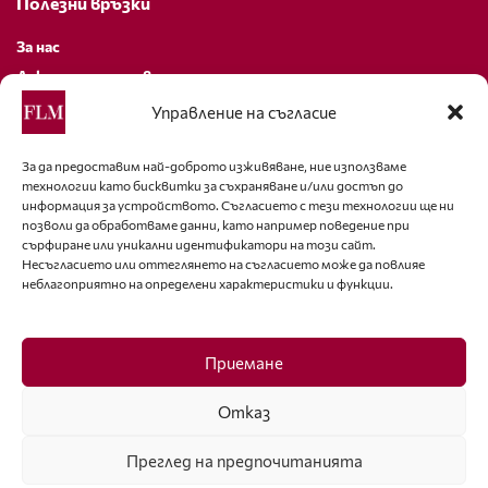
Полезни връзки
За нас
Декларация за поверителност
Политика за бисквитки
Управление на съгласие
За контакти
За да предоставим най-доброто изживяване, ние използваме
технологии като бисквитки за съхраняване и/или достъп до
editor@fashion-lifestyle.net
информация за устройството. Съгласието с тези технологии ще ни
позволи да обработваме данни, като например поведение при
+359 88 227 33 47
сърфиране или уникални идентификатори на този сайт.
Несъгласието или оттеглянето на съгласието може да повлияе
неблагоприятно на определени характеристики и функции.
Последвайте ни
Facebook
Приемане
Отказ
Преглед на предпочитанията
ISSN 1314-8915 Copyright © 2007-2025 Ot igla do konetz Ltd. & Fashion.bg