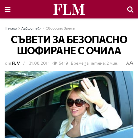
Начало
Лайфстайл
Свободно време
СЪВЕТИ ЗА БЕЗОПАСНО
ШОФИРАНЕ С ОЧИЛА
A
от
FLM
31.08.2011
5419
Време за четене: 2 мин.
A