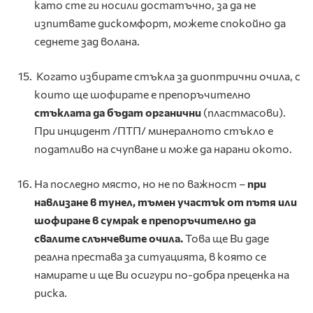
като сте ги носили достатъчно, за да не
изпитвате дискомфорт, можете спокойно да
седнете зад волана.
Когато избирате стъкла за диоптрични очила, с
които ще шофирате е препоръчително
стъклата да бъдат органични
(пластмасови).
При инцидент /ПТП/ минералното стъкло е
податливо на счупване и може да нарани окото.
На последно място, но не по важност –
при
навлизане в тунел, тъмен участък от пътя или
шофиране в сумрак е препоръчително да
свалите слънчевите очила.
Това ще Ви даде
реална престава за ситуацията, в която се
намирате и ще Ви осигури по-добра преценка на
риска.