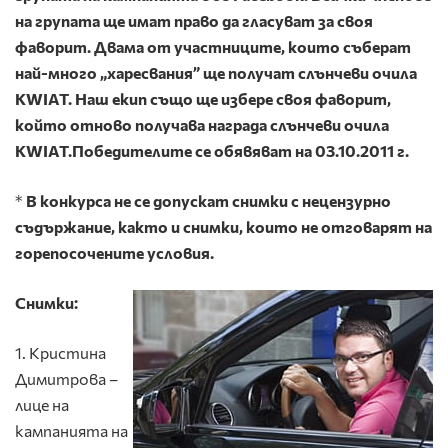
на групата ще имат право да гласуват за своя
фаворит. Двама от участниците, които съберат
най-много „харесвания” ще получат слънчеви очила
KWIAT
. Наш екип също ще избере своя фаворит,
който отново получава награда слънчеви очила
KWIAT
.Победителите се обявяват на 03.10.2011 г.
*
В конкурса не се допускат снимки с нецензурно
съдържание, както и снимки, които не отговарят на
горепосочените условия.
Снимки:
1. Кристина
Димитрова –
лице на
кампанията на