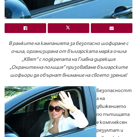
В рамките на кампанията за безопасно шофиране с
очила, организирана от българската марка очила
„Квят” с подкрепата на Главна дирекция
„Охранителна полиция”
призоваваме българските
шофьори да обърнат внимание на своето зрение!
Безопасностт
а на
движението
по пътищата
е комплексен
резултат и