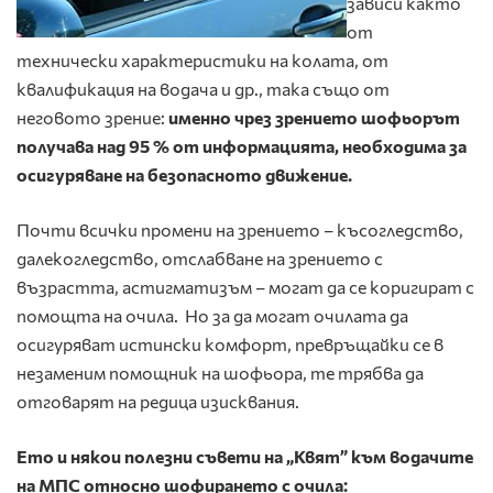
зависи както
от
технически характеристики на колата, от
квалификация на водача и др., така също от
неговото зрение:
именно чрез зрението шофьорът
получава
над 95 % от информацията, необходима за
осигуряване на безопасното движение.
Почти всички промени на зрението – късогледство,
далекогледство, отслабване на зрението с
възрастта, астигматизъм – могат да се коригират с
помощта на очила. Но за да могат очилата да
осигуряват истински комфорт, превръщайки се в
незаменим помощник на шофьора, те трябва да
отговарят на редица изисквания.
Ето и някои полезни съвети на „Квят” към водачите
на МПС относно шофирането с очила: