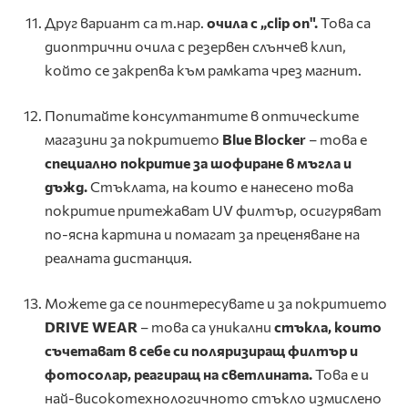
Друг вариант са т.нар.
очила с „
clip
on
".
Това са
диоптрични очила с резервен слънчев клип,
който се закрепва към рамката чрез магнит.
Попитайте консултантите в оптическите
магазини за покритието
Blue
Blocker
– това е
специално покритие за шофиране в мъгла и
дъжд.
Стъклата, на които е нанесено това
покритие притежават UV филтър, осигуряват
по-ясна картина и помагат за преценяване на
реалната дистанция.
Можете да се поинтересувате и за покритието
DRIVE
WEAR
– това са уникални
стъкла, които
съчетават в себе си поляризиращ филтър и
фотосолар, реагиращ на светлината.
Това е и
най-високотехнологичното стъклo измислено