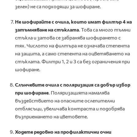
зелен) не са подходящи за шофиране.
Не шофирайте с очила, които имат филтър 4 на
затъмняване на стъклата
. Това са много тъмни
стъкла и затова се забранява шофирането с
тях. Числото на филтъра не означава степента
на защита, а само степента на оцветяването на
стъклата. Филтри 1, 2 и 3 са без ограничения при
шофиране.
Слънчевите очила с поляризация са добър избор
при шофиране
. Поляризацията намалява
въздействието на опасните ослепителни
отблясъци, увеличава контраста и подобрява
възприемането на цветовете.
Ходете редовно на профилактични очни