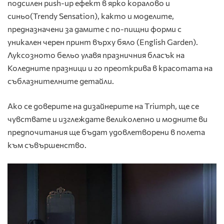
подсилен push-up ефект в ярко коралово и
синьо(Trendy Sensation), както и моделите,
предназначени за дамите с по-пищни форми с
уникален черен принт върху бяло (English Garden).
Луксозното бельо улавя празничния бласък на
Коледните празници и го преоткрива в красотата на
съблазнителните детайли.
Ако се доверите на дизайнерите на Тriumph, ще се
чувствате и изглеждате великолепно и модните ви
предпочитания ще бъдат удовлетворени в полета
към съвършенство.