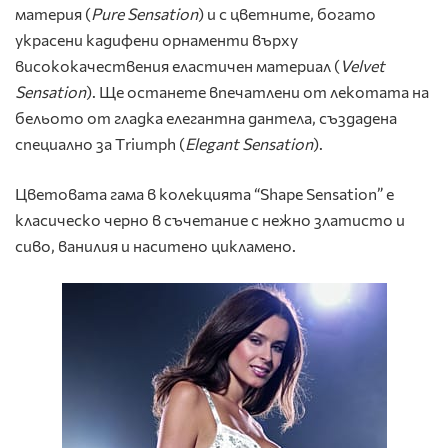
материя (
Pure
Sensation
) и с цветните, богато
украсени кадифени орнаменти върху
висококачествения еластичен материал (
Velvet
Sensation
). Ще останете впечатлени от лекотата на
бельото от гладка елегантна дантела, създадена
специално за Тriumph (
Elegant
Sensation
).
Цветовата гама в колекцията “Shape Sensation” е
класическо черно в съчетание с нежно златисто и
сиво, ванилия и наситено цикламено.