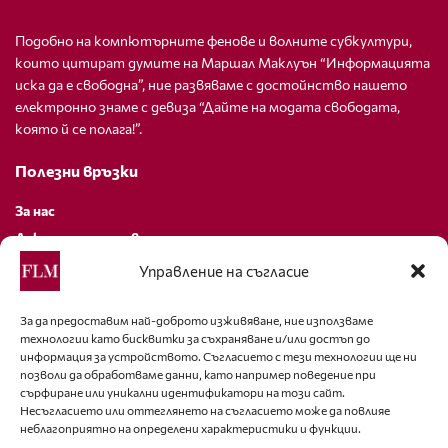
Подобно на компютърните фенове и волните субкултури,
които цитират думите на Маршал Маклуън “Информацията
иска да е свободна”, ние развяваме с достойнство нашето
електронно знаме с девиза “Дайте на модата свободата,
която й се полага!”.
Полезни връзки
За нас
Декларация за поверителност
Политика за бисквитки
Управление на съгласие
За контакти
За да предоставим най-доброто изживяване, ние използваме
технологии като бисквитки за съхраняване и/или достъп до
editor@fashion-lifestyle.net
информация за устройството. Съгласието с тези технологии ще ни
позволи да обработваме данни, като например поведение при
+359 88 227 33 47
сърфиране или уникални идентификатори на този сайт.
Несъгласието или оттеглянето на съгласието може да повлияе
неблагоприятно на определени характеристики и функции.
Последвайте ни