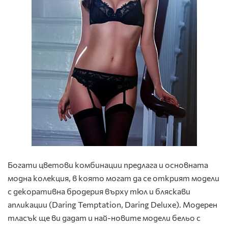
Богати цветови комбинации предлага и основната
модна колекция, в която могат да се открият модели
с декоративна бродерия върху тюл и бляскави
апликации (Daring Temptation, Daring Deluxe). Модерен
тласък ще ви дадат и най-новите модели бельо с