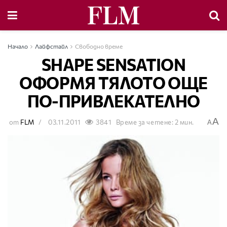
Начало
Лайфстайл
Свободно време
SHAPE SENSATION
ОФОРМЯ ТЯЛОТО ОЩЕ
ПО-ПРИВЛЕКАТЕЛНО
A
от
FLM
03.11.2011
3841
Време за четене: 2 мин.
A