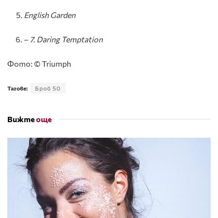
English Garden
–
7. Daring Temptation
Фото: © Triumph
Тагове:
Брой 50
Вижте
още