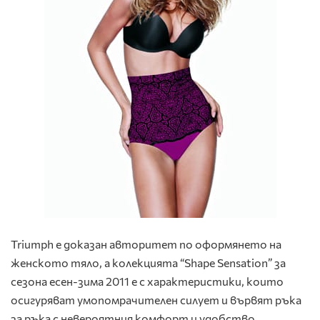
Triumph е доказан
авторитет по оформянето на
женското тяло, а колекцията “Shape Sensation” за
сезона есен-зима 2011 е с характеристики, които
осигуряват умопомрачителен силует и вървят ръка
за ръка с невероятния комфорт и удобство.