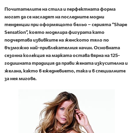
Почитателите на стила и
перфектната форма
могат да се насладят на последните модни
тенденции при оформящото бельо –
серията “
Shape
Sensation
”, която моделира фигурата като
подчертава извивките на женското тяло по
възможно най-привлекателния начин. Основната
сезонна колекция на марката остава вярна на 125-
годишната традиция да прави жената изкусителна и
желана, както в ежедневието, така и в специалните
за нея мигове.