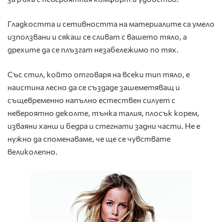
Гладкостта и сетивността на материалите са умело
използвани и сякаш се сливат с вашето тяло, а
дрехите да се плъзгат незабележимо по тях.
Със стил, който отговаря на всеки тип тяло, е
наистина лесно да се създаде зашеметяващ и
същевременно напълно естествен силует с
невероятно деколте, тънка талия, плосък корем,
изваяни ханш и бедра и стегнати задни части. Не е
нужно да споменаваме, че ще се чувствате
великолепно.